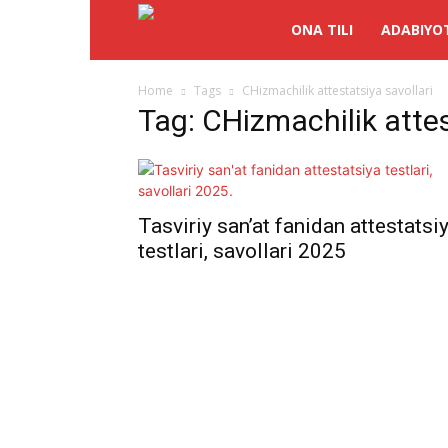
Abituriyentlar.uz
ONA TILI
ADABIYO
Home
Tags
CHizmachilik attestatsiya savollari
Tag: CHizmachilik attes
Tasviriy san’at fanidan attestatsi
testlari, savollari 2025