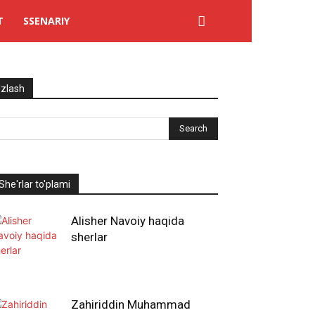
T
SSENARIY
Izlash
She'rlar to'plami
Alisher Navoiy haqida
sherlar
Zahiriddin Muhammad