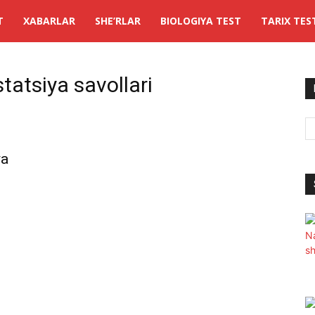
T
XABARLAR
SHE’RLAR
BIOLOGIYA TEST
TARIX TES
tatsiya savollari
ya