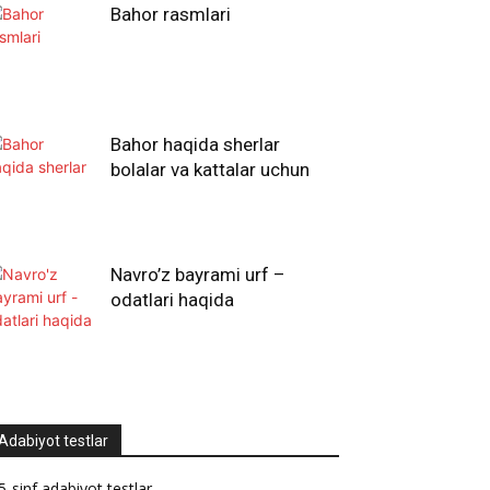
Bahor rasmlari
Bahor haqida sherlar
bolalar va kattalar uchun
Navro’z bayrami urf –
odatlari haqida
Adabiyot testlar
5-sinf adabiyot testlar