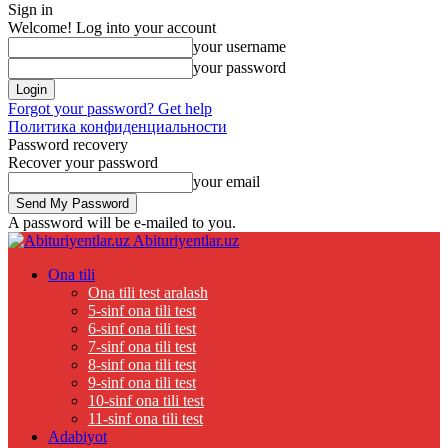
Sign in
Welcome! Log into your account
your username
your password
Forgot your password? Get help
Политика конфиденциальности
Password recovery
Recover your password
your email
A password will be e-mailed to you.
Abituriyentlar.uz
Ona tili
Ona tili test aralash
5-sinf ona tili test
6-sinf ona tili test
7-sinf ona tili test
8-sinf ona tili test
9-sinf ona tili test
10-sinf ona tili test
11-sinf ona tili test
Adabiyot