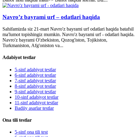
Navro’z bayrami urf – odatlari haqida
Sahifamizda siz 21-mart Navro'z bayrami urf odatlari haqida batafsil
ma'lumot topishingiz mumkin. Navro'z bayrami urf - odatlari haqida.
Navro'z bayrami O'zbekiston, Qozog'iston, Tojikiston,
Turkmaniston, Afg'oniston va...
Adabiyot testlar
5-sinf adabiyot testlar
6-sinf adabiyot testlar
7-sinf adabiyot testlar
8-sinf adabiyot testlar
9-sinf adabiyot testlar
10-sinf adabiyot testlar
11-sinf adabiyot testlar
Badiiy asarlar testlar
Ona tili testlar
5-sinf ona tili test