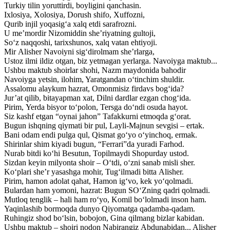
Turkiy tilin yoruttirdi, boyligini qanchasin.
Ixlosiya, Xolosiya, Dorush shifo, Xuffozni,
Qurib injil yoqasig‘a xalq etdi sarafrozni.
U me’mordir Nizomiddin she’riyatning gultoji,
So‘z naqqoshi, tarixshunos, xalq vatan ehtiyoji.
Mir Alisher Navoiyni sig‘dirolmam she’rlarga,
Ustoz ilmi ildiz otgan, biz yetmagan yerlarga. Navoiyga maktub...
Ushbu maktub shoirlar shohi, Nazm maydonida bahodir
Navoiyga yetsin, ilohim, Yaratgandan o‘tinchim shuldir.
Assalomu alaykum hazrat, Omonmisiz firdavs bog‘ida?
Jur’at qilib, bitayapman xat, Dilni dardlar ezgan chog‘ida.
Pirim, Yerda bisyor to‘polon, Tersga do‘ndi osuda hayot.
Siz kashf etgan “oynai jahon” Tafakkurni etmoqda g‘orat.
Bugun ishqning qiymati bir pul, Layli-Majnun sevgisi – ertak.
Bani odam endi pulga qul, Qismat go‘yo o‘yinchoq, ermak.
Shirinlar shim kiyadi bugun, “Ferrari”da yuradi Farhod.
Nurab bitdi ko‘hi Besutun, Topilmaydi Shopurday ustod.
Sizdan keyin milyonta shoir – O‘tdi, o‘zni sanab misli sher.
Ko‘plari she’r yasashga mohir, Tug‘ilmadi bitta Alisher.
Pirim, hamon adolat qahat, Hamon ig‘vo, kek yo‘qolmadi.
Bulardan ham yomoni, hazrat: Bugun SO‘Zning qadri qolmadi.
Mutloq tenglik – hali ham ro‘yo, Komil bo‘lolmadi inson ham.
Yaqinlashib bormoqda dunyo Qiyomatga qadamba-qadam.
Ruhingiz shod bo‘lsin, bobojon, Gina qilmang bizlar kabidan.
Ushbu maktub – shoiri nodon Nabirangiz Abdunabidan... Alisher