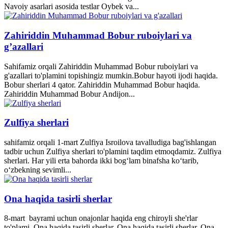
Navoiy asarlari asosida testlar Oybek va...
Zahiriddin Muhammad Bobur ruboiylari va
g’azallari
Sahifamiz orqali Zahiriddin Muhammad Bobur ruboiylari va
g'azallari to'plamini topishingiz mumkin.Bobur hayoti ijodi haqida.
Bobur sherlari 4 qator. Zahiriddin Muhammad Bobur haqida.
Zahiriddin Muhammad Bobur Andijon...
Zulfiya sherlari
sahifamiz orqali 1-mart Zulfiya Isroilova tavalludiga bag'ishlangan
tadbir uchun Zulfiya sherlari to'plamini taqdim etmoqdamiz. Zulfiya
sherlari. Har yili erta bahorda ikki bogʻlam binafsha koʻtarib,
oʻzbekning sevimli...
Ona haqida tasirli sherlar
8-mart bayrami uchun onajonlar haqida eng chiroyli she'rlar
to'plami. Ona haqida tasirli sherlar. Ona haqida tasirli sherlar. Ona