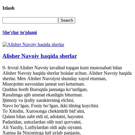
Izlash
She'rlar to'plami
Alisher Navoiy haqida sherlar
9- fevral Alisher Navoiy tavallud topgan kuni munosabati bilan
Alisher Navoiy haqida sherlar bolalar uchun. Alisher Navoiy haqida
sherlar. Men Alisher Navoiyni shunday xayol eturman,
Munojotim navosidan jannat sori keturman.
Quddus borib Buroqida jannatga ko‘tarilgan,
Rasulimga ajib ummat ekanligin biturman.
Ijtimoiy va ijodiy xarakterning elchisi,
Navo bo‘lgan, Foniy bo‘lgan, ikki tilning kuychisi.
To Xitodin, Xurosonga chekintirib bid’atni,
Qalam bilan zabt etdi ul, adolatni, hayratni.
Padaridan, ustozlardan olib nuri quvvatni,
Ali Yazdiy, Lutfiylardan oldi aqlu siyratni.
Xamsa ila Nizomiyga lutf aylab panjasin,