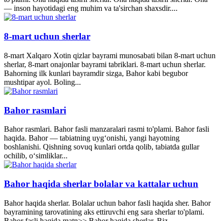
— inson hayotidagi eng muhim va ta'sirchan shaxsdir....
8-mart uchun sherlar
8-mart Xalqaro Xotin qizlar bayrami munosabati bilan 8-mart uchun
sherlar, 8-mart onajonlar bayrami tabriklari. 8-mart uchun sherlar.
Bahorning ilk kunlari bayramdir sizga, Bahor kabi begubor
mushtipar ayol. Boling...
Bahor rasmlari
Bahor rasmlari. Bahor fasli manzaralari rasmi to'plami. Bahor fasli
haqida. Bahor — tabiatning uyg‘onishi, yangi hayotning
boshlanishi. Qishning sovuq kunlari ortda qolib, tabiatda gullar
ochilib, o‘simliklar...
Bahor haqida sherlar bolalar va kattalar uchun
Bahor haqida sherlar. Bolalar uchun bahor fasli haqida sher. Bahor
bayramining tarovatining aks ettiruvchi eng sara sherlar to'plami.
Bahor fasli haqida matn>> Bahor haqida sherlar. Biz...