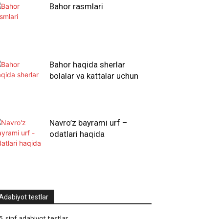
Bahor rasmlari
Bahor haqida sherlar
bolalar va kattalar uchun
Navro’z bayrami urf –
odatlari haqida
Adabiyot testlar
5-sinf adabiyot testlar