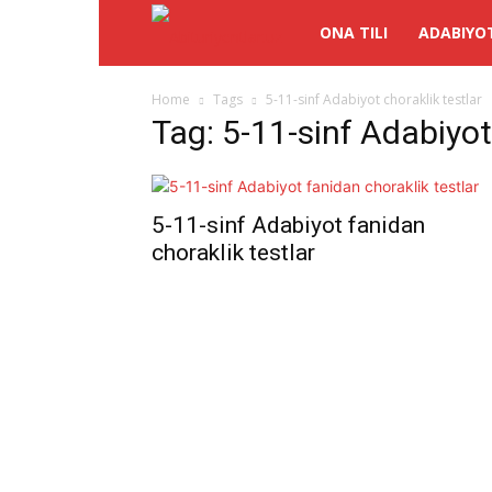
Abituriyentlar.uz
ONA TILI
ADABIYO
Home
Tags
5-11-sinf Adabiyot choraklik testlar
Tag: 5-11-sinf Adabiyot
5-11-sinf Adabiyot fanidan
choraklik testlar