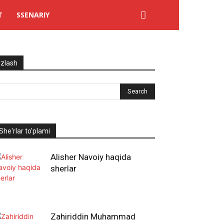
T
SSENARIY
Izlash
She'rlar to'plami
Alisher Navoiy haqida
sherlar
Zahiriddin Muhammad