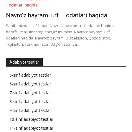
Navro’z bayrami urf – odatlari haqida
Sahifamizda siz 21-mart Navro'z bayrami urf odatlari haqida
batafsil ma'lumot topishingiz mumkin. Navro'z bayrami urf -
odatlari haqida. Navro'z bayrami O'zbekiston, Qozog'iston,
Tojikiston, Turkmaniston, Afg'oniston va...
Adabiyot testlar
5-sinf adabiyot testlar
6-sinf adabiyot testlar
7-sinf adabiyot testlar
8-sinf adabiyot testlar
9-sinf adabiyot testlar
10-sinf adabiyot testlar
11-sinf adabiyot testlar