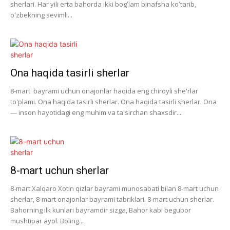
sherlari. Har yili erta bahorda ikki bogʻlam binafsha koʻtarib,
oʻzbekning sevimli...
Ona haqida tasirli sherlar
8-mart bayrami uchun onajonlar haqida eng chiroyli she'rlar
to'plami. Ona haqida tasirli sherlar. Ona haqida tasirli sherlar. Ona
— inson hayotidagi eng muhim va ta'sirchan shaxsdir....
8-mart uchun sherlar
8-mart Xalqaro Xotin qizlar bayrami munosabati bilan 8-mart uchun
sherlar, 8-mart onajonlar bayrami tabriklari. 8-mart uchun sherlar.
Bahorning ilk kunlari bayramdir sizga, Bahor kabi begubor
mushtipar ayol. Boling...