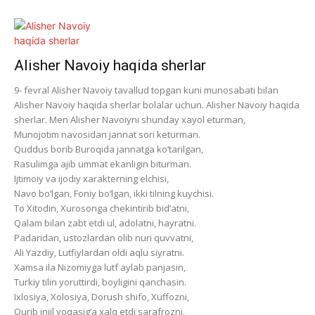
Alisher Navoiy haqida sherlar
9- fevral Alisher Navoiy tavallud topgan kuni munosabati bilan
Alisher Navoiy haqida sherlar bolalar uchun. Alisher Navoiy haqida
sherlar. Men Alisher Navoiyni shunday xayol eturman,
Munojotim navosidan jannat sori keturman.
Quddus borib Buroqida jannatga ko‘tarilgan,
Rasulimga ajib ummat ekanligin biturman.
Ijtimoiy va ijodiy xarakterning elchisi,
Navo bo‘lgan, Foniy bo‘lgan, ikki tilning kuychisi.
To Xitodin, Xurosonga chekintirib bid’atni,
Qalam bilan zabt etdi ul, adolatni, hayratni.
Padaridan, ustozlardan olib nuri quvvatni,
Ali Yazdiy, Lutfiylardan oldi aqlu siyratni.
Xamsa ila Nizomiyga lutf aylab panjasin,
Turkiy tilin yoruttirdi, boyligini qanchasin.
Ixlosiya, Xolosiya, Dorush shifo, Xuffozni,
Qurib injil yoqasig‘a xalq etdi sarafrozni.