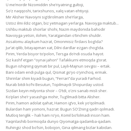
U me’mordir Nizomiddin she’riyatning gultoji,
So‘z naqqoshi, tarixshunos, xalq vatan ehtiyoji.
Mir Alisher Navoiyni sig‘dirolmam she’rlarga,
Ustoz ilmi ildiz otgan, biz yetmagan yerlarga. Navoiyga maktub...
Ushbu maktub shoirlar shohi, Nazm maydonida bahodir
Navoiyga yetsin, ilohim, Yaratgandan o‘tinchim shuldir.
Assalomu alaykum hazrat, Omonmisiz firdavs bog‘ida?
Jur’at qilib, bitayapman xat, Dilni dardlar ezgan chog‘ida.
Pirim, Yerda bisyor to‘polon, Tersga do‘ndi osuda hayot.
Siz kashf etgan “oynai jahon” Tafakkurni etmoqda g‘orat.
Bugun ishqning qiymati bir pul, Layli-Majnun sevgisi – ertak.
Bani odam endi pulga qul, Qismat go‘yo o‘yinchoq, ermak.
Shirinlar shim kiyadi bugun, “Ferrari”da yuradi Farhod.
Nurab bitdi ko‘hi Besutun, Topilmaydi Shopurday ustod.
Sizdan keyin milyonta shoir – O‘tdi, o‘zni sanab misli sher.
Ko‘plari she’r yasashga mohir, Tug‘ilmadi bitta Alisher.
Pirim, hamon adolat qahat, Hamon ig‘vo, kek yo‘qolmadi.
Bulardan ham yomoni, hazrat: Bugun SO‘Zning qadri qolmadi.
Mutloq tenglik – hali ham ro‘yo, Komil bo‘lolmadi inson ham.
Yaqinlashib bormoqda dunyo Qiyomatga qadamba-qadam.
Ruhingiz shod bo‘lsin, bobojon, Gina qilmang bizlar kabidan.