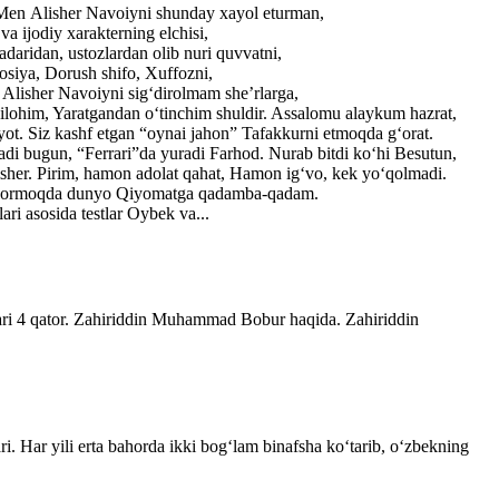
. Men Alisher Navoiyni shunday xayol eturman,
a ijodiy xarakterning elchisi,
adaridan, ustozlardan olib nuri quvvatni,
losiya, Dorush shifo, Xuffozni,
r Alisher Navoiyni sig‘dirolmam she’rlarga,
ilohim, Yaratgandan o‘tinchim shuldir. Assalomu alaykum hazrat,
yot. Siz kashf etgan “oynai jahon” Tafakkurni etmoqda g‘orat.
adi bugun, “Ferrari”da yuradi Farhod. Nurab bitdi ko‘hi Besutun,
lisher. Pirim, hamon adolat qahat, Hamon ig‘vo, kek yo‘qolmadi.
ib bormoqda dunyo Qiyomatga qadamba-qadam.
ri asosida testlar Oybek va...
lari 4 qator. Zahiriddin Muhammad Bobur haqida. Zahiriddin
ri. Har yili erta bahorda ikki bogʻlam binafsha koʻtarib, oʻzbekning