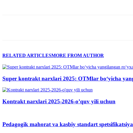
RELATED ARTICLES
MORE FROM AUTHOR
Super kontrakt narxlari 2025: OTMlar bo‘yicha yan
Kontrakt narxlari 2025-2026-o’quv yili uchun
Pedagogik mahorat va kasbiy standart spetsifikatsiy