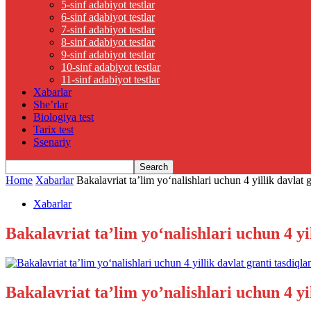
5-sinf adabiyot testlar
6-sinf adabiyot testlar
7-sinf adabiyot testlar
8-sinf adabiyot testlar
9-sinf adabiyot testlar
10-sinf adabiyot testlar
11-sinf adabiyot testlar
Xabarlar
She’rlar
Biologiya test
Tarix test
Ssenariy
Home
Xabarlar
Bakalavriat ta’lim yo‘nalishlari uchun 4 yillik davlat g
Xabarlar
Bakalavriat ta’lim yo‘nalishlari uchun 4 yi
Bakalavriat ta’lim yo’nalishlari uchun 4 yil