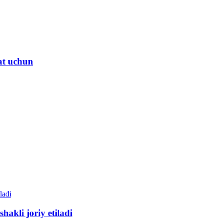
lat uchun
hakli joriy etiladi