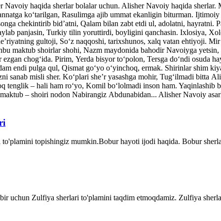
her Navoiy haqida sherlar bolalar uchun. Alisher Navoiy haqida sherlar
atga ko‘tarilgan, Rasulimga ajib ummat ekanligin biturman. Ijtimoiy v
nga chekintirib bid’atni, Qalam bilan zabt etdi ul, adolatni, hayratni. P
ylab panjasin, Turkiy tilin yoruttirdi, boyligini qanchasin. Ixlosiya, Xo
’riyatning gultoji, So‘z naqqoshi, tarixshunos, xalq vatan ehtiyoji. Mi
shbu maktub shoirlar shohi, Nazm maydonida bahodir Navoiyga yetsin, 
ar ezgan chog‘ida. Pirim, Yerda bisyor to‘polon, Tersga do‘ndi osuda ha
dam endi pulga qul, Qismat go‘yo o‘yinchoq, ermak. Shirinlar shim kiy
ni sanab misli sher. Ko‘plari she’r yasashga mohir, Tug‘ilmadi bitta A
q tenglik – hali ham ro‘yo, Komil bo‘lolmadi inson ham. Yaqinlash
maktub – shoiri nodon Nabirangiz Abdunabidan... Alisher Navoiy asarla
ri
 to'plamini topishingiz mumkin.Bobur hayoti ijodi haqida. Bobur sher
dbir uchun Zulfiya sherlari to'plamini taqdim etmoqdamiz. Zulfiya sherla