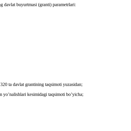
g davlat buyurtmasi (granti) parametrlari:
1 320 ta davlat grantining taqsimoti yuzasidan;
im yo’nalishlari kesimidagi taqsimoti bo’yicha;