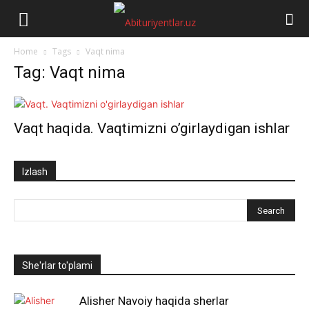
Abituriyentlar.uz
Home
Tags
Vaqt nima
Tag: Vaqt nima
Vaqt haqida. Vaqtimizni o’girlaydigan ishlar
Izlash
She'rlar to'plami
Alisher Navoiy haqida sherlar