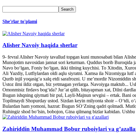
She'rlar to'plami
Alisher Navoiy haqida sherlar
9- fevral Alisher Navoiy tavallud topgan kuni munosabati bilan Alis
Munojotim navosidan jannat sori keturman. Quddus borib Buroqida jann
Navo bo‘lgan, Foniy bo‘lgan, ikki tilning kuychisi. To Xitodin, Xuroso
Ali Yazdiy, Lutfiylardan oldi aqlu siyratni. Xamsa ila Nizomiyga lutf a
Qurib injil yoqasig‘a xalq etdi sarafrozni. U me’mordir Nizomiddin she
Ustoz ilmi ildiz otgan, biz yetmagan yerlarga. Navoiyga maktub... U
Omonmisiz firdavs bog‘ida? Jur’at qilib, bitayapman xat, Dilni dardl
Bugun ishqning qiymati bir pul, Layli-Majnun sevgisi – ertak. Bani o
Topilmaydi Shopurday ustod. Sizdan keyin milyonta shoir – O‘tdi, o‘z
Bulardan ham yomoni, hazrat: Bugun SO‘Zning qadri qolmadi. Mutlo
Ruhingiz shod bo‘lsin, bobojon, Gina qilmang bizlar kabidan. Ushbu 
Zahiriddin Muhammad Bobur ruboiylari va g’azalla