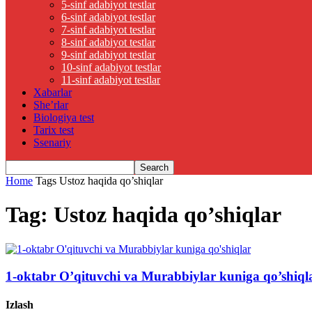
5-sinf adabiyot testlar
6-sinf adabiyot testlar
7-sinf adabiyot testlar
8-sinf adabiyot testlar
9-sinf adabiyot testlar
10-sinf adabiyot testlar
11-sinf adabiyot testlar
Xabarlar
She’rlar
Biologiya test
Tarix test
Ssenariy
Home
Tags
Ustoz haqida qo’shiqlar
Tag: Ustoz haqida qo’shiqlar
1-oktabr O’qituvchi va Murabbiylar kuniga qo’shiql
Izlash