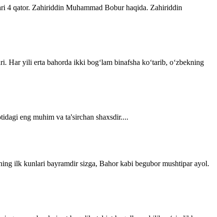
lari 4 qator. Zahiriddin Muhammad Bobur haqida. Zahiriddin
ri. Har yili erta bahorda ikki bogʻlam binafsha koʻtarib, oʻzbekning
tidagi eng muhim va ta'sirchan shaxsdir....
ning ilk kunlari bayramdir sizga, Bahor kabi begubor mushtipar ayol.