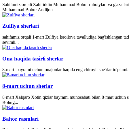
Sahifamiz orqali Zahiriddin Muhammad Bobur ruboiylari va g'azallari
Muhammad Bobur Andijon...
Zulfiya sherlari
sahifamiz orqali 1-mart Zulfiya Isroilova tavalludiga bag'ishlangan ta
sevimli...
Ona haqida tasirli sherlar
8-mart bayrami uchun onajonlar haqida eng chiroyli she'rlar to'plami. 
8-mart uchun sherlar
8-mart Xalqaro Xotin qizlar bayrami munosabati bilan 8-mart uchun she
Boling...
Bahor rasmlari