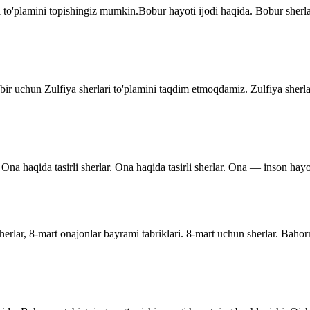
 to'plamini topishingiz mumkin.Bobur hayoti ijodi haqida. Bobur sher
dbir uchun Zulfiya sherlari to'plamini taqdim etmoqdamiz. Zulfiya sherla
Ona haqida tasirli sherlar. Ona haqida tasirli sherlar. Ona — inson hayo
rlar, 8-mart onajonlar bayrami tabriklari. 8-mart uchun sherlar. Bahor