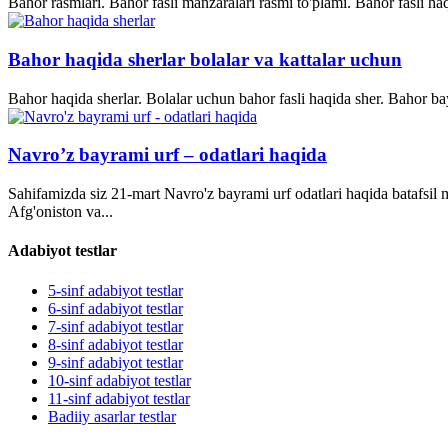
Bahor rasmlari. Bahor fasli manzaralari rasmi to'plami. Bahor fasli ha
Bahor haqida sherlar bolalar va kattalar uchun
Bahor haqida sherlar. Bolalar uchun bahor fasli haqida sher. Bahor bay
Navro’z bayrami urf – odatlari haqida
Sahifamizda siz 21-mart Navro'z bayrami urf odatlari haqida batafsil
Afg'oniston va...
Adabiyot testlar
5-sinf adabiyot testlar
6-sinf adabiyot testlar
7-sinf adabiyot testlar
8-sinf adabiyot testlar
9-sinf adabiyot testlar
10-sinf adabiyot testlar
11-sinf adabiyot testlar
Badiiy asarlar testlar