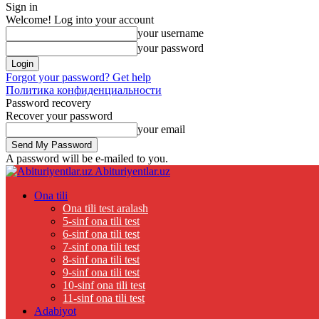
Sign in
Welcome! Log into your account
your username
your password
Forgot your password? Get help
Политика конфиденциальности
Password recovery
Recover your password
your email
A password will be e-mailed to you.
Abituriyentlar.uz
Ona tili
Ona tili test aralash
5-sinf ona tili test
6-sinf ona tili test
7-sinf ona tili test
8-sinf ona tili test
9-sinf ona tili test
10-sinf ona tili test
11-sinf ona tili test
Adabiyot