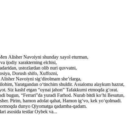
. Men Alisher Navoiyni shunday xayol eturman,
a ijodiy xarakterning elchisi,
adaridan, ustozlardan olib nuri quvvatni,
losiya, Dorush shifo, Xuffozni,
r Alisher Navoiyni sig‘dirolmam she’rlarga,
ilohim, Yaratgandan o‘tinchim shuldir. Assalomu alaykum hazrat,
yot. Siz kashf etgan “oynai jahon” Tafakkurni etmoqda g‘orat.
adi bugun, “Ferrari”da yuradi Farhod. Nurab bitdi ko‘hi Besutun,
lisher. Pirim, hamon adolat qahat, Hamon ig‘vo, kek yo‘qolmadi.
ib bormoqda dunyo Qiyomatga qadamba-qadam.
ri asosida testlar Oybek va...