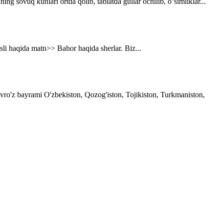
g sovuq kunlari ortda qolib, tabiatda gullar ochilib, o‘simliklar...
asli haqida matn>> Bahor haqida sherlar. Biz...
avro'z bayrami O'zbekiston, Qozog'iston, Tojikiston, Turkmaniston,