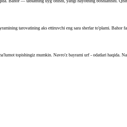
qida. Bahor — tabiatning uyg‘onishi, yangi hayotning boshlanishi. Qishnin
ramining tarovatining aks ettiruvchi eng sara sherlar to'plami. Bahor f
 ma'lumot topishingiz mumkin. Navro'z bayrami urf - odatlari haqida. N