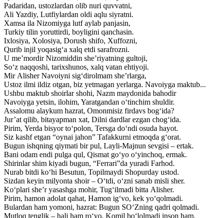
Padaridan, ustozlardan olib nuri quvvatni,
Ali Yazdiy, Lutfiylardan oldi aqlu siyratni.
Xamsa ila Nizomiyga lutf aylab panjasin,
Turkiy tilin yoruttirdi, boyligini qanchasin.
Ixlosiya, Xolosiya, Dorush shifo, Xuffozni,
Qurib injil yoqasig‘a xalq etdi sarafrozni.
U me’mordir Nizomiddin she’riyatning gultoji,
So‘z naqqoshi, tarixshunos, xalq vatan ehtiyoji.
Mir Alisher Navoiyni sig‘dirolmam she’rlarga,
Ustoz ilmi ildiz otgan, biz yetmagan yerlarga. Navoiyga maktub...
Ushbu maktub shoirlar shohi, Nazm maydonida bahodir
Navoiyga yetsin, ilohim, Yaratgandan o‘tinchim shuldir.
Assalomu alaykum hazrat, Omonmisiz firdavs bog‘ida?
Jur’at qilib, bitayapman xat, Dilni dardlar ezgan chog‘ida.
Pirim, Yerda bisyor to‘polon, Tersga do‘ndi osuda hayot.
Siz kashf etgan “oynai jahon” Tafakkurni etmoqda g‘orat.
Bugun ishqning qiymati bir pul, Layli-Majnun sevgisi – ertak.
Bani odam endi pulga qul, Qismat go‘yo o‘yinchoq, ermak.
Shirinlar shim kiyadi bugun, “Ferrari”da yuradi Farhod.
Nurab bitdi ko‘hi Besutun, Topilmaydi Shopurday ustod.
Sizdan keyin milyonta shoir – O‘tdi, o‘zni sanab misli sher.
Ko‘plari she’r yasashga mohir, Tug‘ilmadi bitta Alisher.
Pirim, hamon adolat qahat, Hamon ig‘vo, kek yo‘qolmadi.
Bulardan ham yomoni, hazrat: Bugun SO‘Zning qadri qolmadi.
Mutloq tenglik – hali ham ro‘yo, Komil bo‘lolmadi inson ham.