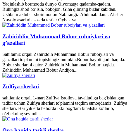
Yaqinlashib bormoqda dunyo Qiyomatga qadamba-qadam.
Ruhingiz shod bo‘lsin, bobojon, Gina qilmang bizlar kabidan.
Ushbu maktub – shoiri nodon Nabirangiz Abdunabidan... Alisher
Navoiy asarlari asosida testlar Oybek va...
Zahiriddin Muhammad Bobur ruboiylari va
g’azallari
Sahifamiz orqali Zahiriddin Muhammad Bobur ruboiylari va
g'azallari to'plamini topishingiz mumkin.Bobur hayoti ijodi haqida.
Bobur sherlari 4 qator. Zahiriddin Muhammad Bobur haqida.
Zahiriddin Muhammad Bobur Andijon...
Zulfiya sherlari
sahifamiz orqali 1-mart Zulfiya Isroilova tavalludiga bag'ishlangan
tadbir uchun Zulfiya sherlari to'plamini taqdim etmoqdamiz. Zulfiya
sherlari. Har yili erta bahorda ikki bogʻlam binafsha koʻtarib,
oʻzbekning sevimli...
Ona haqida tasirli sherlar