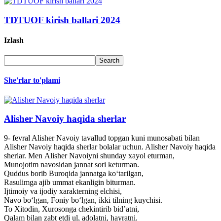
TDTUOF kirish ballari 2024
Izlash
She'rlar to'plami
Alisher Navoiy haqida sherlar
9- fevral Alisher Navoiy tavallud topgan kuni munosabati bilan
Alisher Navoiy haqida sherlar bolalar uchun. Alisher Navoiy haqida
sherlar. Men Alisher Navoiyni shunday xayol eturman,
Munojotim navosidan jannat sori keturman.
Quddus borib Buroqida jannatga ko‘tarilgan,
Rasulimga ajib ummat ekanligin biturman.
Ijtimoiy va ijodiy xarakterning elchisi,
Navo bo‘lgan, Foniy bo‘lgan, ikki tilning kuychisi.
To Xitodin, Xurosonga chekintirib bid’atni,
Qalam bilan zabt etdi ul, adolatni, hayratni.