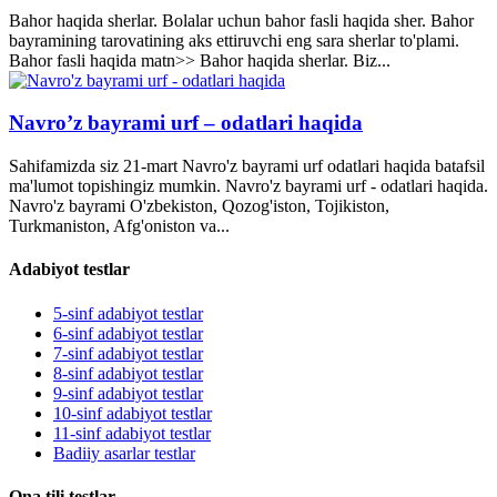
Bahor haqida sherlar. Bolalar uchun bahor fasli haqida sher. Bahor
bayramining tarovatining aks ettiruvchi eng sara sherlar to'plami.
Bahor fasli haqida matn>> Bahor haqida sherlar. Biz...
Navro’z bayrami urf – odatlari haqida
Sahifamizda siz 21-mart Navro'z bayrami urf odatlari haqida batafsil
ma'lumot topishingiz mumkin. Navro'z bayrami urf - odatlari haqida.
Navro'z bayrami O'zbekiston, Qozog'iston, Tojikiston,
Turkmaniston, Afg'oniston va...
Adabiyot testlar
5-sinf adabiyot testlar
6-sinf adabiyot testlar
7-sinf adabiyot testlar
8-sinf adabiyot testlar
9-sinf adabiyot testlar
10-sinf adabiyot testlar
11-sinf adabiyot testlar
Badiiy asarlar testlar
Ona tili testlar