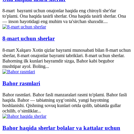
8-mart bayrami uchun onajonlar haqida eng chiroyli she'rlar
to'plami. Ona haqida tasirli sherlar. Ona haqida tasirli sherlar. Ona
— inson hayotidagi eng muhim va ta'sirchan shaxsdir....
8-mart uchun sherlar
8-mart Xalqaro Xotin qizlar bayrami munosabati bilan 8-mart uchun
sherlar, 8-mart onajonlar bayrami tabriklari. 8-mart uchun sherlar.
Bahorning ilk kunlari bayramdir sizga, Bahor kabi begubor
mushtipar ayol. Boling...
Bahor rasmlari
Bahor rasmlari. Bahor fasli manzaralari rasmi to'plami. Bahor fasli
haqida. Bahor — tabiatning uyg‘onishi, yangi hayotning
boshlanishi. Qishning sovuq kunlari ortda qolib, tabiatda gullar
ochilib, o‘simliklar...
Bahor haqida sherlar bolalar va kattalar uchun