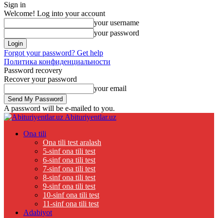
Sign in
Welcome! Log into your account
your username
your password
Forgot your password? Get help
Политика конфиденциальности
Password recovery
Recover your password
your email
A password will be e-mailed to you.
Abituriyentlar.uz
Ona tili
Ona tili test aralash
5-sinf ona tili test
6-sinf ona tili test
7-sinf ona tili test
8-sinf ona tili test
9-sinf ona tili test
10-sinf ona tili test
11-sinf ona tili test
Adabiyot