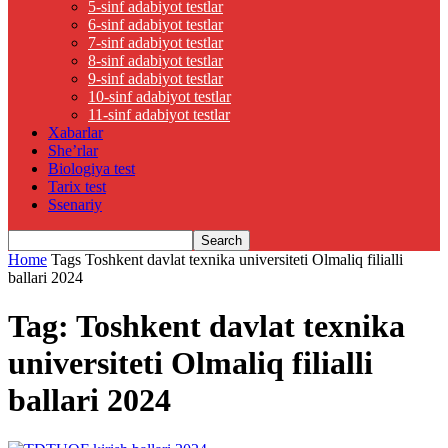
5-sinf adabiyot testlar
6-sinf adabiyot testlar
7-sinf adabiyot testlar
8-sinf adabiyot testlar
9-sinf adabiyot testlar
10-sinf adabiyot testlar
11-sinf adabiyot testlar
Xabarlar
She’rlar
Biologiya test
Tarix test
Ssenariy
Home
Tags
Toshkent davlat texnika universiteti Olmaliq filialli
ballari 2024
Tag: Toshkent davlat texnika
universiteti Olmaliq filialli
ballari 2024