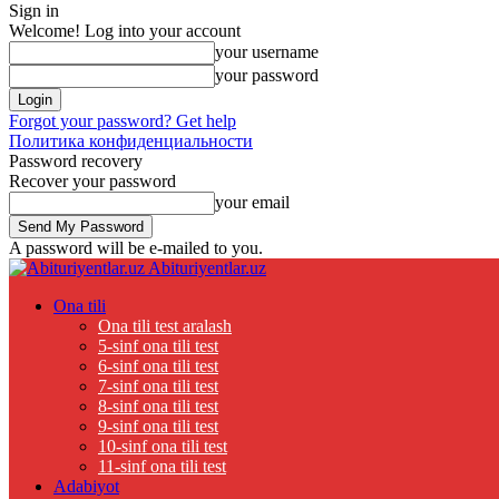
Sign in
Welcome! Log into your account
your username
your password
Forgot your password? Get help
Политика конфиденциальности
Password recovery
Recover your password
your email
A password will be e-mailed to you.
Abituriyentlar.uz
Ona tili
Ona tili test aralash
5-sinf ona tili test
6-sinf ona tili test
7-sinf ona tili test
8-sinf ona tili test
9-sinf ona tili test
10-sinf ona tili test
11-sinf ona tili test
Adabiyot