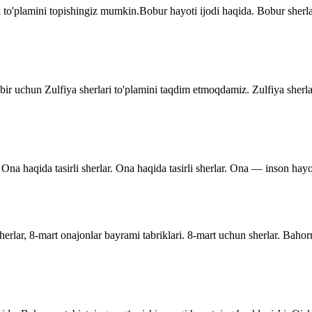
 to'plamini topishingiz mumkin.Bobur hayoti ijodi haqida. Bobur sher
dbir uchun Zulfiya sherlari to'plamini taqdim etmoqdamiz. Zulfiya sherla
Ona haqida tasirli sherlar. Ona haqida tasirli sherlar. Ona — inson hayo
rlar, 8-mart onajonlar bayrami tabriklari. 8-mart uchun sherlar. Bahor