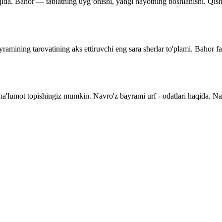
qida. Bahor — tabiatning uyg‘onishi, yangi hayotning boshlanishi. Qishnin
ramining tarovatining aks ettiruvchi eng sara sherlar to'plami. Bahor f
 ma'lumot topishingiz mumkin. Navro'z bayrami urf - odatlari haqida. N