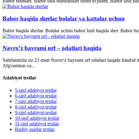
Bahor rasmlari. Bahor fasli manzaralari rasmi to'plami. Bahor fasli ha
Bahor haqida sherlar bolalar va kattalar uchun
Bahor haqida sherlar. Bolalar uchun bahor fasli haqida sher. Bahor bay
Navro’z bayrami urf – odatlari haqida
Sahifamizda siz 21-mart Navro'z bayrami urf odatlari haqida batafsil
Afg'oniston va...
Adabiyot testlar
5-sinf adabiyot testlar
6-sinf adabiyot testlar
7-sinf adabiyot testlar
8-sinf adabiyot testlar
9-sinf adabiyot testlar
10-sinf adabiyot testlar
11-sinf adabiyot testlar
Badiiy asarlar testlar