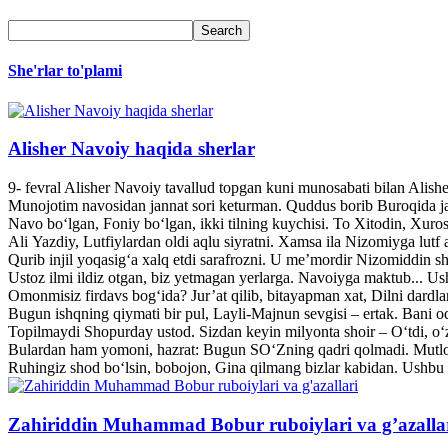
She'rlar to'plami
Alisher Navoiy haqida sherlar
9- fevral Alisher Navoiy tavallud topgan kuni munosabati bilan Alis
Munojotim navosidan jannat sori keturman. Quddus borib Buroqida jann
Navo bo‘lgan, Foniy bo‘lgan, ikki tilning kuychisi. To Xitodin, Xuroso
Ali Yazdiy, Lutfiylardan oldi aqlu siyratni. Xamsa ila Nizomiyga lutf a
Qurib injil yoqasig‘a xalq etdi sarafrozni. U me’mordir Nizomiddin she
Ustoz ilmi ildiz otgan, biz yetmagan yerlarga. Navoiyga maktub... U
Omonmisiz firdavs bog‘ida? Jur’at qilib, bitayapman xat, Dilni dardl
Bugun ishqning qiymati bir pul, Layli-Majnun sevgisi – ertak. Bani o
Topilmaydi Shopurday ustod. Sizdan keyin milyonta shoir – O‘tdi, o‘z
Bulardan ham yomoni, hazrat: Bugun SO‘Zning qadri qolmadi. Mutlo
Ruhingiz shod bo‘lsin, bobojon, Gina qilmang bizlar kabidan. Ushbu 
Zahiriddin Muhammad Bobur ruboiylari va g’azalla