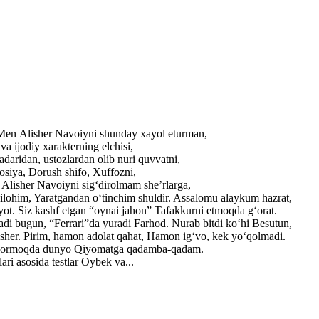
. Men Alisher Navoiyni shunday xayol eturman,
a ijodiy xarakterning elchisi,
adaridan, ustozlardan olib nuri quvvatni,
losiya, Dorush shifo, Xuffozni,
r Alisher Navoiyni sig‘dirolmam she’rlarga,
ilohim, Yaratgandan o‘tinchim shuldir. Assalomu alaykum hazrat,
yot. Siz kashf etgan “oynai jahon” Tafakkurni etmoqda g‘orat.
adi bugun, “Ferrari”da yuradi Farhod. Nurab bitdi ko‘hi Besutun,
lisher. Pirim, hamon adolat qahat, Hamon ig‘vo, kek yo‘qolmadi.
ib bormoqda dunyo Qiyomatga qadamba-qadam.
ri asosida testlar Oybek va...