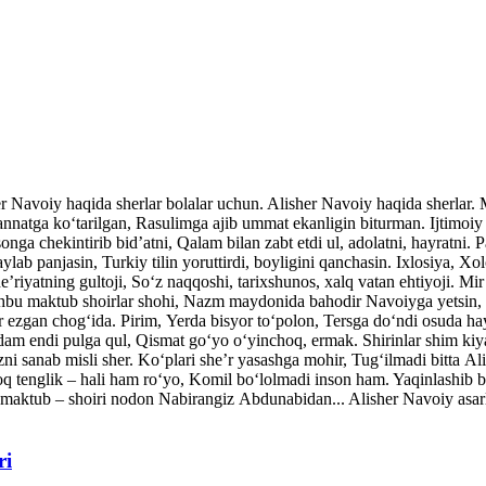
her Navoiy haqida sherlar bolalar uchun. Alisher Navoiy haqida sherlar
atga ko‘tarilgan, Rasulimga ajib ummat ekanligin biturman. Ijtimoiy v
nga chekintirib bid’atni, Qalam bilan zabt etdi ul, adolatni, hayratni. P
ylab panjasin, Turkiy tilin yoruttirdi, boyligini qanchasin. Ixlosiya, Xo
’riyatning gultoji, So‘z naqqoshi, tarixshunos, xalq vatan ehtiyoji. Mi
shbu maktub shoirlar shohi, Nazm maydonida bahodir Navoiyga yetsin, 
ar ezgan chog‘ida. Pirim, Yerda bisyor to‘polon, Tersga do‘ndi osuda ha
dam endi pulga qul, Qismat go‘yo o‘yinchoq, ermak. Shirinlar shim kiy
ni sanab misli sher. Ko‘plari she’r yasashga mohir, Tug‘ilmadi bitta A
q tenglik – hali ham ro‘yo, Komil bo‘lolmadi inson ham. Yaqinlash
maktub – shoiri nodon Nabirangiz Abdunabidan... Alisher Navoiy asarla
ri