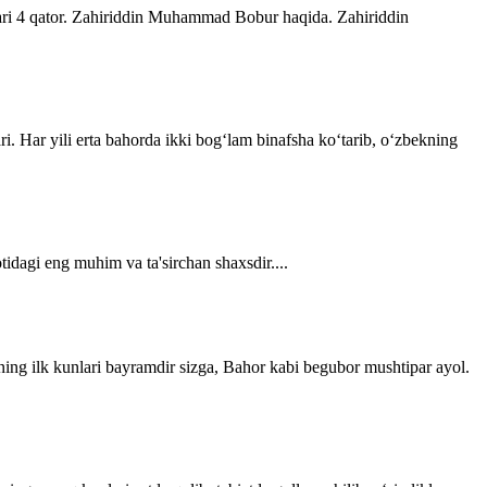
lari 4 qator. Zahiriddin Muhammad Bobur haqida. Zahiriddin
ri. Har yili erta bahorda ikki bogʻlam binafsha koʻtarib, oʻzbekning
tidagi eng muhim va ta'sirchan shaxsdir....
ning ilk kunlari bayramdir sizga, Bahor kabi begubor mushtipar ayol.