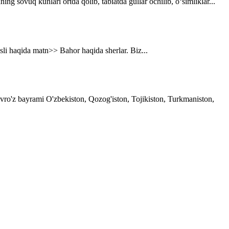
g sovuq kunlari ortda qolib, tabiatda gullar ochilib, o‘simliklar...
asli haqida matn>> Bahor haqida sherlar. Biz...
avro'z bayrami O'zbekiston, Qozog'iston, Tojikiston, Turkmaniston,