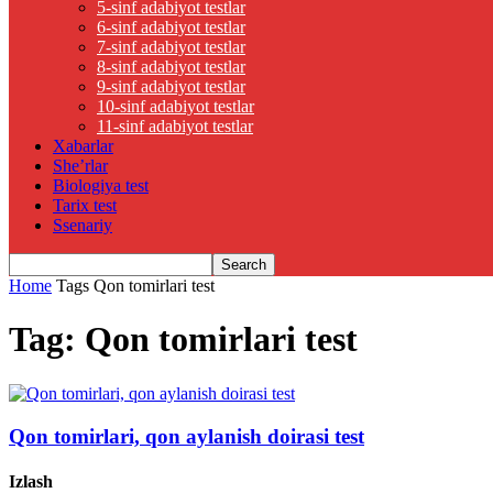
5-sinf adabiyot testlar
6-sinf adabiyot testlar
7-sinf adabiyot testlar
8-sinf adabiyot testlar
9-sinf adabiyot testlar
10-sinf adabiyot testlar
11-sinf adabiyot testlar
Xabarlar
She’rlar
Biologiya test
Tarix test
Ssenariy
Home
Tags
Qon tomirlari test
Tag: Qon tomirlari test
Qon tomirlari, qon aylanish doirasi test
Izlash