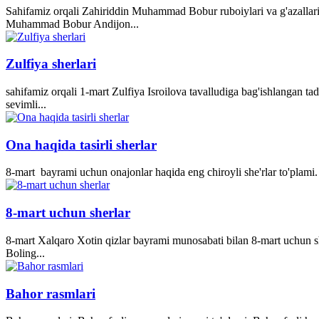
Sahifamiz orqali Zahiriddin Muhammad Bobur ruboiylari va g'azallari
Muhammad Bobur Andijon...
Zulfiya sherlari
sahifamiz orqali 1-mart Zulfiya Isroilova tavalludiga bag'ishlangan ta
sevimli...
Ona haqida tasirli sherlar
8-mart bayrami uchun onajonlar haqida eng chiroyli she'rlar to'plami. 
8-mart uchun sherlar
8-mart Xalqaro Xotin qizlar bayrami munosabati bilan 8-mart uchun she
Boling...
Bahor rasmlari