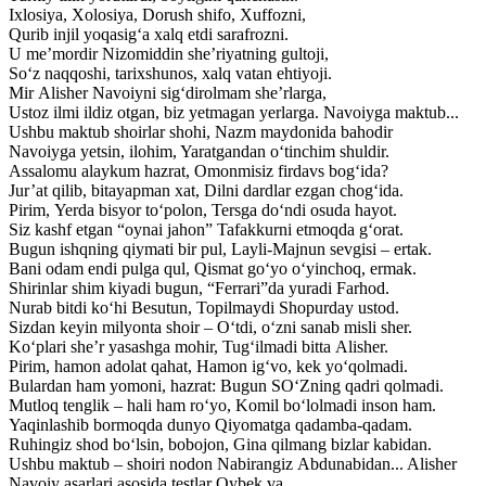
Ixlosiya, Xolosiya, Dorush shifo, Xuffozni,
Qurib injil yoqasig‘a xalq etdi sarafrozni.
U me’mordir Nizomiddin she’riyatning gultoji,
So‘z naqqoshi, tarixshunos, xalq vatan ehtiyoji.
Mir Alisher Navoiyni sig‘dirolmam she’rlarga,
Ustoz ilmi ildiz otgan, biz yetmagan yerlarga. Navoiyga maktub...
Ushbu maktub shoirlar shohi, Nazm maydonida bahodir
Navoiyga yetsin, ilohim, Yaratgandan o‘tinchim shuldir.
Assalomu alaykum hazrat, Omonmisiz firdavs bog‘ida?
Jur’at qilib, bitayapman xat, Dilni dardlar ezgan chog‘ida.
Pirim, Yerda bisyor to‘polon, Tersga do‘ndi osuda hayot.
Siz kashf etgan “oynai jahon” Tafakkurni etmoqda g‘orat.
Bugun ishqning qiymati bir pul, Layli-Majnun sevgisi – ertak.
Bani odam endi pulga qul, Qismat go‘yo o‘yinchoq, ermak.
Shirinlar shim kiyadi bugun, “Ferrari”da yuradi Farhod.
Nurab bitdi ko‘hi Besutun, Topilmaydi Shopurday ustod.
Sizdan keyin milyonta shoir – O‘tdi, o‘zni sanab misli sher.
Ko‘plari she’r yasashga mohir, Tug‘ilmadi bitta Alisher.
Pirim, hamon adolat qahat, Hamon ig‘vo, kek yo‘qolmadi.
Bulardan ham yomoni, hazrat: Bugun SO‘Zning qadri qolmadi.
Mutloq tenglik – hali ham ro‘yo, Komil bo‘lolmadi inson ham.
Yaqinlashib bormoqda dunyo Qiyomatga qadamba-qadam.
Ruhingiz shod bo‘lsin, bobojon, Gina qilmang bizlar kabidan.
Ushbu maktub – shoiri nodon Nabirangiz Abdunabidan... Alisher
Navoiy asarlari asosida testlar Oybek va...