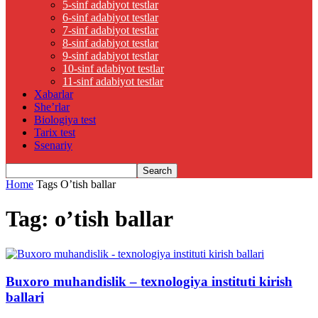
5-sinf adabiyot testlar
6-sinf adabiyot testlar
7-sinf adabiyot testlar
8-sinf adabiyot testlar
9-sinf adabiyot testlar
10-sinf adabiyot testlar
11-sinf adabiyot testlar
Xabarlar
She’rlar
Biologiya test
Tarix test
Ssenariy
Home
Tags
O’tish ballar
Tag: o’tish ballar
Buxoro muhandislik – texnologiya instituti kirish
ballari