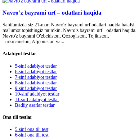
Navro’z bayrami urf – odatlari haqida
Sahifamizda siz 21-mart Navro'z bayrami urf odatlari haqida batafsil
ma'lumot topishingiz mumkin. Navro'z bayrami urf - odatlari haqida.
Navro'z bayrami O'zbekiston, Qozog'iston, Tojikiston,
Turkmaniston, Afg'oniston va...
Adabiyot testlar
5-sinf adabiyot testlar
6-sinf adabiyot testlar
7-sinf adabiyot testlar
8-sinf adabiyot testlar
9-sinf adabiyot testlar
10-sinf adabiyot testlar
11-sinf adabiyot testlar
Badiiy asarlar testlar
Ona tili testlar
5-sinf ona tili test
6-sinf ona tili test