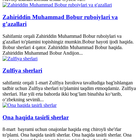
Zahiriddin Muhammad Bobur ruboiylari va
g’azallari
Sahifamiz orqali Zahiriddin Muhammad Bobur ruboiylari va
g'azallari to'plamini topishingiz mumkin.Bobur hayoti ijodi haqida.
Bobur sherlari 4 qator. Zahiriddin Muhammad Bobur haqida.
Zahiriddin Muhammad Bobur Andijon...
Zulfiya sherlari
sahifamiz orqali 1-mart Zulfiya Isroilova tavalludiga bag'ishlangan
tadbir uchun Zulfiya sherlari to'plamini taqdim etmoqdamiz. Zulfiya
sherlari. Har yili erta bahorda ikki bogʻlam binafsha koʻtarib,
oʻzbekning sevimli...
Ona haqida tasirli sherlar
8-mart bayrami uchun onajonlar haqida eng chiroyli she'rlar
to'plami. Ona haqida tasirli sherlar. Ona haqida tasirli sherlar. Ona