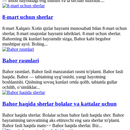
— inson hayotidagi eng muhim va ta'sirchan shaxsdir....
8-mart uchun sherlar
8-mart Xalqaro Xotin qizlar bayrami munosabati bilan 8-mart uchun
sherlar, 8-mart onajonlar bayrami tabriklari. 8-mart uchun sherlar.
Bahorning ilk kunlari bayramdir sizga, Bahor kabi begubor
mushtipar ayol. Boling...
Bahor rasmlari
Bahor rasmlari. Bahor fasli manzaralari rasmi to'plami. Bahor fasli
haqida. Bahor — tabiatning uyg‘onishi, yangi hayotning
boshlanishi. Qishning sovuq kunlari ortda qolib, tabiatda gullar
ochilib, o‘simliklar...
Bahor haqida sherlar bolalar va kattalar uchun
Bahor haqida sherlar. Bolalar uchun bahor fasli haqida sher. Bahor
bayramining tarovatining aks ettiruvchi eng sara sherlar to'plami.
Bahor fasli haqida matn>> Bahor haqida sherlar. Biz...