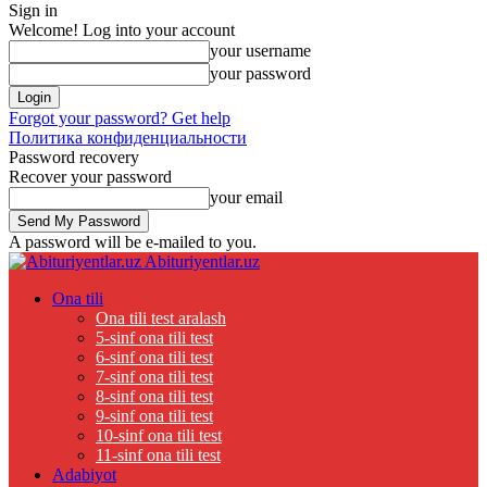
Sign in
Welcome! Log into your account
your username
your password
Forgot your password? Get help
Политика конфиденциальности
Password recovery
Recover your password
your email
A password will be e-mailed to you.
Abituriyentlar.uz
Ona tili
Ona tili test aralash
5-sinf ona tili test
6-sinf ona tili test
7-sinf ona tili test
8-sinf ona tili test
9-sinf ona tili test
10-sinf ona tili test
11-sinf ona tili test
Adabiyot