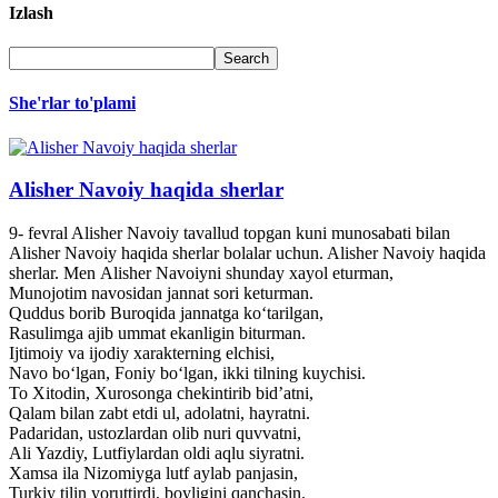
Izlash
She'rlar to'plami
Alisher Navoiy haqida sherlar
9- fevral Alisher Navoiy tavallud topgan kuni munosabati bilan
Alisher Navoiy haqida sherlar bolalar uchun. Alisher Navoiy haqida
sherlar. Men Alisher Navoiyni shunday xayol eturman,
Munojotim navosidan jannat sori keturman.
Quddus borib Buroqida jannatga ko‘tarilgan,
Rasulimga ajib ummat ekanligin biturman.
Ijtimoiy va ijodiy xarakterning elchisi,
Navo bo‘lgan, Foniy bo‘lgan, ikki tilning kuychisi.
To Xitodin, Xurosonga chekintirib bid’atni,
Qalam bilan zabt etdi ul, adolatni, hayratni.
Padaridan, ustozlardan olib nuri quvvatni,
Ali Yazdiy, Lutfiylardan oldi aqlu siyratni.
Xamsa ila Nizomiyga lutf aylab panjasin,
Turkiy tilin yoruttirdi, boyligini qanchasin.