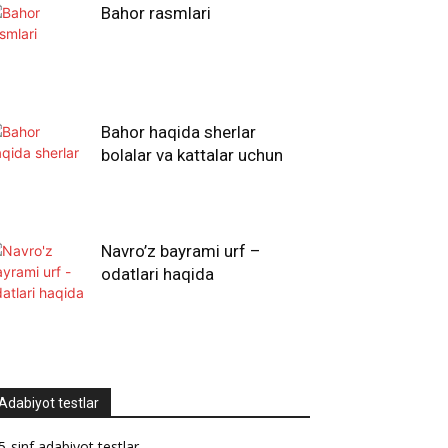
Bahor rasmlari
Bahor haqida sherlar
bolalar va kattalar uchun
Navro’z bayrami urf –
odatlari haqida
Adabiyot testlar
5-sinf adabiyot testlar