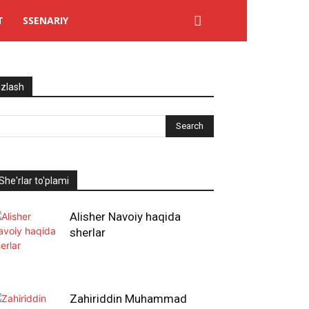
T
SSENARIY
Izlash
She'rlar to'plami
Alisher Navoiy haqida
sherlar
Zahiriddin Muhammad