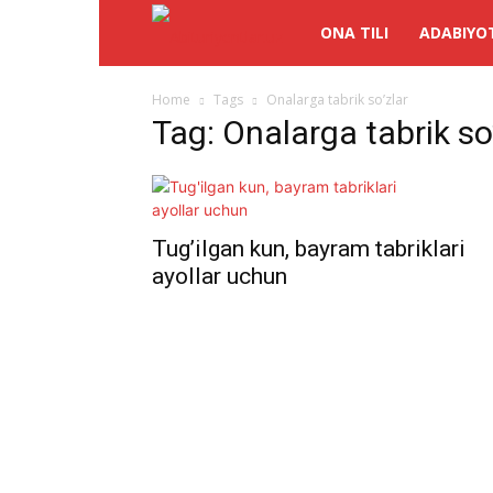
Abituriyentlar.uz
ONA TILI
ADABIYO
Home
Tags
Onalarga tabrik so’zlar
Tag: Onalarga tabrik so
Tug’ilgan kun, bayram tabriklari
ayollar uchun