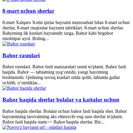
8-mart uchun sherlar
8-mart Xalqaro Xotin qizlar bayrami munosabati bilan 8-mart uchun
sherlar, 8-mart onajonlar bayrami tabriklari. 8-mart uchun sherlar.
Bahorning ilk kunlari bayramdir sizga, Bahor kabi begubor
mushtipar ayol. Boling...
Bahor rasmlari
Bahor rasmlari. Bahor fasli manzaralari rasmi to'plami. Bahor fasli
haqida. Bahor — tabiatning uyg‘onishi, yangi hayotning
boshlanishi. Qishning sovuq kunlari ortda qolib, tabiatda gullar
ochilib, o‘simliklar...
Bahor haqida sherlar bolalar va kattalar uchun
Bahor haqida sherlar. Bolalar uchun bahor fasli haqida sher. Bahor
bayramining tarovatining aks ettiruvchi eng sara sherlar to'plami.
Bahor fasli haqida matn>> Bahor haqida sherlar. Biz...