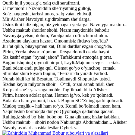
Qurib injil yoqasig‘a xalq etdi sarafrozni.
U me’mordir Nizomiddin she’riyatning gultoji,
So‘z naqqoshi, tarixshunos, xalq vatan ehtiyoji.
Mir Alisher Navoiyni sig‘dirolmam she’rlarga,
Ustoz ilmi ildiz otgan, biz yetmagan yerlarga. Navoiyga maktub...
Ushbu maktub shoirlar shohi, Nazm maydonida bahodir
Navoiyga yetsin, ilohim, Yaratgandan o‘tinchim shuldir.
Assalomu alaykum hazrat, Omonmisiz firdavs bog‘ida?
Jur’at qilib, bitayapman xat, Dilni dardlar ezgan chog‘ida.
Pirim, Yerda bisyor to‘polon, Tersga do‘ndi osuda hayot.
Siz kashf etgan “oynai jahon” Tafakkurni etmoqda g‘orat.
Bugun ishqning qiymati bir pul, Layli-Majnun sevgisi – ertak.
Bani odam endi pulga qul, Qismat go‘yo o‘yinchoq, ermak.
Shirinlar shim kiyadi bugun, “Ferrari”da yuradi Farhod.
Nurab bitdi ko‘hi Besutun, Topilmaydi Shopurday ustod.
Sizdan keyin milyonta shoir – O‘tdi, o‘zni sanab misli sher.
Ko‘plari she’r yasashga mohir, Tug‘ilmadi bitta Alisher.
Pirim, hamon adolat qahat, Hamon ig‘vo, kek yo‘qolmadi.
Bulardan ham yomoni, hazrat: Bugun SO‘Zning qadri qolmadi.
Mutloq tenglik – hali ham ro‘yo, Komil bo‘lolmadi inson ham.
Yaqinlashib bormoqda dunyo Qiyomatga qadamba-qadam.
Ruhingiz shod bo‘lsin, bobojon, Gina qilmang bizlar kabidan.
Ushbu maktub – shoiri nodon Nabirangiz Abdunabidan... Alisher
Navoiy asarlari asosida testlar Oybek va...