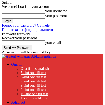
Sign in
Welcome! Log into your account
your username
your password
Forgot your password? Get help
Политика конфиденциальности
Password recovery
Recover your password
your email
A password will be e-mailed to you.
Abituriyentlar.uz
Ona tili
Ona tili test aralash
5-sinf ona tili test
6-sinf ona tili test
7-sinf ona tili test
8-sinf ona tili test
9-sinf ona tili test
10-sinf ona tili test
11-sinf ona tili test
Adabiyot