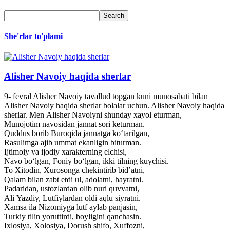
She'rlar to'plami
Alisher Navoiy haqida sherlar
9- fevral Alisher Navoiy tavallud topgan kuni munosabati bilan
Alisher Navoiy haqida sherlar bolalar uchun. Alisher Navoiy haqida
sherlar. Men Alisher Navoiyni shunday xayol eturman,
Munojotim navosidan jannat sori keturman.
Quddus borib Buroqida jannatga ko‘tarilgan,
Rasulimga ajib ummat ekanligin biturman.
Ijtimoiy va ijodiy xarakterning elchisi,
Navo bo‘lgan, Foniy bo‘lgan, ikki tilning kuychisi.
To Xitodin, Xurosonga chekintirib bid’atni,
Qalam bilan zabt etdi ul, adolatni, hayratni.
Padaridan, ustozlardan olib nuri quvvatni,
Ali Yazdiy, Lutfiylardan oldi aqlu siyratni.
Xamsa ila Nizomiyga lutf aylab panjasin,
Turkiy tilin yoruttirdi, boyligini qanchasin.
Ixlosiya, Xolosiya, Dorush shifo, Xuffozni,