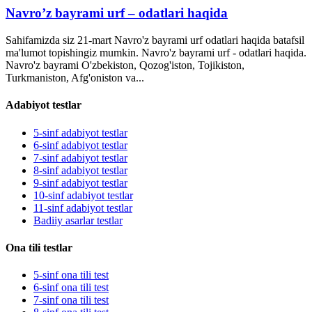
Navro’z bayrami urf – odatlari haqida
Sahifamizda siz 21-mart Navro'z bayrami urf odatlari haqida batafsil
ma'lumot topishingiz mumkin. Navro'z bayrami urf - odatlari haqida.
Navro'z bayrami O'zbekiston, Qozog'iston, Tojikiston,
Turkmaniston, Afg'oniston va...
Adabiyot testlar
5-sinf adabiyot testlar
6-sinf adabiyot testlar
7-sinf adabiyot testlar
8-sinf adabiyot testlar
9-sinf adabiyot testlar
10-sinf adabiyot testlar
11-sinf adabiyot testlar
Badiiy asarlar testlar
Ona tili testlar
5-sinf ona tili test
6-sinf ona tili test
7-sinf ona tili test