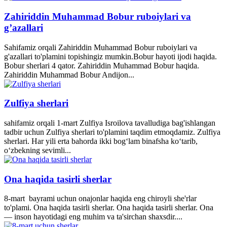
Zahiriddin Muhammad Bobur ruboiylari va
g’azallari
Sahifamiz orqali Zahiriddin Muhammad Bobur ruboiylari va
g'azallari to'plamini topishingiz mumkin.Bobur hayoti ijodi haqida.
Bobur sherlari 4 qator. Zahiriddin Muhammad Bobur haqida.
Zahiriddin Muhammad Bobur Andijon...
Zulfiya sherlari
sahifamiz orqali 1-mart Zulfiya Isroilova tavalludiga bag'ishlangan
tadbir uchun Zulfiya sherlari to'plamini taqdim etmoqdamiz. Zulfiya
sherlari. Har yili erta bahorda ikki bogʻlam binafsha koʻtarib,
oʻzbekning sevimli...
Ona haqida tasirli sherlar
8-mart bayrami uchun onajonlar haqida eng chiroyli she'rlar
to'plami. Ona haqida tasirli sherlar. Ona haqida tasirli sherlar. Ona
— inson hayotidagi eng muhim va ta'sirchan shaxsdir....