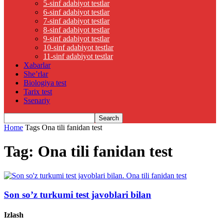
5-sinf adabiyot testlar
6-sinf adabiyot testlar
7-sinf adabiyot testlar
8-sinf adabiyot testlar
9-sinf adabiyot testlar
10-sinf adabiyot testlar
11-sinf adabiyot testlar
Xabarlar
She’rlar
Biologiya test
Tarix test
Ssenariy
Home
Tags
Ona tili fanidan test
Tag: Ona tili fanidan test
Son so’z turkumi test javoblari bilan
Izlash