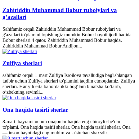
Zahiriddin Muhammad Bobur ruboiylari va
g’azallari
Sahifamiz orqali Zahiriddin Muhammad Bobur ruboiylari va
g'azallari to'plamini topishingiz mumkin.Bobur hayoti ijodi haqida.
Bobur sherlari 4 qator. Zahiriddin Muhammad Bobur haqida.
Zahiriddin Muhammad Bobur Andijon...
Zulfiya sherlari
sahifamiz orqali 1-mart Zulfiya Isroilova tavalludiga bag'ishlangan
tadbir uchun Zulfiya sherlari to'plamini taqdim etmoqdamiz. Zulfiya
sherlari. Har yili erta bahorda ikki bogʻlam binafsha koʻtarib,
oʻzbekning sevimli...
Ona haqida tasirli sherlar
8-mart bayrami uchun onajonlar haqida eng chiroyli she'rlar
to'plami. Ona haqida tasirli sherlar. Ona haqida tasirli sherlar. Ona
— inson hayotidagi eng muhim va ta'sirchan shaxsdir....