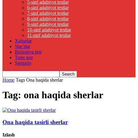
5-sinf adabiyot testlar
6-sinf adabiyot testlar
7-sinf adabiyot testlar
8-sinf adabiyot testlar
9-sinf adabiyot testlar
10-sinf adabiyot testlar
11-sinf adabiyot testlar
Xabarlar
She’rlar
Biologiya test
Tarix test
Ssenariy
Home
Tags
Ona haqida sherlar
Tag: ona haqida sherlar
Ona haqida tasirli sherlar
Izlash