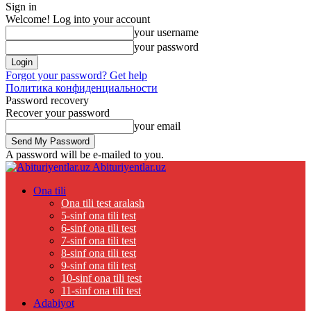
Sign in
Welcome! Log into your account
your username
your password
Forgot your password? Get help
Политика конфиденциальности
Password recovery
Recover your password
your email
A password will be e-mailed to you.
Abituriyentlar.uz
Ona tili
Ona tili test aralash
5-sinf ona tili test
6-sinf ona tili test
7-sinf ona tili test
8-sinf ona tili test
9-sinf ona tili test
10-sinf ona tili test
11-sinf ona tili test
Adabiyot