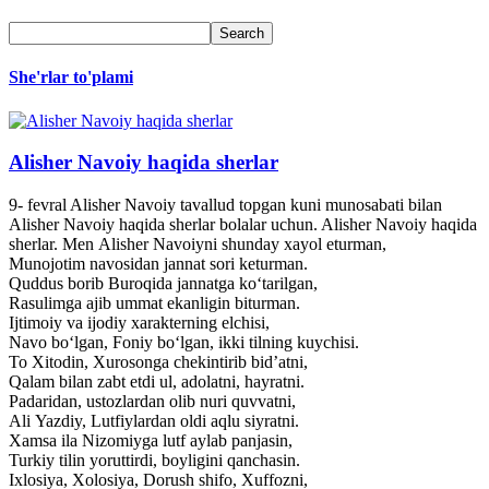
She'rlar to'plami
Alisher Navoiy haqida sherlar
9- fevral Alisher Navoiy tavallud topgan kuni munosabati bilan
Alisher Navoiy haqida sherlar bolalar uchun. Alisher Navoiy haqida
sherlar. Men Alisher Navoiyni shunday xayol eturman,
Munojotim navosidan jannat sori keturman.
Quddus borib Buroqida jannatga ko‘tarilgan,
Rasulimga ajib ummat ekanligin biturman.
Ijtimoiy va ijodiy xarakterning elchisi,
Navo bo‘lgan, Foniy bo‘lgan, ikki tilning kuychisi.
To Xitodin, Xurosonga chekintirib bid’atni,
Qalam bilan zabt etdi ul, adolatni, hayratni.
Padaridan, ustozlardan olib nuri quvvatni,
Ali Yazdiy, Lutfiylardan oldi aqlu siyratni.
Xamsa ila Nizomiyga lutf aylab panjasin,
Turkiy tilin yoruttirdi, boyligini qanchasin.
Ixlosiya, Xolosiya, Dorush shifo, Xuffozni,