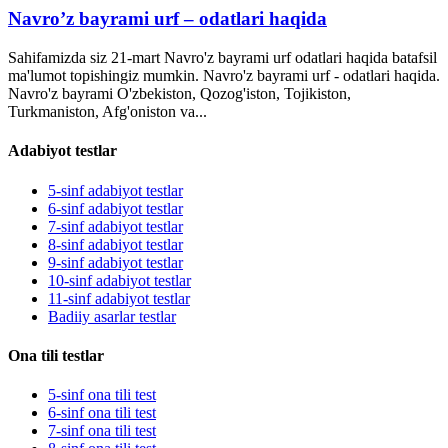
Navro’z bayrami urf – odatlari haqida
Sahifamizda siz 21-mart Navro'z bayrami urf odatlari haqida batafsil
ma'lumot topishingiz mumkin. Navro'z bayrami urf - odatlari haqida.
Navro'z bayrami O'zbekiston, Qozog'iston, Tojikiston,
Turkmaniston, Afg'oniston va...
Adabiyot testlar
5-sinf adabiyot testlar
6-sinf adabiyot testlar
7-sinf adabiyot testlar
8-sinf adabiyot testlar
9-sinf adabiyot testlar
10-sinf adabiyot testlar
11-sinf adabiyot testlar
Badiiy asarlar testlar
Ona tili testlar
5-sinf ona tili test
6-sinf ona tili test
7-sinf ona tili test