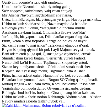
Qurib injil yoqasig‘a xalq etdi sarafrozni.
U me’mordir Nizomiddin she’riyatning gultoji,
So‘z naqqoshi, tarixshunos, xalq vatan ehtiyoji.
Mir Alisher Navoiyni sig‘dirolmam she’rlarga,
Ustoz ilmi ildiz otgan, biz yetmagan yerlarga. Navoiyga maktub...
Ushbu maktub shoirlar shohi, Nazm maydonida bahodir
Navoiyga yetsin, ilohim, Yaratgandan o‘tinchim shuldir.
Assalomu alaykum hazrat, Omonmisiz firdavs bog‘ida?
Jur’at qilib, bitayapman xat, Dilni dardlar ezgan chog‘ida.
Pirim, Yerda bisyor to‘polon, Tersga do‘ndi osuda hayot.
Siz kashf etgan “oynai jahon” Tafakkurni etmoqda g‘orat.
Bugun ishqning qiymati bir pul, Layli-Majnun sevgisi – ertak.
Bani odam endi pulga qul, Qismat go‘yo o‘yinchoq, ermak.
Shirinlar shim kiyadi bugun, “Ferrari”da yuradi Farhod.
Nurab bitdi ko‘hi Besutun, Topilmaydi Shopurday ustod.
Sizdan keyin milyonta shoir – O‘tdi, o‘zni sanab misli sher.
Ko‘plari she’r yasashga mohir, Tug‘ilmadi bitta Alisher.
Pirim, hamon adolat qahat, Hamon ig‘vo, kek yo‘qolmadi.
Bulardan ham yomoni, hazrat: Bugun SO‘Zning qadri qolmadi.
Mutloq tenglik – hali ham ro‘yo, Komil bo‘lolmadi inson ham.
Yaqinlashib bormoqda dunyo Qiyomatga qadamba-qadam.
Ruhingiz shod bo‘lsin, bobojon, Gina qilmang bizlar kabidan.
Ushbu maktub – shoiri nodon Nabirangiz Abdunabidan... Alisher
Navoiy asarlari asosida testlar Oybek va...