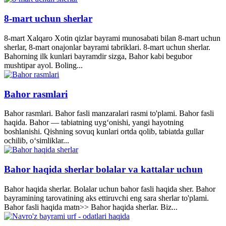
8-mart uchun sherlar
8-mart Xalqaro Xotin qizlar bayrami munosabati bilan 8-mart uchun
sherlar, 8-mart onajonlar bayrami tabriklari. 8-mart uchun sherlar.
Bahorning ilk kunlari bayramdir sizga, Bahor kabi begubor
mushtipar ayol. Boling...
Bahor rasmlari
Bahor rasmlari. Bahor fasli manzaralari rasmi to'plami. Bahor fasli
haqida. Bahor — tabiatning uyg‘onishi, yangi hayotning
boshlanishi. Qishning sovuq kunlari ortda qolib, tabiatda gullar
ochilib, o‘simliklar...
Bahor haqida sherlar bolalar va kattalar uchun
Bahor haqida sherlar. Bolalar uchun bahor fasli haqida sher. Bahor
bayramining tarovatining aks ettiruvchi eng sara sherlar to'plami.
Bahor fasli haqida matn>> Bahor haqida sherlar. Biz...