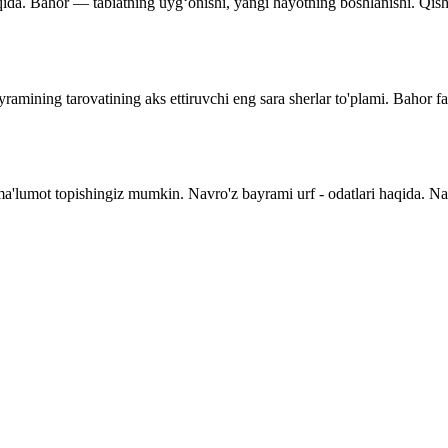
qida. Bahor — tabiatning uyg‘onishi, yangi hayotning boshlanishi. Qishnin
ramining tarovatining aks ettiruvchi eng sara sherlar to'plami. Bahor f
 ma'lumot topishingiz mumkin. Navro'z bayrami urf - odatlari haqida. N