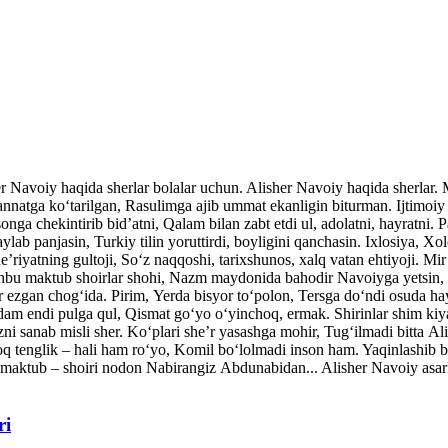
her Navoiy haqida sherlar bolalar uchun. Alisher Navoiy haqida sherlar
atga ko‘tarilgan, Rasulimga ajib ummat ekanligin biturman. Ijtimoiy v
nga chekintirib bid’atni, Qalam bilan zabt etdi ul, adolatni, hayratni. P
ylab panjasin, Turkiy tilin yoruttirdi, boyligini qanchasin. Ixlosiya, Xo
’riyatning gultoji, So‘z naqqoshi, tarixshunos, xalq vatan ehtiyoji. Mi
shbu maktub shoirlar shohi, Nazm maydonida bahodir Navoiyga yetsin, 
ar ezgan chog‘ida. Pirim, Yerda bisyor to‘polon, Tersga do‘ndi osuda ha
dam endi pulga qul, Qismat go‘yo o‘yinchoq, ermak. Shirinlar shim kiy
ni sanab misli sher. Ko‘plari she’r yasashga mohir, Tug‘ilmadi bitta A
q tenglik – hali ham ro‘yo, Komil bo‘lolmadi inson ham. Yaqinlash
maktub – shoiri nodon Nabirangiz Abdunabidan... Alisher Navoiy asarla
ri