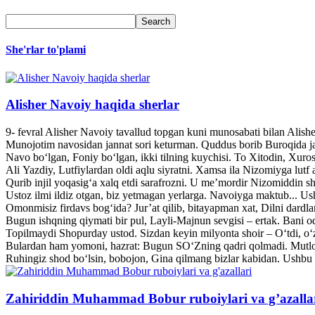
She'rlar to'plami
Alisher Navoiy haqida sherlar
9- fevral Alisher Navoiy tavallud topgan kuni munosabati bilan Alis
Munojotim navosidan jannat sori keturman. Quddus borib Buroqida jann
Navo bo‘lgan, Foniy bo‘lgan, ikki tilning kuychisi. To Xitodin, Xuroso
Ali Yazdiy, Lutfiylardan oldi aqlu siyratni. Xamsa ila Nizomiyga lutf a
Qurib injil yoqasig‘a xalq etdi sarafrozni. U me’mordir Nizomiddin she
Ustoz ilmi ildiz otgan, biz yetmagan yerlarga. Navoiyga maktub... U
Omonmisiz firdavs bog‘ida? Jur’at qilib, bitayapman xat, Dilni dardl
Bugun ishqning qiymati bir pul, Layli-Majnun sevgisi – ertak. Bani o
Topilmaydi Shopurday ustod. Sizdan keyin milyonta shoir – O‘tdi, o‘z
Bulardan ham yomoni, hazrat: Bugun SO‘Zning qadri qolmadi. Mutlo
Ruhingiz shod bo‘lsin, bobojon, Gina qilmang bizlar kabidan. Ushbu 
Zahiriddin Muhammad Bobur ruboiylari va g’azalla