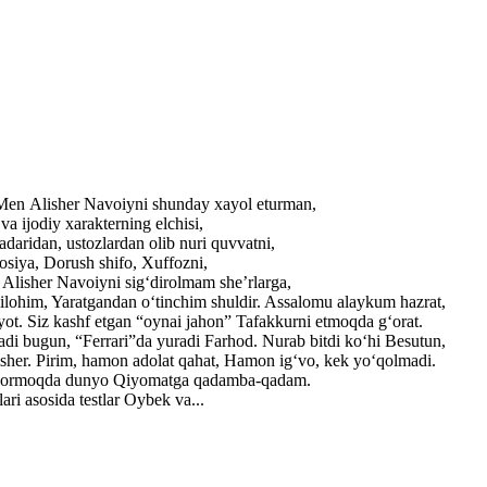
. Men Alisher Navoiyni shunday xayol eturman,
a ijodiy xarakterning elchisi,
adaridan, ustozlardan olib nuri quvvatni,
losiya, Dorush shifo, Xuffozni,
r Alisher Navoiyni sig‘dirolmam she’rlarga,
ilohim, Yaratgandan o‘tinchim shuldir. Assalomu alaykum hazrat,
yot. Siz kashf etgan “oynai jahon” Tafakkurni etmoqda g‘orat.
adi bugun, “Ferrari”da yuradi Farhod. Nurab bitdi ko‘hi Besutun,
lisher. Pirim, hamon adolat qahat, Hamon ig‘vo, kek yo‘qolmadi.
ib bormoqda dunyo Qiyomatga qadamba-qadam.
ri asosida testlar Oybek va...