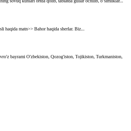
g sovuq kunlari ortda qolib, tabiatda gullar ochilib, o‘simliklar...
asli haqida matn>> Bahor haqida sherlar. Biz...
avro'z bayrami O'zbekiston, Qozog'iston, Tojikiston, Turkmaniston,