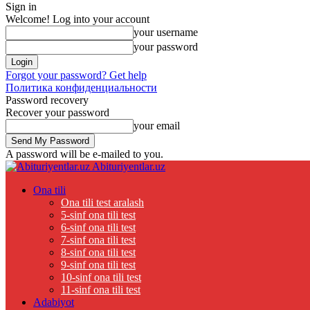
Sign in
Welcome! Log into your account
your username
your password
Forgot your password? Get help
Политика конфиденциальности
Password recovery
Recover your password
your email
A password will be e-mailed to you.
Abituriyentlar.uz
Ona tili
Ona tili test aralash
5-sinf ona tili test
6-sinf ona tili test
7-sinf ona tili test
8-sinf ona tili test
9-sinf ona tili test
10-sinf ona tili test
11-sinf ona tili test
Adabiyot