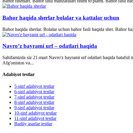
Bahor rasmlari. Bahor fasli manzaralari rasmi to'plami. Bahor fasli ha
Bahor haqida sherlar bolalar va kattalar uchun
Bahor haqida sherlar. Bolalar uchun bahor fasli haqida sher. Bahor bay
Navro’z bayrami urf – odatlari haqida
Sahifamizda siz 21-mart Navro'z bayrami urf odatlari haqida batafsil
Afg'oniston va...
Adabiyot testlar
5-sinf adabiyot testlar
6-sinf adabiyot testlar
7-sinf adabiyot testlar
8-sinf adabiyot testlar
9-sinf adabiyot testlar
10-sinf adabiyot testlar
11-sinf adabiyot testlar
Badiiy asarlar testlar