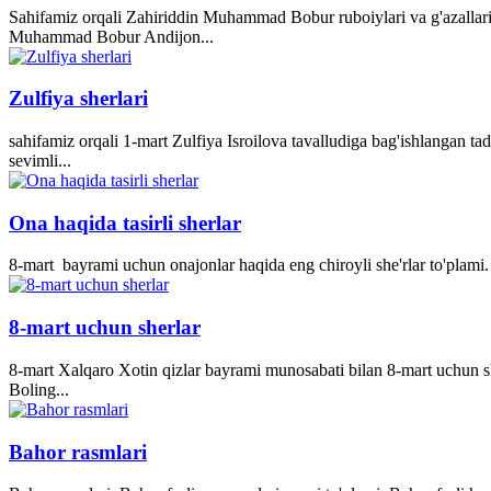
Sahifamiz orqali Zahiriddin Muhammad Bobur ruboiylari va g'azallari
Muhammad Bobur Andijon...
Zulfiya sherlari
sahifamiz orqali 1-mart Zulfiya Isroilova tavalludiga bag'ishlangan ta
sevimli...
Ona haqida tasirli sherlar
8-mart bayrami uchun onajonlar haqida eng chiroyli she'rlar to'plami. 
8-mart uchun sherlar
8-mart Xalqaro Xotin qizlar bayrami munosabati bilan 8-mart uchun she
Boling...
Bahor rasmlari