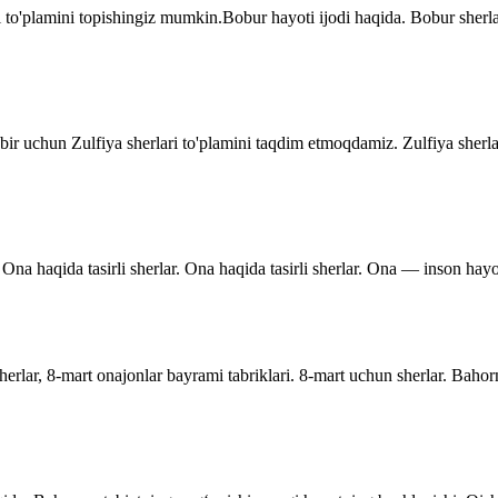
 to'plamini topishingiz mumkin.Bobur hayoti ijodi haqida. Bobur sher
dbir uchun Zulfiya sherlari to'plamini taqdim etmoqdamiz. Zulfiya sherla
Ona haqida tasirli sherlar. Ona haqida tasirli sherlar. Ona — inson hayo
rlar, 8-mart onajonlar bayrami tabriklari. 8-mart uchun sherlar. Bahor