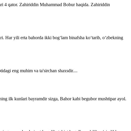
lari 4 qator. Zahiriddin Muhammad Bobur haqida. Zahiriddin
ri. Har yili erta bahorda ikki bogʻlam binafsha koʻtarib, oʻzbekning
tidagi eng muhim va ta'sirchan shaxsdir....
ning ilk kunlari bayramdir sizga, Bahor kabi begubor mushtipar ayol.