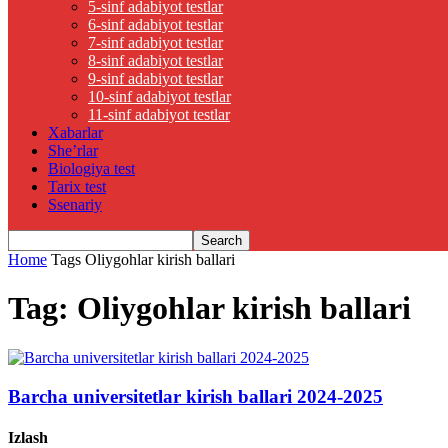
5-sinf adabiyot testlar
6-sinf adabiyot testlar
7-sinf adabiyot testlar
8-sinf adabiyot testlar
9-sinf adabiyot testlar
10-sinf adabiyot testlar
11-sinf adabiyot testlar
Xabarlar
She’rlar
Biologiya test
Tarix test
Ssenariy
Home
Tags
Oliygohlar kirish ballari
Tag: Oliygohlar kirish ballari
Barcha universitetlar kirish ballari 2024-2025
Izlash