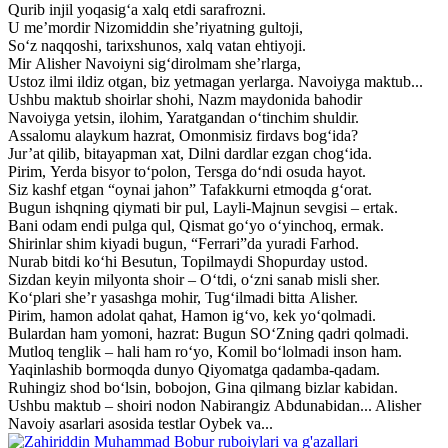
Qurib injil yoqasig‘a xalq etdi sarafrozni.
U me’mordir Nizomiddin she’riyatning gultoji,
So‘z naqqoshi, tarixshunos, xalq vatan ehtiyoji.
Mir Alisher Navoiyni sig‘dirolmam she’rlarga,
Ustoz ilmi ildiz otgan, biz yetmagan yerlarga. Navoiyga maktub...
Ushbu maktub shoirlar shohi, Nazm maydonida bahodir
Navoiyga yetsin, ilohim, Yaratgandan o‘tinchim shuldir.
Assalomu alaykum hazrat, Omonmisiz firdavs bog‘ida?
Jur’at qilib, bitayapman xat, Dilni dardlar ezgan chog‘ida.
Pirim, Yerda bisyor to‘polon, Tersga do‘ndi osuda hayot.
Siz kashf etgan “oynai jahon” Tafakkurni etmoqda g‘orat.
Bugun ishqning qiymati bir pul, Layli-Majnun sevgisi – ertak.
Bani odam endi pulga qul, Qismat go‘yo o‘yinchoq, ermak.
Shirinlar shim kiyadi bugun, “Ferrari”da yuradi Farhod.
Nurab bitdi ko‘hi Besutun, Topilmaydi Shopurday ustod.
Sizdan keyin milyonta shoir – O‘tdi, o‘zni sanab misli sher.
Ko‘plari she’r yasashga mohir, Tug‘ilmadi bitta Alisher.
Pirim, hamon adolat qahat, Hamon ig‘vo, kek yo‘qolmadi.
Bulardan ham yomoni, hazrat: Bugun SO‘Zning qadri qolmadi.
Mutloq tenglik – hali ham ro‘yo, Komil bo‘lolmadi inson ham.
Yaqinlashib bormoqda dunyo Qiyomatga qadamba-qadam.
Ruhingiz shod bo‘lsin, bobojon, Gina qilmang bizlar kabidan.
Ushbu maktub – shoiri nodon Nabirangiz Abdunabidan... Alisher
Navoiy asarlari asosida testlar Oybek va...