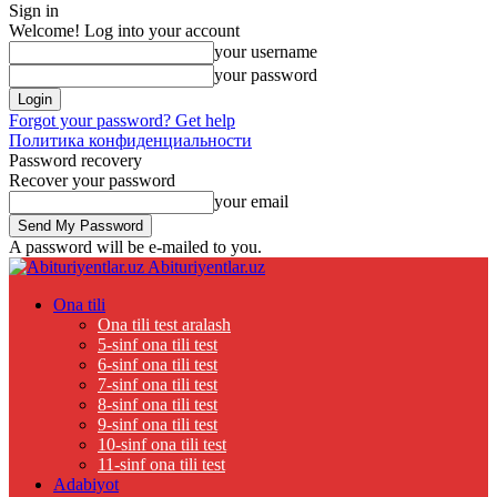
Sign in
Welcome! Log into your account
your username
your password
Forgot your password? Get help
Политика конфиденциальности
Password recovery
Recover your password
your email
A password will be e-mailed to you.
Abituriyentlar.uz
Ona tili
Ona tili test aralash
5-sinf ona tili test
6-sinf ona tili test
7-sinf ona tili test
8-sinf ona tili test
9-sinf ona tili test
10-sinf ona tili test
11-sinf ona tili test
Adabiyot