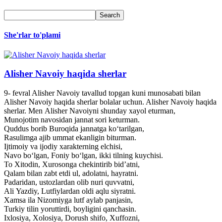
She'rlar to'plami
Alisher Navoiy haqida sherlar
9- fevral Alisher Navoiy tavallud topgan kuni munosabati bilan
Alisher Navoiy haqida sherlar bolalar uchun. Alisher Navoiy haqida
sherlar. Men Alisher Navoiyni shunday xayol eturman,
Munojotim navosidan jannat sori keturman.
Quddus borib Buroqida jannatga ko‘tarilgan,
Rasulimga ajib ummat ekanligin biturman.
Ijtimoiy va ijodiy xarakterning elchisi,
Navo bo‘lgan, Foniy bo‘lgan, ikki tilning kuychisi.
To Xitodin, Xurosonga chekintirib bid’atni,
Qalam bilan zabt etdi ul, adolatni, hayratni.
Padaridan, ustozlardan olib nuri quvvatni,
Ali Yazdiy, Lutfiylardan oldi aqlu siyratni.
Xamsa ila Nizomiyga lutf aylab panjasin,
Turkiy tilin yoruttirdi, boyligini qanchasin.
Ixlosiya, Xolosiya, Dorush shifo, Xuffozni,