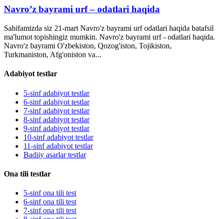
Navro’z bayrami urf – odatlari haqida
Sahifamizda siz 21-mart Navro'z bayrami urf odatlari haqida batafsil
ma'lumot topishingiz mumkin. Navro'z bayrami urf - odatlari haqida.
Navro'z bayrami O'zbekiston, Qozog'iston, Tojikiston,
Turkmaniston, Afg'oniston va...
Adabiyot testlar
5-sinf adabiyot testlar
6-sinf adabiyot testlar
7-sinf adabiyot testlar
8-sinf adabiyot testlar
9-sinf adabiyot testlar
10-sinf adabiyot testlar
11-sinf adabiyot testlar
Badiiy asarlar testlar
Ona tili testlar
5-sinf ona tili test
6-sinf ona tili test
7-sinf ona tili test