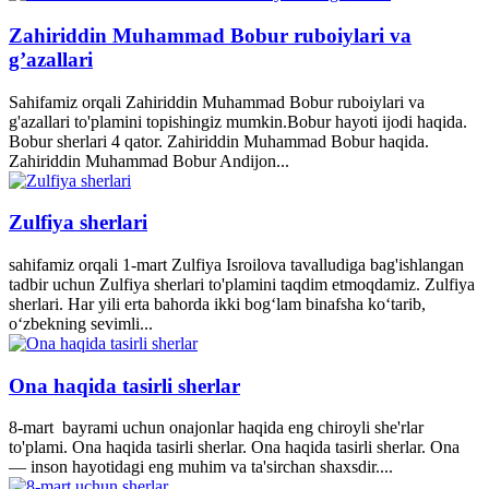
Zahiriddin Muhammad Bobur ruboiylari va
g’azallari
Sahifamiz orqali Zahiriddin Muhammad Bobur ruboiylari va
g'azallari to'plamini topishingiz mumkin.Bobur hayoti ijodi haqida.
Bobur sherlari 4 qator. Zahiriddin Muhammad Bobur haqida.
Zahiriddin Muhammad Bobur Andijon...
Zulfiya sherlari
sahifamiz orqali 1-mart Zulfiya Isroilova tavalludiga bag'ishlangan
tadbir uchun Zulfiya sherlari to'plamini taqdim etmoqdamiz. Zulfiya
sherlari. Har yili erta bahorda ikki bogʻlam binafsha koʻtarib,
oʻzbekning sevimli...
Ona haqida tasirli sherlar
8-mart bayrami uchun onajonlar haqida eng chiroyli she'rlar
to'plami. Ona haqida tasirli sherlar. Ona haqida tasirli sherlar. Ona
— inson hayotidagi eng muhim va ta'sirchan shaxsdir....