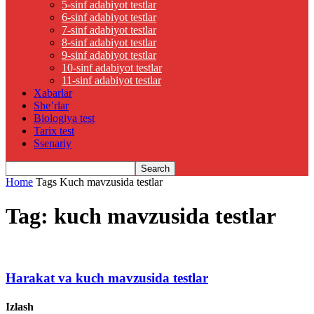
5-sinf adabiyot testlar
6-sinf adabiyot testlar
7-sinf adabiyot testlar
8-sinf adabiyot testlar
9-sinf adabiyot testlar
10-sinf adabiyot testlar
11-sinf adabiyot testlar
Xabarlar
She’rlar
Biologiya test
Tarix test
Ssenariy
Home
Tags
Kuch mavzusida testlar
Tag: kuch mavzusida testlar
Harakat va kuch mavzusida testlar
Izlash