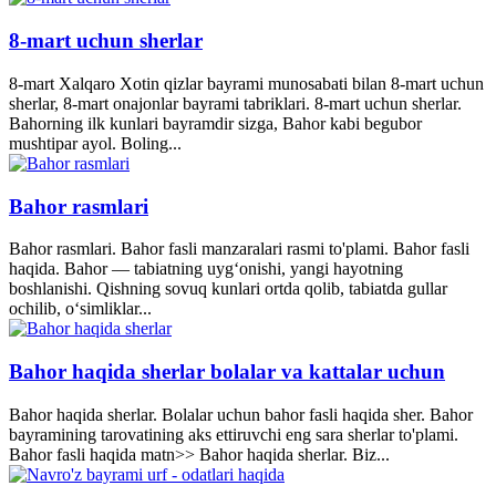
8-mart uchun sherlar
8-mart Xalqaro Xotin qizlar bayrami munosabati bilan 8-mart uchun
sherlar, 8-mart onajonlar bayrami tabriklari. 8-mart uchun sherlar.
Bahorning ilk kunlari bayramdir sizga, Bahor kabi begubor
mushtipar ayol. Boling...
Bahor rasmlari
Bahor rasmlari. Bahor fasli manzaralari rasmi to'plami. Bahor fasli
haqida. Bahor — tabiatning uyg‘onishi, yangi hayotning
boshlanishi. Qishning sovuq kunlari ortda qolib, tabiatda gullar
ochilib, o‘simliklar...
Bahor haqida sherlar bolalar va kattalar uchun
Bahor haqida sherlar. Bolalar uchun bahor fasli haqida sher. Bahor
bayramining tarovatining aks ettiruvchi eng sara sherlar to'plami.
Bahor fasli haqida matn>> Bahor haqida sherlar. Biz...