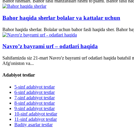
Bahor rasmlari. Bahor fasli manzaralari rasmi to'plami. Bahor fasli ha
Bahor haqida sherlar bolalar va kattalar uchun
Bahor haqida sherlar. Bolalar uchun bahor fasli haqida sher. Bahor bay
Navro’z bayrami urf – odatlari haqida
Sahifamizda siz 21-mart Navro'z bayrami urf odatlari haqida batafsil
Afg'oniston va...
Adabiyot testlar
5-sinf adabiyot testlar
6-sinf adabiyot testlar
7-sinf adabiyot testlar
8-sinf adabiyot testlar
9-sinf adabiyot testlar
10-sinf adabiyot testlar
11-sinf adabiyot testlar
Badiiy asarlar testlar