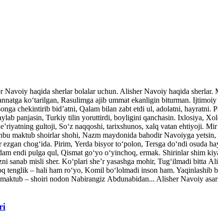
her Navoiy haqida sherlar bolalar uchun. Alisher Navoiy haqida sherlar
atga ko‘tarilgan, Rasulimga ajib ummat ekanligin biturman. Ijtimoiy v
nga chekintirib bid’atni, Qalam bilan zabt etdi ul, adolatni, hayratni. P
ylab panjasin, Turkiy tilin yoruttirdi, boyligini qanchasin. Ixlosiya, Xo
’riyatning gultoji, So‘z naqqoshi, tarixshunos, xalq vatan ehtiyoji. Mi
shbu maktub shoirlar shohi, Nazm maydonida bahodir Navoiyga yetsin, 
ar ezgan chog‘ida. Pirim, Yerda bisyor to‘polon, Tersga do‘ndi osuda ha
dam endi pulga qul, Qismat go‘yo o‘yinchoq, ermak. Shirinlar shim kiy
ni sanab misli sher. Ko‘plari she’r yasashga mohir, Tug‘ilmadi bitta A
q tenglik – hali ham ro‘yo, Komil bo‘lolmadi inson ham. Yaqinlash
maktub – shoiri nodon Nabirangiz Abdunabidan... Alisher Navoiy asarla
ri