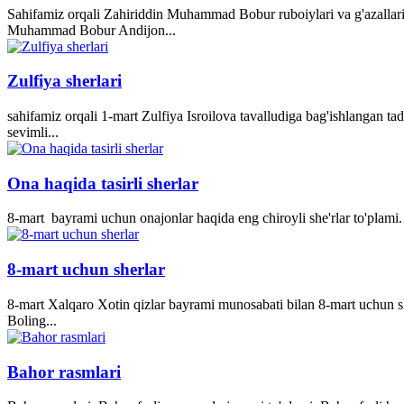
Sahifamiz orqali Zahiriddin Muhammad Bobur ruboiylari va g'azallari
Muhammad Bobur Andijon...
Zulfiya sherlari
sahifamiz orqali 1-mart Zulfiya Isroilova tavalludiga bag'ishlangan ta
sevimli...
Ona haqida tasirli sherlar
8-mart bayrami uchun onajonlar haqida eng chiroyli she'rlar to'plami. 
8-mart uchun sherlar
8-mart Xalqaro Xotin qizlar bayrami munosabati bilan 8-mart uchun she
Boling...
Bahor rasmlari