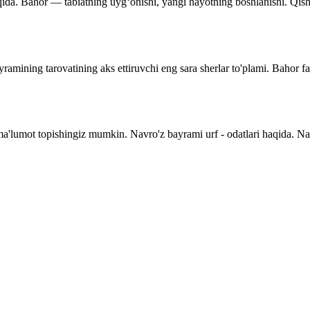
qida. Bahor — tabiatning uyg‘onishi, yangi hayotning boshlanishi. Qishnin
ramining tarovatining aks ettiruvchi eng sara sherlar to'plami. Bahor f
 ma'lumot topishingiz mumkin. Navro'z bayrami urf - odatlari haqida. N