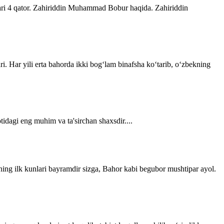
lari 4 qator. Zahiriddin Muhammad Bobur haqida. Zahiriddin
ri. Har yili erta bahorda ikki bogʻlam binafsha koʻtarib, oʻzbekning
tidagi eng muhim va ta'sirchan shaxsdir....
ning ilk kunlari bayramdir sizga, Bahor kabi begubor mushtipar ayol.