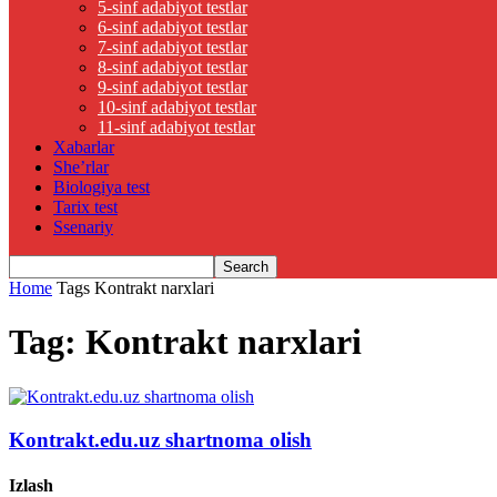
5-sinf adabiyot testlar
6-sinf adabiyot testlar
7-sinf adabiyot testlar
8-sinf adabiyot testlar
9-sinf adabiyot testlar
10-sinf adabiyot testlar
11-sinf adabiyot testlar
Xabarlar
She’rlar
Biologiya test
Tarix test
Ssenariy
Home
Tags
Kontrakt narxlari
Tag: Kontrakt narxlari
Kontrakt.edu.uz shartnoma olish
Izlash