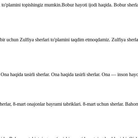
 to'plamini topishingiz mumkin.Bobur hayoti ijodi haqida. Bobur sher
dbir uchun Zulfiya sherlari to'plamini taqdim etmoqdamiz. Zulfiya sherla
Ona haqida tasirli sherlar. Ona haqida tasirli sherlar. Ona — inson hayo
rlar, 8-mart onajonlar bayrami tabriklari. 8-mart uchun sherlar. Bahor