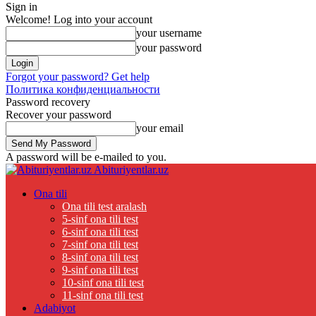
Sign in
Welcome! Log into your account
your username
your password
Forgot your password? Get help
Политика конфиденциальности
Password recovery
Recover your password
your email
A password will be e-mailed to you.
Abituriyentlar.uz
Ona tili
Ona tili test aralash
5-sinf ona tili test
6-sinf ona tili test
7-sinf ona tili test
8-sinf ona tili test
9-sinf ona tili test
10-sinf ona tili test
11-sinf ona tili test
Adabiyot