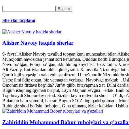
She'rlar to'plami
Alisher Navoiy haqida sherlar
9- fevral Alisher Navoiy tavallud topgan kuni munosabati bilan Alis
Munojotim navosidan jannat sori keturman. Quddus borib Buroqida jann
Navo bo‘lgan, Foniy bo‘lgan, ikki tilning kuychisi. To Xitodin, Xuroso
Ali Yazdiy, Lutfiylardan oldi aqlu siyratni. Xamsa ila Nizomiyga lutf a
Qurib injil yoqasig‘a xalq etdi sarafrozni. U me’mordir Nizomiddin she
Ustoz ilmi ildiz otgan, biz yetmagan yerlarga. Navoiyga maktub... U
Omonmisiz firdavs bog‘ida? Jur’at qilib, bitayapman xat, Dilni dardl
Bugun ishqning qiymati bir pul, Layli-Majnun sevgisi – ertak. Bani o
Topilmaydi Shopurday ustod. Sizdan keyin milyonta shoir – O‘tdi, o‘z
Bulardan ham yomoni, hazrat: Bugun SO‘Zning qadri qolmadi. Mutlo
Ruhingiz shod bo‘lsin, bobojon, Gina qilmang bizlar kabidan. Ushbu 
Zahiriddin Muhammad Bobur ruboiylari va g’azalla