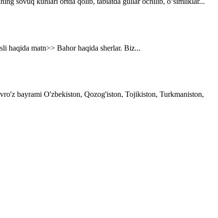
g sovuq kunlari ortda qolib, tabiatda gullar ochilib, o‘simliklar...
asli haqida matn>> Bahor haqida sherlar. Biz...
avro'z bayrami O'zbekiston, Qozog'iston, Tojikiston, Turkmaniston,