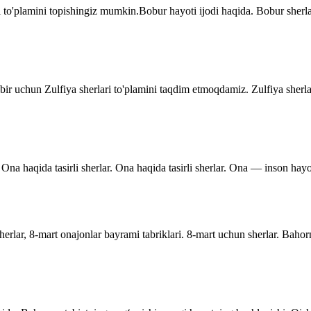
 to'plamini topishingiz mumkin.Bobur hayoti ijodi haqida. Bobur sher
dbir uchun Zulfiya sherlari to'plamini taqdim etmoqdamiz. Zulfiya sherla
Ona haqida tasirli sherlar. Ona haqida tasirli sherlar. Ona — inson hayo
rlar, 8-mart onajonlar bayrami tabriklari. 8-mart uchun sherlar. Bahor