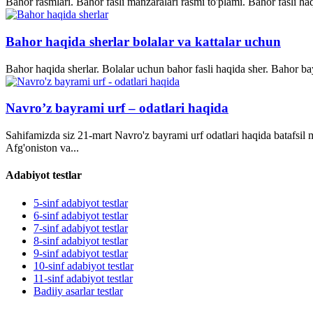
Bahor rasmlari. Bahor fasli manzaralari rasmi to'plami. Bahor fasli ha
Bahor haqida sherlar bolalar va kattalar uchun
Bahor haqida sherlar. Bolalar uchun bahor fasli haqida sher. Bahor bay
Navro’z bayrami urf – odatlari haqida
Sahifamizda siz 21-mart Navro'z bayrami urf odatlari haqida batafsil
Afg'oniston va...
Adabiyot testlar
5-sinf adabiyot testlar
6-sinf adabiyot testlar
7-sinf adabiyot testlar
8-sinf adabiyot testlar
9-sinf adabiyot testlar
10-sinf adabiyot testlar
11-sinf adabiyot testlar
Badiiy asarlar testlar