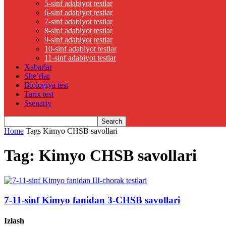
5-sinf adabiyot testlar
6-sinf adabiyot testlar
7-sinf adabiyot testlar
8-sinf adabiyot testlar
9-sinf adabiyot testlar
10-sinf adabiyot testlar
11-sinf adabiyot testlar
Xabarlar
She’rlar
Biologiya test
Tarix test
Ssenariy
Home
Tags
Kimyo CHSB savollari
Tag: Kimyo CHSB savollari
7-11-sinf Kimyo fanidan 3-CHSB savollari
Izlash