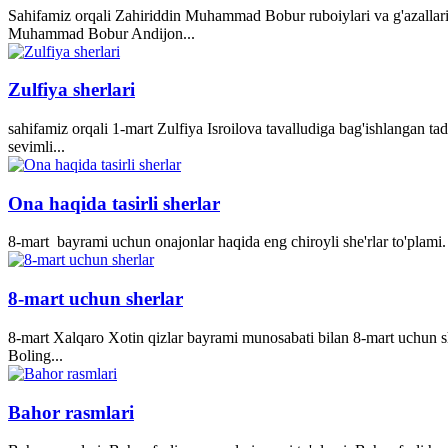
Sahifamiz orqali Zahiriddin Muhammad Bobur ruboiylari va g'azallari
Muhammad Bobur Andijon...
Zulfiya sherlari
sahifamiz orqali 1-mart Zulfiya Isroilova tavalludiga bag'ishlangan ta
sevimli...
Ona haqida tasirli sherlar
8-mart bayrami uchun onajonlar haqida eng chiroyli she'rlar to'plami. 
8-mart uchun sherlar
8-mart Xalqaro Xotin qizlar bayrami munosabati bilan 8-mart uchun she
Boling...
Bahor rasmlari