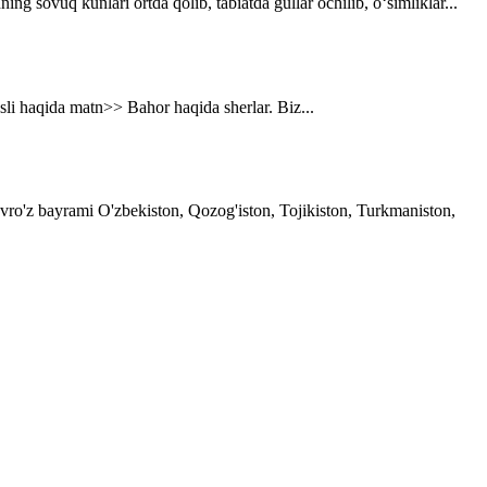
g sovuq kunlari ortda qolib, tabiatda gullar ochilib, o‘simliklar...
asli haqida matn>> Bahor haqida sherlar. Biz...
avro'z bayrami O'zbekiston, Qozog'iston, Tojikiston, Turkmaniston,