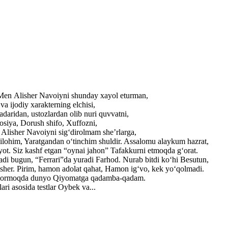
. Men Alisher Navoiyni shunday xayol eturman,
a ijodiy xarakterning elchisi,
adaridan, ustozlardan olib nuri quvvatni,
losiya, Dorush shifo, Xuffozni,
r Alisher Navoiyni sig‘dirolmam she’rlarga,
ilohim, Yaratgandan o‘tinchim shuldir. Assalomu alaykum hazrat,
yot. Siz kashf etgan “oynai jahon” Tafakkurni etmoqda g‘orat.
adi bugun, “Ferrari”da yuradi Farhod. Nurab bitdi ko‘hi Besutun,
lisher. Pirim, hamon adolat qahat, Hamon ig‘vo, kek yo‘qolmadi.
ib bormoqda dunyo Qiyomatga qadamba-qadam.
ri asosida testlar Oybek va...