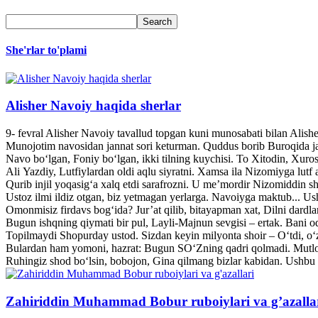
She'rlar to'plami
Alisher Navoiy haqida sherlar
9- fevral Alisher Navoiy tavallud topgan kuni munosabati bilan Alis
Munojotim navosidan jannat sori keturman. Quddus borib Buroqida jann
Navo bo‘lgan, Foniy bo‘lgan, ikki tilning kuychisi. To Xitodin, Xuroso
Ali Yazdiy, Lutfiylardan oldi aqlu siyratni. Xamsa ila Nizomiyga lutf a
Qurib injil yoqasig‘a xalq etdi sarafrozni. U me’mordir Nizomiddin she
Ustoz ilmi ildiz otgan, biz yetmagan yerlarga. Navoiyga maktub... U
Omonmisiz firdavs bog‘ida? Jur’at qilib, bitayapman xat, Dilni dardl
Bugun ishqning qiymati bir pul, Layli-Majnun sevgisi – ertak. Bani o
Topilmaydi Shopurday ustod. Sizdan keyin milyonta shoir – O‘tdi, o‘z
Bulardan ham yomoni, hazrat: Bugun SO‘Zning qadri qolmadi. Mutlo
Ruhingiz shod bo‘lsin, bobojon, Gina qilmang bizlar kabidan. Ushbu 
Zahiriddin Muhammad Bobur ruboiylari va g’azalla