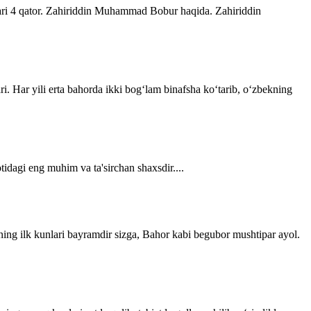
lari 4 qator. Zahiriddin Muhammad Bobur haqida. Zahiriddin
ri. Har yili erta bahorda ikki bogʻlam binafsha koʻtarib, oʻzbekning
tidagi eng muhim va ta'sirchan shaxsdir....
ning ilk kunlari bayramdir sizga, Bahor kabi begubor mushtipar ayol.