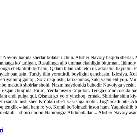
her Navoiy haqida sherlar bolalar uchun. Alisher Navoiy haqida sherlar
atga ko‘tarilgan, Rasulimga ajib ummat ekanligin biturman. Ijtimoiy v
nga chekintirib bid’atni, Qalam bilan zabt etdi ul, adolatni, hayratni. P
ylab panjasin, Turkiy tilin yoruttirdi, boyligini qanchasin. Ixlosiya, Xo
’riyatning gultoji, So‘z naqqoshi, tarixshunos, xalq vatan ehtiyoji. Mi
shbu maktub shoirlar shohi, Nazm maydonida bahodir Navoiyga yetsin, 
ar ezgan chog‘ida. Pirim, Yerda bisyor to‘polon, Tersga do‘ndi osuda ha
dam endi pulga qul, Qismat go‘yo o‘yinchoq, ermak. Shirinlar shim kiy
ni sanab misli sher. Ko‘plari she’r yasashga mohir, Tug‘ilmadi bitta A
q tenglik – hali ham ro‘yo, Komil bo‘lolmadi inson ham. Yaqinlash
maktub – shoiri nodon Nabirangiz Abdunabidan... Alisher Navoiy asarla
ri