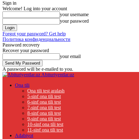
Sign in
Welcome! Log into your account
your username
your password
Forgot your password? Get help
Политика конфиденциальности
Password recovery
Recover your password
your email
A password will be e-mailed to you.
Abituriyentlar.uz
Ona tili
Ona tili test aralash
5-sinf ona tili test
6-sinf ona tili test
7-sinf ona tili test
8-sinf ona tili test
9-sinf ona tili test
10-sinf ona tili test
11-sinf ona tili test
Adabiyot