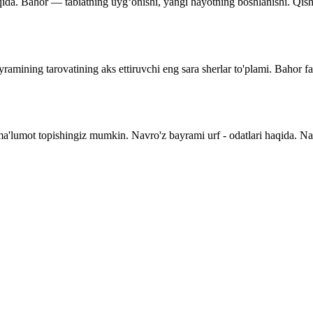
qida. Bahor — tabiatning uyg‘onishi, yangi hayotning boshlanishi. Qishnin
ramining tarovatining aks ettiruvchi eng sara sherlar to'plami. Bahor f
 ma'lumot topishingiz mumkin. Navro'z bayrami urf - odatlari haqida. N