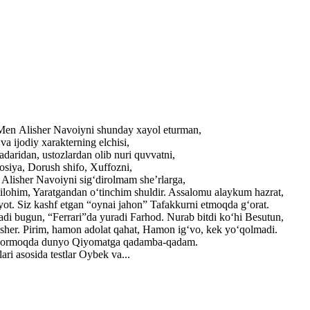
. Men Alisher Navoiyni shunday xayol eturman,
a ijodiy xarakterning elchisi,
adaridan, ustozlardan olib nuri quvvatni,
losiya, Dorush shifo, Xuffozni,
r Alisher Navoiyni sig‘dirolmam she’rlarga,
ilohim, Yaratgandan o‘tinchim shuldir. Assalomu alaykum hazrat,
yot. Siz kashf etgan “oynai jahon” Tafakkurni etmoqda g‘orat.
adi bugun, “Ferrari”da yuradi Farhod. Nurab bitdi ko‘hi Besutun,
lisher. Pirim, hamon adolat qahat, Hamon ig‘vo, kek yo‘qolmadi.
ib bormoqda dunyo Qiyomatga qadamba-qadam.
ri asosida testlar Oybek va...