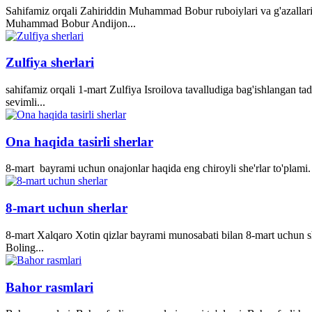
Sahifamiz orqali Zahiriddin Muhammad Bobur ruboiylari va g'azallari
Muhammad Bobur Andijon...
Zulfiya sherlari
sahifamiz orqali 1-mart Zulfiya Isroilova tavalludiga bag'ishlangan ta
sevimli...
Ona haqida tasirli sherlar
8-mart bayrami uchun onajonlar haqida eng chiroyli she'rlar to'plami. 
8-mart uchun sherlar
8-mart Xalqaro Xotin qizlar bayrami munosabati bilan 8-mart uchun she
Boling...
Bahor rasmlari