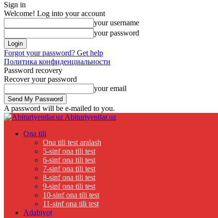
Sign in
Welcome! Log into your account
your username
your password
Forgot your password? Get help
Политика конфиденциальности
Password recovery
Recover your password
your email
A password will be e-mailed to you.
Abituriyentlar.uz
Ona tili
Ona tili test aralash
5-sinf ona tili test
6-sinf ona tili test
7-sinf ona tili test
8-sinf ona tili test
9-sinf ona tili test
10-sinf ona tili test
11-sinf ona tili test
Adabiyot