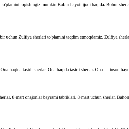
 to'plamini topishingiz mumkin.Bobur hayoti ijodi haqida. Bobur sher
dbir uchun Zulfiya sherlari to'plamini taqdim etmoqdamiz. Zulfiya sherla
Ona haqida tasirli sherlar. Ona haqida tasirli sherlar. Ona — inson hayo
rlar, 8-mart onajonlar bayrami tabriklari. 8-mart uchun sherlar. Bahor