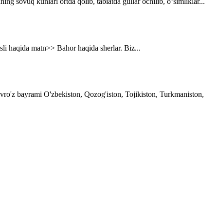
g sovuq kunlari ortda qolib, tabiatda gullar ochilib, o‘simliklar...
asli haqida matn>> Bahor haqida sherlar. Biz...
avro'z bayrami O'zbekiston, Qozog'iston, Tojikiston, Turkmaniston,