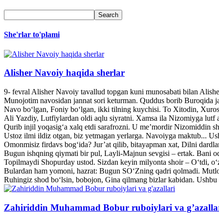
She'rlar to'plami
Alisher Navoiy haqida sherlar
9- fevral Alisher Navoiy tavallud topgan kuni munosabati bilan Alis
Munojotim navosidan jannat sori keturman. Quddus borib Buroqida jann
Navo bo‘lgan, Foniy bo‘lgan, ikki tilning kuychisi. To Xitodin, Xuroso
Ali Yazdiy, Lutfiylardan oldi aqlu siyratni. Xamsa ila Nizomiyga lutf a
Qurib injil yoqasig‘a xalq etdi sarafrozni. U me’mordir Nizomiddin she
Ustoz ilmi ildiz otgan, biz yetmagan yerlarga. Navoiyga maktub... U
Omonmisiz firdavs bog‘ida? Jur’at qilib, bitayapman xat, Dilni dardl
Bugun ishqning qiymati bir pul, Layli-Majnun sevgisi – ertak. Bani o
Topilmaydi Shopurday ustod. Sizdan keyin milyonta shoir – O‘tdi, o‘z
Bulardan ham yomoni, hazrat: Bugun SO‘Zning qadri qolmadi. Mutlo
Ruhingiz shod bo‘lsin, bobojon, Gina qilmang bizlar kabidan. Ushbu 
Zahiriddin Muhammad Bobur ruboiylari va g’azalla