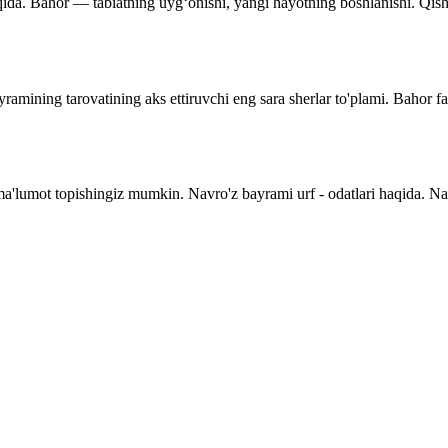
qida. Bahor — tabiatning uyg‘onishi, yangi hayotning boshlanishi. Qishnin
ramining tarovatining aks ettiruvchi eng sara sherlar to'plami. Bahor f
 ma'lumot topishingiz mumkin. Navro'z bayrami urf - odatlari haqida. N