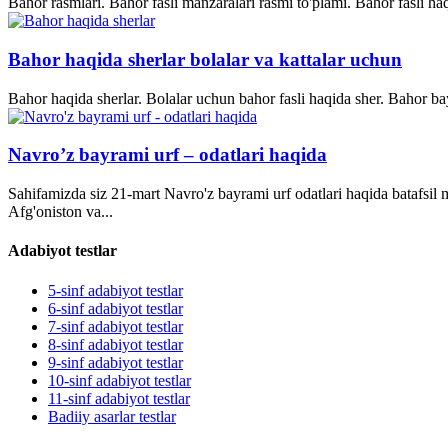
Bahor rasmlari. Bahor fasli manzaralari rasmi to'plami. Bahor fasli ha
Bahor haqida sherlar bolalar va kattalar uchun
Bahor haqida sherlar. Bolalar uchun bahor fasli haqida sher. Bahor bay
Navro’z bayrami urf – odatlari haqida
Sahifamizda siz 21-mart Navro'z bayrami urf odatlari haqida batafsil
Afg'oniston va...
Adabiyot testlar
5-sinf adabiyot testlar
6-sinf adabiyot testlar
7-sinf adabiyot testlar
8-sinf adabiyot testlar
9-sinf adabiyot testlar
10-sinf adabiyot testlar
11-sinf adabiyot testlar
Badiiy asarlar testlar