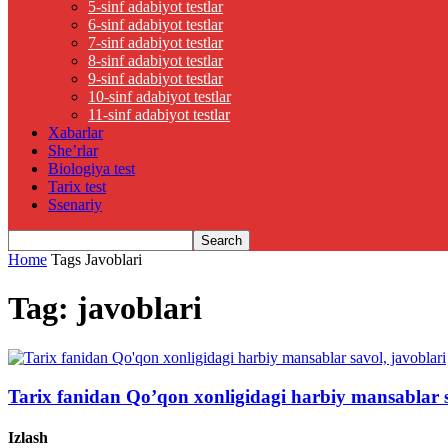
5-sinf adabiyot testlar
6-sinf adabiyot testlar
7-sinf adabiyot testlar
8-sinf adabiyot testlar
9-sinf adabiyot testlar
10-sinf adabiyot testlar
11-sinf adabiyot testlar
Xabarlar
She’rlar
Biologiya test
Tarix test
Ssenariy
Home
Tags
Javoblari
Tag: javoblari
Tarix fanidan Qo’qon xonligidagi harbiy mansablar s
Izlash