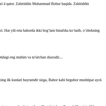
lari 4 qator. Zahiriddin Muhammad Bobur haqida. Zahiriddin
ri. Har yili erta bahorda ikki bogʻlam binafsha koʻtarib, oʻzbekning
tidagi eng muhim va ta'sirchan shaxsdir....
ning ilk kunlari bayramdir sizga, Bahor kabi begubor mushtipar ayol.