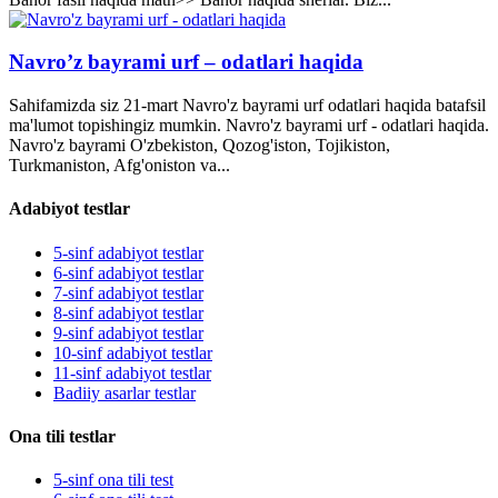
Navro’z bayrami urf – odatlari haqida
Sahifamizda siz 21-mart Navro'z bayrami urf odatlari haqida batafsil
ma'lumot topishingiz mumkin. Navro'z bayrami urf - odatlari haqida.
Navro'z bayrami O'zbekiston, Qozog'iston, Tojikiston,
Turkmaniston, Afg'oniston va...
Adabiyot testlar
5-sinf adabiyot testlar
6-sinf adabiyot testlar
7-sinf adabiyot testlar
8-sinf adabiyot testlar
9-sinf adabiyot testlar
10-sinf adabiyot testlar
11-sinf adabiyot testlar
Badiiy asarlar testlar
Ona tili testlar
5-sinf ona tili test