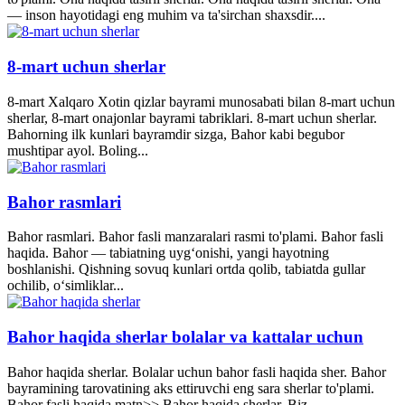
— inson hayotidagi eng muhim va ta'sirchan shaxsdir....
8-mart uchun sherlar
8-mart Xalqaro Xotin qizlar bayrami munosabati bilan 8-mart uchun
sherlar, 8-mart onajonlar bayrami tabriklari. 8-mart uchun sherlar.
Bahorning ilk kunlari bayramdir sizga, Bahor kabi begubor
mushtipar ayol. Boling...
Bahor rasmlari
Bahor rasmlari. Bahor fasli manzaralari rasmi to'plami. Bahor fasli
haqida. Bahor — tabiatning uyg‘onishi, yangi hayotning
boshlanishi. Qishning sovuq kunlari ortda qolib, tabiatda gullar
ochilib, o‘simliklar...
Bahor haqida sherlar bolalar va kattalar uchun
Bahor haqida sherlar. Bolalar uchun bahor fasli haqida sher. Bahor
bayramining tarovatining aks ettiruvchi eng sara sherlar to'plami.
Bahor fasli haqida matn>> Bahor haqida sherlar. Biz...