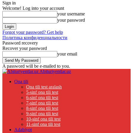
Sign in
Welcome! Log into your account
your username
your password
Forgot your password? Get help
Политика конфиденциальности
Password recovery
Recover your password
your email
A password will be e-mailed to you.
Abituriyentlar.uz
Ona tili
Ona tili test aralash
5-sinf ona tili test
6-sinf ona tili test
7-sinf ona tili test
8-sinf ona tili test
9-sinf ona tili test
10-sinf ona tili test
11-sinf ona tili test
Adabiyot