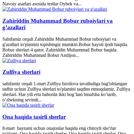
Navoiy asarlari asosida testlar Oybek va...
Zahiriddin Muhammad Bobur ruboiylari va
g’azallari
Sahifamiz orqali Zahiriddin Muhammad Bobur ruboiylari va
g'azallari to'plamini topishingiz mumkin.Bobur hayoti ijodi haqida.
Bobur sherlari 4 qator. Zahiriddin Muhammad Bobur haqida.
Zahiriddin Muhammad Bobur Andijon...
Zulfiya sherlari
sahifamiz orqali 1-mart Zulfiya Isroilova tavalludiga bag'ishlangan
tadbir uchun Zulfiya sherlari to'plamini taqdim etmoqdamiz. Zulfiya
sherlari. Har yili erta bahorda ikki bogʻlam binafsha koʻtarib,
oʻzbekning sevimli...
Ona haqida tasirli sherlar
8-mart bayrami uchun onajonlar haqida eng chiroyli she'rlar
to'plami. Ona haqida tasirli sherlar. Ona haqida tasirli sherlar. Ona