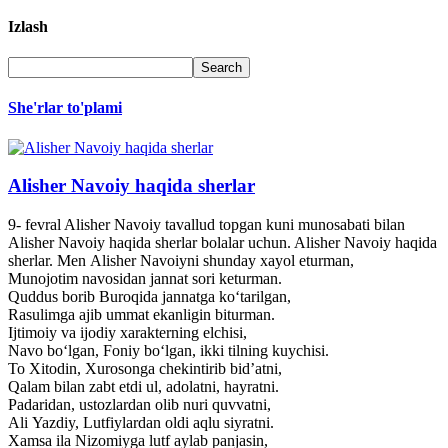
Izlash
She'rlar to'plami
Alisher Navoiy haqida sherlar
9- fevral Alisher Navoiy tavallud topgan kuni munosabati bilan
Alisher Navoiy haqida sherlar bolalar uchun. Alisher Navoiy haqida
sherlar. Men Alisher Navoiyni shunday xayol eturman,
Munojotim navosidan jannat sori keturman.
Quddus borib Buroqida jannatga ko‘tarilgan,
Rasulimga ajib ummat ekanligin biturman.
Ijtimoiy va ijodiy xarakterning elchisi,
Navo bo‘lgan, Foniy bo‘lgan, ikki tilning kuychisi.
To Xitodin, Xurosonga chekintirib bid’atni,
Qalam bilan zabt etdi ul, adolatni, hayratni.
Padaridan, ustozlardan olib nuri quvvatni,
Ali Yazdiy, Lutfiylardan oldi aqlu siyratni.
Xamsa ila Nizomiyga lutf aylab panjasin,