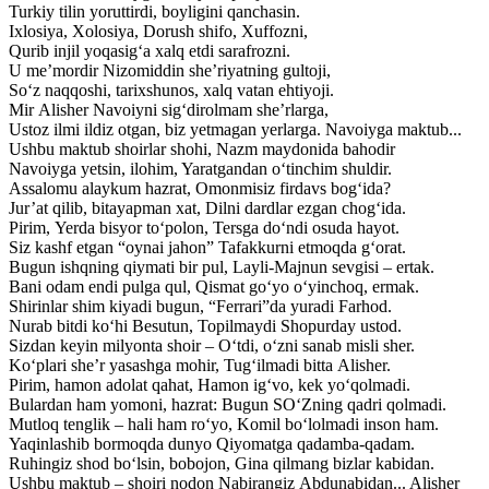
Turkiy tilin yoruttirdi, boyligini qanchasin.
Ixlosiya, Xolosiya, Dorush shifo, Xuffozni,
Qurib injil yoqasig‘a xalq etdi sarafrozni.
U me’mordir Nizomiddin she’riyatning gultoji,
So‘z naqqoshi, tarixshunos, xalq vatan ehtiyoji.
Mir Alisher Navoiyni sig‘dirolmam she’rlarga,
Ustoz ilmi ildiz otgan, biz yetmagan yerlarga. Navoiyga maktub...
Ushbu maktub shoirlar shohi, Nazm maydonida bahodir
Navoiyga yetsin, ilohim, Yaratgandan o‘tinchim shuldir.
Assalomu alaykum hazrat, Omonmisiz firdavs bog‘ida?
Jur’at qilib, bitayapman xat, Dilni dardlar ezgan chog‘ida.
Pirim, Yerda bisyor to‘polon, Tersga do‘ndi osuda hayot.
Siz kashf etgan “oynai jahon” Tafakkurni etmoqda g‘orat.
Bugun ishqning qiymati bir pul, Layli-Majnun sevgisi – ertak.
Bani odam endi pulga qul, Qismat go‘yo o‘yinchoq, ermak.
Shirinlar shim kiyadi bugun, “Ferrari”da yuradi Farhod.
Nurab bitdi ko‘hi Besutun, Topilmaydi Shopurday ustod.
Sizdan keyin milyonta shoir – O‘tdi, o‘zni sanab misli sher.
Ko‘plari she’r yasashga mohir, Tug‘ilmadi bitta Alisher.
Pirim, hamon adolat qahat, Hamon ig‘vo, kek yo‘qolmadi.
Bulardan ham yomoni, hazrat: Bugun SO‘Zning qadri qolmadi.
Mutloq tenglik – hali ham ro‘yo, Komil bo‘lolmadi inson ham.
Yaqinlashib bormoqda dunyo Qiyomatga qadamba-qadam.
Ruhingiz shod bo‘lsin, bobojon, Gina qilmang bizlar kabidan.
Ushbu maktub – shoiri nodon Nabirangiz Abdunabidan... Alisher