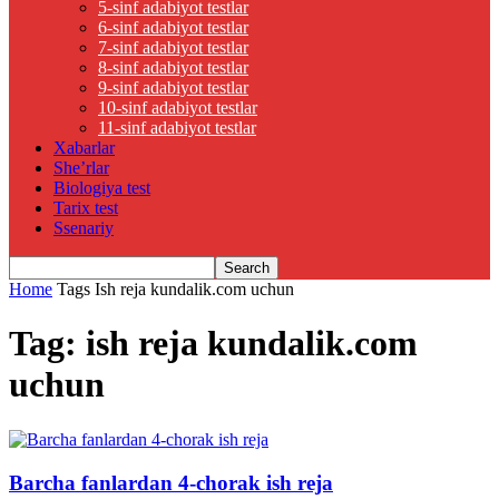
5-sinf adabiyot testlar
6-sinf adabiyot testlar
7-sinf adabiyot testlar
8-sinf adabiyot testlar
9-sinf adabiyot testlar
10-sinf adabiyot testlar
11-sinf adabiyot testlar
Xabarlar
She’rlar
Biologiya test
Tarix test
Ssenariy
Home
Tags
Ish reja kundalik.com uchun
Tag: ish reja kundalik.com
uchun
Barcha fanlardan 4-chorak ish reja