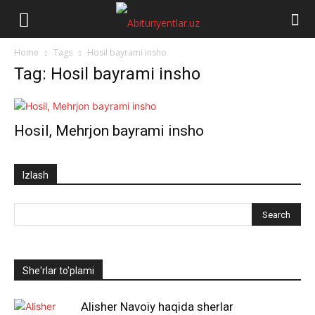
Abituriyentlar.uz
Home
Tags
Hosil bayrami insho
Tag: Hosil bayrami insho
Hosil, Mehrjon bayrami insho
Izlash
She'rlar to'plami
Alisher Navoiy haqida sherlar