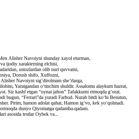
. Men Alisher Navoiyni shunday xayol eturman,
a ijodiy xarakterning elchisi,
adaridan, ustozlardan olib nuri quvvatni,
losiya, Dorush shifo, Xuffozni,
r Alisher Navoiyni sig‘dirolmam she’rlarga,
ilohim, Yaratgandan o‘tinchim shuldir. Assalomu alaykum hazrat,
yot. Siz kashf etgan “oynai jahon” Tafakkurni etmoqda g‘orat.
adi bugun, “Ferrari”da yuradi Farhod. Nurab bitdi ko‘hi Besutun,
lisher. Pirim, hamon adolat qahat, Hamon ig‘vo, kek yo‘qolmadi.
ib bormoqda dunyo Qiyomatga qadamba-qadam.
ri asosida testlar Oybek va...