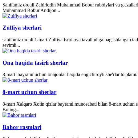
Sahifamiz orqali Zahiriddin Muhammad Bobur ruboiylari va g'azallari
Muhammad Bobur Andijon...
Zulfiya sherlari
sahifamiz orqali 1-mart Zulfiya Isroilova tavalludiga bag'ishlangan ta
sevimli...
Ona haqida tasirli sherlar
8-mart bayrami uchun onajonlar haqida eng chiroyli she'rlar to'plami. 
8-mart uchun sherlar
8-mart Xalqaro Xotin qizlar bayrami munosabati bilan 8-mart uchun she
Boling...
Bahor rasmlari