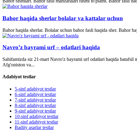
Bahor rasmlari. Bahor fasli manzaralari rasmi to'plami. Bahor fasli ha
Bahor haqida sherlar bolalar va kattalar uchun
Bahor haqida sherlar. Bolalar uchun bahor fasli haqida sher. Bahor bay
Navro’z bayrami urf – odatlari haqida
Sahifamizda siz 21-mart Navro'z bayrami urf odatlari haqida batafsil
Afg'oniston va...
Adabiyot testlar
5-sinf adabiyot testlar
6-sinf adabiyot testlar
7-sinf adabiyot testlar
8-sinf adabiyot testlar
9-sinf adabiyot testlar
10-sinf adabiyot testlar
11-sinf adabiyot testlar
Badiiy asarlar testlar