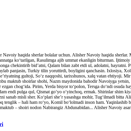
her Navoiy haqida sherlar bolalar uchun. Alisher Navoiy haqida sherlar
atga ko‘tarilgan, Rasulimga ajib ummat ekanligin biturman. Ijtimoiy v
nga chekintirib bid’atni, Qalam bilan zabt etdi ul, adolatni, hayratni. P
ylab panjasin, Turkiy tilin yoruttirdi, boyligini qanchasin. Ixlosiya, Xo
’riyatning gultoji, So‘z naqqoshi, tarixshunos, xalq vatan ehtiyoji. Mi
shbu maktub shoirlar shohi, Nazm maydonida bahodir Navoiyga yetsin, 
ar ezgan chog‘ida. Pirim, Yerda bisyor to‘polon, Tersga do‘ndi osuda ha
dam endi pulga qul, Qismat go‘yo o‘yinchoq, ermak. Shirinlar shim kiy
ni sanab misli sher. Ko‘plari she’r yasashga mohir, Tug‘ilmadi bitta A
q tenglik – hali ham ro‘yo, Komil bo‘lolmadi inson ham. Yaqinlash
maktub – shoiri nodon Nabirangiz Abdunabidan... Alisher Navoiy asarla
ri