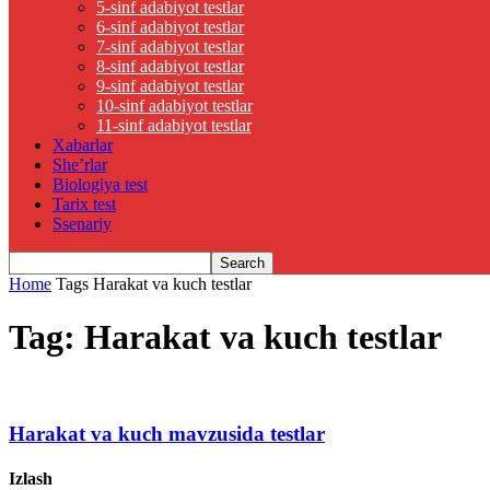
5-sinf adabiyot testlar
6-sinf adabiyot testlar
7-sinf adabiyot testlar
8-sinf adabiyot testlar
9-sinf adabiyot testlar
10-sinf adabiyot testlar
11-sinf adabiyot testlar
Xabarlar
She’rlar
Biologiya test
Tarix test
Ssenariy
Home
Tags
Harakat va kuch testlar
Tag: Harakat va kuch testlar
Harakat va kuch mavzusida testlar
Izlash