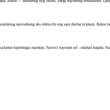
qida. Bahor — tabiatning uyg‘onishi, yangi hayotning boshlanishi. Qishnin
ramining tarovatining aks ettiruvchi eng sara sherlar to'plami. Bahor f
 ma'lumot topishingiz mumkin. Navro'z bayrami urf - odatlari haqida. N