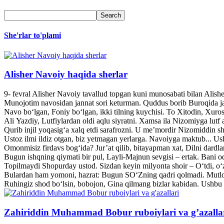
She'rlar to'plami
Alisher Navoiy haqida sherlar
9- fevral Alisher Navoiy tavallud topgan kuni munosabati bilan Alis
Munojotim navosidan jannat sori keturman. Quddus borib Buroqida jann
Navo bo‘lgan, Foniy bo‘lgan, ikki tilning kuychisi. To Xitodin, Xuroso
Ali Yazdiy, Lutfiylardan oldi aqlu siyratni. Xamsa ila Nizomiyga lutf a
Qurib injil yoqasig‘a xalq etdi sarafrozni. U me’mordir Nizomiddin she
Ustoz ilmi ildiz otgan, biz yetmagan yerlarga. Navoiyga maktub... U
Omonmisiz firdavs bog‘ida? Jur’at qilib, bitayapman xat, Dilni dardl
Bugun ishqning qiymati bir pul, Layli-Majnun sevgisi – ertak. Bani o
Topilmaydi Shopurday ustod. Sizdan keyin milyonta shoir – O‘tdi, o‘z
Bulardan ham yomoni, hazrat: Bugun SO‘Zning qadri qolmadi. Mutlo
Ruhingiz shod bo‘lsin, bobojon, Gina qilmang bizlar kabidan. Ushbu 
Zahiriddin Muhammad Bobur ruboiylari va g’azalla