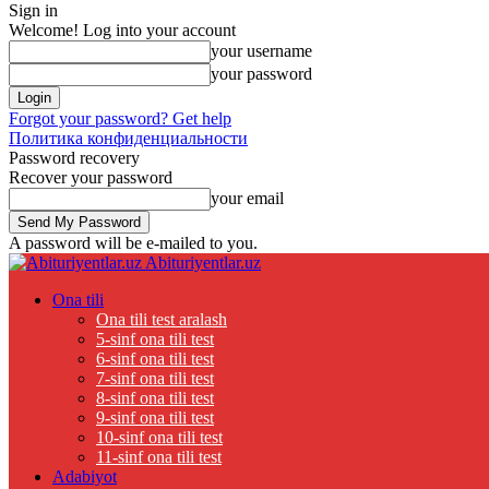
Sign in
Welcome! Log into your account
your username
your password
Forgot your password? Get help
Политика конфиденциальности
Password recovery
Recover your password
your email
A password will be e-mailed to you.
Abituriyentlar.uz
Ona tili
Ona tili test aralash
5-sinf ona tili test
6-sinf ona tili test
7-sinf ona tili test
8-sinf ona tili test
9-sinf ona tili test
10-sinf ona tili test
11-sinf ona tili test
Adabiyot