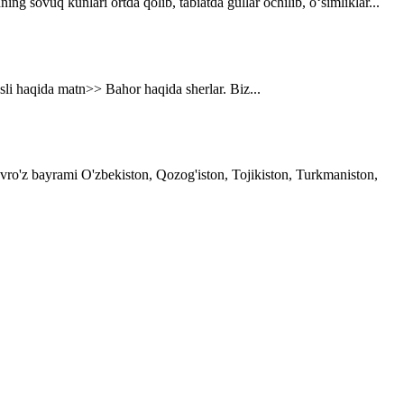
g sovuq kunlari ortda qolib, tabiatda gullar ochilib, o‘simliklar...
asli haqida matn>> Bahor haqida sherlar. Biz...
avro'z bayrami O'zbekiston, Qozog'iston, Tojikiston, Turkmaniston,