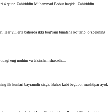
lari 4 qator. Zahiriddin Muhammad Bobur haqida. Zahiriddin
ri. Har yili erta bahorda ikki bogʻlam binafsha koʻtarib, oʻzbekning
tidagi eng muhim va ta'sirchan shaxsdir....
ning ilk kunlari bayramdir sizga, Bahor kabi begubor mushtipar ayol.