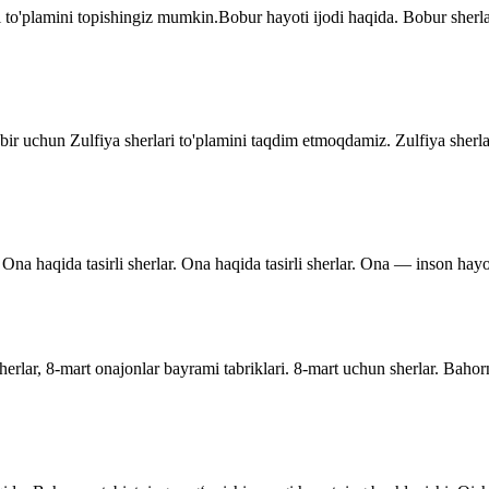
 to'plamini topishingiz mumkin.Bobur hayoti ijodi haqida. Bobur sher
dbir uchun Zulfiya sherlari to'plamini taqdim etmoqdamiz. Zulfiya sherla
Ona haqida tasirli sherlar. Ona haqida tasirli sherlar. Ona — inson hayo
rlar, 8-mart onajonlar bayrami tabriklari. 8-mart uchun sherlar. Bahor