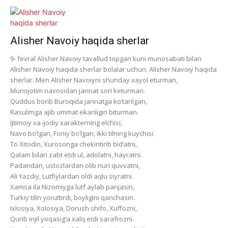
Alisher Navoiy haqida sherlar
9- fevral Alisher Navoiy tavallud topgan kuni munosabati bilan
Alisher Navoiy haqida sherlar bolalar uchun. Alisher Navoiy haqida
sherlar. Men Alisher Navoiyni shunday xayol eturman,
Munojotim navosidan jannat sori keturman.
Quddus borib Buroqida jannatga ko‘tarilgan,
Rasulimga ajib ummat ekanligin biturman.
Ijtimoiy va ijodiy xarakterning elchisi,
Navo bo‘lgan, Foniy bo‘lgan, ikki tilning kuychisi.
To Xitodin, Xurosonga chekintirib bid’atni,
Qalam bilan zabt etdi ul, adolatni, hayratni.
Padaridan, ustozlardan olib nuri quvvatni,
Ali Yazdiy, Lutfiylardan oldi aqlu siyratni.
Xamsa ila Nizomiyga lutf aylab panjasin,
Turkiy tilin yoruttirdi, boyligini qanchasin.
Ixlosiya, Xolosiya, Dorush shifo, Xuffozni,
Qurib injil yoqasig‘a xalq etdi sarafrozni.