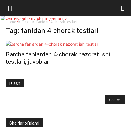
Abituriyentlar.uz
Home
Tags
Fanidan 4-chorak testlari
Tag: fanidan 4-chorak testlari
Barcha fanlardan 4-chorak nazorat ishi
testlari, javoblari
Izlash
She'rlar to'plami