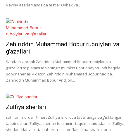
Navoiy asarlari asosida testlar Oybek va...
Zahiriddin Muhammad Bobur ruboiylari va
g’azallari
Sahifamiz orqali Zahiriddin Muhammad Bobur ruboiylari va
g'azallari to'plamini topishingiz mumkin.Bobur hayoti ijodi haqida.
Bobur sherlari 4 qator. Zahiriddin Muhammad Bobur haqida.
Zahiriddin Muhammad Bobur Andijon...
Zulfiya sherlari
sahifamiz orqali 1-mart Zulfiya Isroilova tavalludiga bag'ishlangan
tadbir uchun Zulfiya sherlari to'plamini taqdim etmoqdamiz. Zulfiya
sherlari. Har yili erta bahorda ikki bogʻlam binafsha koʻtarib,