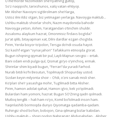
U me’mordir Nizomiddin she’riyatning gultoji,
So‘z naqqoshi, tarixshunos, xalq vatan ehtiyoji.
Mir Alisher Navoiyni sig‘dirolmam she’rlarga,
Ustoz ilmi ildiz otgan, biz yetmagan yerlarga. Navoiyga maktub...
Ushbu maktub shoirlar shohi, Nazm maydonida bahodir
Navoiyga yetsin, ilohim, Yaratgandan o‘tinchim shuldir.
Assalomu alaykum hazrat, Omonmisiz firdavs bog‘ida?
Jur’at qilib, bitayapman xat, Dilni dardlar ezgan chog‘ida.
Pirim, Yerda bisyor to‘polon, Tersga do‘ndi osuda hayot.
Siz kashf etgan “oynai jahon” Tafakkurni etmoqda g‘orat.
Bugun ishqning qiymati bir pul, Layli-Majnun sevgisi – ertak.
Bani odam endi pulga qul, Qismat go‘yo o‘yinchoq, ermak.
Shirinlar shim kiyadi bugun, “Ferrari”da yuradi Farhod.
Nurab bitdi ko‘hi Besutun, Topilmaydi Shopurday ustod.
Sizdan keyin milyonta shoir – O‘tdi, o‘zni sanab misli sher.
Ko‘plari she’r yasashga mohir, Tug‘ilmadi bitta Alisher.
Pirim, hamon adolat qahat, Hamon ig‘vo, kek yo‘qolmadi.
Bulardan ham yomoni, hazrat: Bugun SO‘Zning qadri qolmadi.
Mutloq tenglik – hali ham ro‘yo, Komil bo‘lolmadi inson ham.
Yaqinlashib bormoqda dunyo Qiyomatga qadamba-qadam.
Ruhingiz shod bo‘lsin, bobojon, Gina qilmang bizlar kabidan.
Ushbu maktub – shoiri nodon Nabirangiz Abdunabidan... Alisher