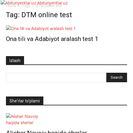
Abituriyentlar.uz
Home
Tags
DTM online test
Tag: DTM online test
Ona tili va Adabiyot aralash test 1
Izlash
She'rlar to'plami