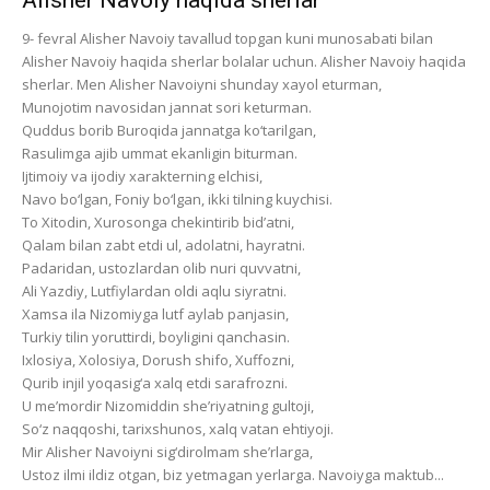
Alisher Navoiy haqida sherlar
9- fevral Alisher Navoiy tavallud topgan kuni munosabati bilan
Alisher Navoiy haqida sherlar bolalar uchun. Alisher Navoiy haqida
sherlar. Men Alisher Navoiyni shunday xayol eturman,
Munojotim navosidan jannat sori keturman.
Quddus borib Buroqida jannatga ko‘tarilgan,
Rasulimga ajib ummat ekanligin biturman.
Ijtimoiy va ijodiy xarakterning elchisi,
Navo bo‘lgan, Foniy bo‘lgan, ikki tilning kuychisi.
To Xitodin, Xurosonga chekintirib bid’atni,
Qalam bilan zabt etdi ul, adolatni, hayratni.
Padaridan, ustozlardan olib nuri quvvatni,
Ali Yazdiy, Lutfiylardan oldi aqlu siyratni.
Xamsa ila Nizomiyga lutf aylab panjasin,
Turkiy tilin yoruttirdi, boyligini qanchasin.
Ixlosiya, Xolosiya, Dorush shifo, Xuffozni,
Qurib injil yoqasig‘a xalq etdi sarafrozni.
U me’mordir Nizomiddin she’riyatning gultoji,
So‘z naqqoshi, tarixshunos, xalq vatan ehtiyoji.
Mir Alisher Navoiyni sig‘dirolmam she’rlarga,
Ustoz ilmi ildiz otgan, biz yetmagan yerlarga. Navoiyga maktub...