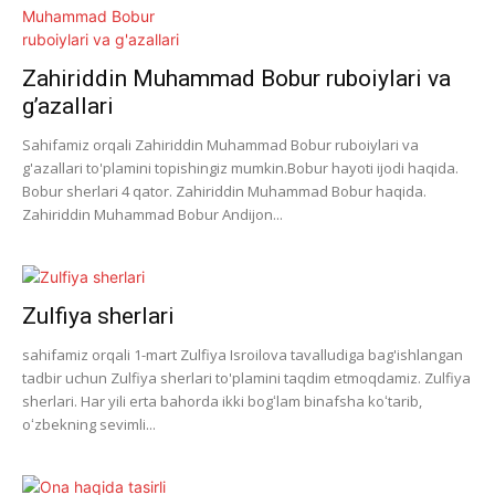
Zahiriddin Muhammad Bobur ruboiylari va
g’azallari
Sahifamiz orqali Zahiriddin Muhammad Bobur ruboiylari va
g'azallari to'plamini topishingiz mumkin.Bobur hayoti ijodi haqida.
Bobur sherlari 4 qator. Zahiriddin Muhammad Bobur haqida.
Zahiriddin Muhammad Bobur Andijon...
Zulfiya sherlari
sahifamiz orqali 1-mart Zulfiya Isroilova tavalludiga bag'ishlangan
tadbir uchun Zulfiya sherlari to'plamini taqdim etmoqdamiz. Zulfiya
sherlari. Har yili erta bahorda ikki bogʻlam binafsha koʻtarib,
oʻzbekning sevimli...