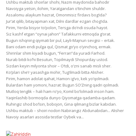
Ushbu maktub shoirlar shohi, Nazm maydonida bahodir
Navoiyga yetsin, ilohim, Yaratgandan o‘tinchim shuldir.
Assalomu alaykum hazrat, Omonmisiz firdavs bog‘ida?
Jur’at qilib, bitayapman xat, Dilni dardlar ezgan chog‘ida.
Pirim, Yerda bisyor to‘polon, Tersga do‘ndi osuda hayot.
Siz kashf etgan “oynai jahon” Tafakkurni etmoqda g‘orat.
Bugun ishqning qiymati bir pul, Layli-Majnun sevgisi – ertak.
Bani odam endi pulga qul, Qismat go‘yo o‘yinchoq, ermak.
Shirinlar shim kiyadi bugun, “Ferrari”da yuradi Farhod.
Nurab bitdi ko‘hi Besutun, Topilmaydi Shopurday ustod.
Sizdan keyin milyonta shoir – O‘tdi, o‘zni sanab misli sher.
Ko‘plari she’r yasashga mohir, Tug‘ilmadi bitta Alisher.
Pirim, hamon adolat qahat, Hamon ig‘vo, kek yo‘qolmadi.
Bulardan ham yomoni, hazrat: Bugun SO‘Zning qadri qolmadi.
Mutloq tenglik – hali ham ro‘yo, Komil bo‘lolmadi inson ham.
Yaqinlashib bormoqda dunyo Qiyomatga qadamba-qadam.
Ruhingiz shod bo‘lsin, bobojon, Gina qilmang bizlar kabidan.
Ushbu maktub – shoiri nodon Nabirangiz Abdunabidan... Alisher
Navoiy asarlari asosida testlar Oybek va...