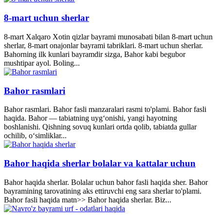
8-mart uchun sherlar
8-mart Xalqaro Xotin qizlar bayrami munosabati bilan 8-mart uchun
sherlar, 8-mart onajonlar bayrami tabriklari. 8-mart uchun sherlar.
Bahorning ilk kunlari bayramdir sizga, Bahor kabi begubor
mushtipar ayol. Boling...
Bahor rasmlari
Bahor rasmlari. Bahor fasli manzaralari rasmi to'plami. Bahor fasli
haqida. Bahor — tabiatning uyg‘onishi, yangi hayotning
boshlanishi. Qishning sovuq kunlari ortda qolib, tabiatda gullar
ochilib, o‘simliklar...
Bahor haqida sherlar bolalar va kattalar uchun
Bahor haqida sherlar. Bolalar uchun bahor fasli haqida sher. Bahor
bayramining tarovatining aks ettiruvchi eng sara sherlar to'plami.
Bahor fasli haqida matn>> Bahor haqida sherlar. Biz...