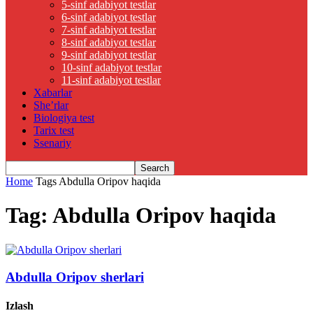
5-sinf adabiyot testlar
6-sinf adabiyot testlar
7-sinf adabiyot testlar
8-sinf adabiyot testlar
9-sinf adabiyot testlar
10-sinf adabiyot testlar
11-sinf adabiyot testlar
Xabarlar
She’rlar
Biologiya test
Tarix test
Ssenariy
Home
Tags
Abdulla Oripov haqida
Tag: Abdulla Oripov haqida
Abdulla Oripov sherlari
Izlash