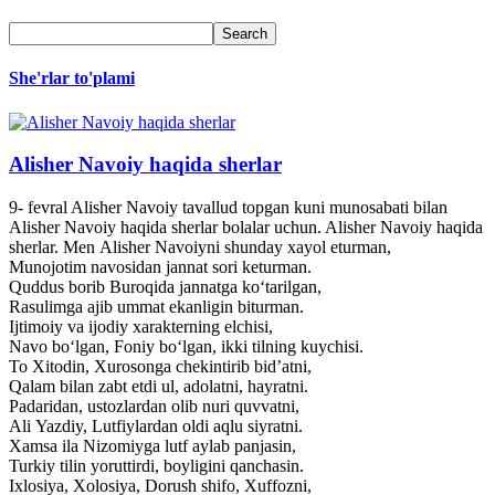
She'rlar to'plami
Alisher Navoiy haqida sherlar
9- fevral Alisher Navoiy tavallud topgan kuni munosabati bilan
Alisher Navoiy haqida sherlar bolalar uchun. Alisher Navoiy haqida
sherlar. Men Alisher Navoiyni shunday xayol eturman,
Munojotim navosidan jannat sori keturman.
Quddus borib Buroqida jannatga ko‘tarilgan,
Rasulimga ajib ummat ekanligin biturman.
Ijtimoiy va ijodiy xarakterning elchisi,
Navo bo‘lgan, Foniy bo‘lgan, ikki tilning kuychisi.
To Xitodin, Xurosonga chekintirib bid’atni,
Qalam bilan zabt etdi ul, adolatni, hayratni.
Padaridan, ustozlardan olib nuri quvvatni,
Ali Yazdiy, Lutfiylardan oldi aqlu siyratni.
Xamsa ila Nizomiyga lutf aylab panjasin,
Turkiy tilin yoruttirdi, boyligini qanchasin.
Ixlosiya, Xolosiya, Dorush shifo, Xuffozni,