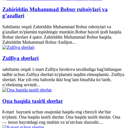
Zahiriddin Muhammad Bobur ruboiylari va
g’azallari
Sahifamiz orqali Zahiriddin Muhammad Bobur ruboiylari va
g'azallari to'plamini topishingiz mumkin.Bobur hayoti ijodi haqida.
Bobur sherlari 4 qator. Zahiriddin Muhammad Bobur haqida.
Zahiriddin Muhammad Bobur Andijon...
Zulfiya sherlari
sahifamiz orqali 1-mart Zulfiya Isroilova tavalludiga bag'ishlangan
tadbir uchun Zulfiya sherlari to'plamini taqdim etmoqdamiz. Zulfiya
sherlari. Har yili erta bahorda ikki bogʻlam binafsha koʻtarib,
oʻzbekning sevimli...
Ona haqida tasirli sherlar
8-mart bayrami uchun onajonlar haqida eng chiroyli she'rlar
to'plami. Ona haqida tasirli sherlar. Ona haqida tasirli sherlar. Ona
— inson hayotidagi eng muhim va ta'sirchan shaxsdir....