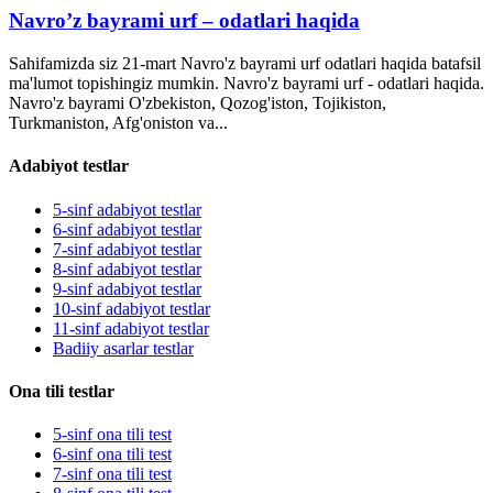
Navro’z bayrami urf – odatlari haqida
Sahifamizda siz 21-mart Navro'z bayrami urf odatlari haqida batafsil
ma'lumot topishingiz mumkin. Navro'z bayrami urf - odatlari haqida.
Navro'z bayrami O'zbekiston, Qozog'iston, Tojikiston,
Turkmaniston, Afg'oniston va...
Adabiyot testlar
5-sinf adabiyot testlar
6-sinf adabiyot testlar
7-sinf adabiyot testlar
8-sinf adabiyot testlar
9-sinf adabiyot testlar
10-sinf adabiyot testlar
11-sinf adabiyot testlar
Badiiy asarlar testlar
Ona tili testlar
5-sinf ona tili test
6-sinf ona tili test
7-sinf ona tili test