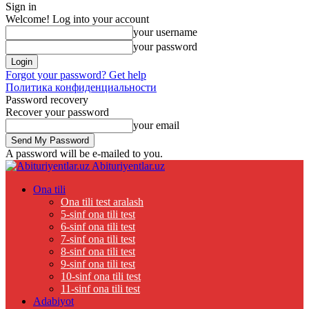
Sign in
Welcome! Log into your account
your username
your password
Forgot your password? Get help
Политика конфиденциальности
Password recovery
Recover your password
your email
A password will be e-mailed to you.
Abituriyentlar.uz
Ona tili
Ona tili test aralash
5-sinf ona tili test
6-sinf ona tili test
7-sinf ona tili test
8-sinf ona tili test
9-sinf ona tili test
10-sinf ona tili test
11-sinf ona tili test
Adabiyot