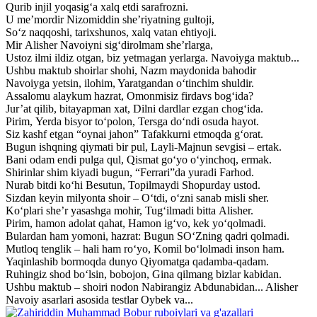
Qurib injil yoqasig‘a xalq etdi sarafrozni.
U me’mordir Nizomiddin she’riyatning gultoji,
So‘z naqqoshi, tarixshunos, xalq vatan ehtiyoji.
Mir Alisher Navoiyni sig‘dirolmam she’rlarga,
Ustoz ilmi ildiz otgan, biz yetmagan yerlarga. Navoiyga maktub...
Ushbu maktub shoirlar shohi, Nazm maydonida bahodir
Navoiyga yetsin, ilohim, Yaratgandan o‘tinchim shuldir.
Assalomu alaykum hazrat, Omonmisiz firdavs bog‘ida?
Jur’at qilib, bitayapman xat, Dilni dardlar ezgan chog‘ida.
Pirim, Yerda bisyor to‘polon, Tersga do‘ndi osuda hayot.
Siz kashf etgan “oynai jahon” Tafakkurni etmoqda g‘orat.
Bugun ishqning qiymati bir pul, Layli-Majnun sevgisi – ertak.
Bani odam endi pulga qul, Qismat go‘yo o‘yinchoq, ermak.
Shirinlar shim kiyadi bugun, “Ferrari”da yuradi Farhod.
Nurab bitdi ko‘hi Besutun, Topilmaydi Shopurday ustod.
Sizdan keyin milyonta shoir – O‘tdi, o‘zni sanab misli sher.
Ko‘plari she’r yasashga mohir, Tug‘ilmadi bitta Alisher.
Pirim, hamon adolat qahat, Hamon ig‘vo, kek yo‘qolmadi.
Bulardan ham yomoni, hazrat: Bugun SO‘Zning qadri qolmadi.
Mutloq tenglik – hali ham ro‘yo, Komil bo‘lolmadi inson ham.
Yaqinlashib bormoqda dunyo Qiyomatga qadamba-qadam.
Ruhingiz shod bo‘lsin, bobojon, Gina qilmang bizlar kabidan.
Ushbu maktub – shoiri nodon Nabirangiz Abdunabidan... Alisher
Navoiy asarlari asosida testlar Oybek va...