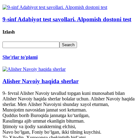
9-sinf Adabiyot test savollari. Alpomish dostoni test
Izlash
She'rlar to'plami
Alisher Navoiy haqida sherlar
9- fevral Alisher Navoiy tavallud topgan kuni munosabati bilan
Alisher Navoiy haqida sherlar bolalar uchun. Alisher Navoiy haqida
sherlar. Men Alisher Navoiyni shunday xayol eturman,
Munojotim navosidan jannat sori keturman.
Quddus borib Buroqida jannatga ko‘tarilgan,
Rasulimga ajib ummat ekanligin biturman.
Ijtimoiy va ijodiy xarakterning elchisi,
Navo bo‘lgan, Foniy bo‘lgan, ikki tilning kuychisi.
To Xitodin, Xurosonga chekintirib bid’atni,