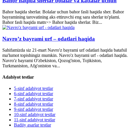
Bahor haqida sherlar bolalar va kattalar uchun
Bahor haqida sherlar. Bolalar uchun bahor fasli haqida sher. Bahor
bayramining tarovatining aks ettiruvchi eng sara sherlar to'plami.
Bahor fasli haqida matn>> Bahor haqida sherlar. Biz...
Navro’z bayrami urf – odatlari haqida
Sahifamizda siz 21-mart Navro'z bayrami urf odatlari haqida batafsil
ma'lumot topishingiz mumkin. Navro'z bayrami urf - odatlari haqida.
Navro'z bayrami O'zbekiston, Qozog'iston, Tojikiston,
Turkmaniston, Afg'oniston va...
Adabiyot testlar
5-sinf adabiyot testlar
6-sinf adabiyot testlar
7-sinf adabiyot testlar
8-sinf adabiyot testlar
9-sinf adabiyot testlar
10-sinf adabiyot testlar
11-sinf adabiyot testlar
Badiiy asarlar testlar