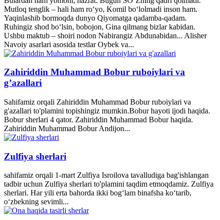
Bulardan ham yomoni, hazrat: Bugun SO‘Zning qadri qolmadi.
Mutloq tenglik – hali ham ro‘yo, Komil bo‘lolmadi inson ham.
Yaqinlashib bormoqda dunyo Qiyomatga qadamba-qadam.
Ruhingiz shod bo‘lsin, bobojon, Gina qilmang bizlar kabidan.
Ushbu maktub – shoiri nodon Nabirangiz Abdunabidan... Alisher
Navoiy asarlari asosida testlar Oybek va...
Zahiriddin Muhammad Bobur ruboiylari va
g’azallari
Sahifamiz orqali Zahiriddin Muhammad Bobur ruboiylari va
g'azallari to'plamini topishingiz mumkin.Bobur hayoti ijodi haqida.
Bobur sherlari 4 qator. Zahiriddin Muhammad Bobur haqida.
Zahiriddin Muhammad Bobur Andijon...
Zulfiya sherlari
sahifamiz orqali 1-mart Zulfiya Isroilova tavalludiga bag'ishlangan
tadbir uchun Zulfiya sherlari to'plamini taqdim etmoqdamiz. Zulfiya
sherlari. Har yili erta bahorda ikki bogʻlam binafsha koʻtarib,
oʻzbekning sevimli...