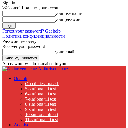
Sign in
Welcome! Log into your account
your username
your password
Forgot your password? Get help
Политика конфиденциальности
Password recovery
Recover your password
your email
A password will be e-mailed to you.
Abituriyentlar.uz
Ona tili
Ona tili test aralash
5-sinf ona tili test
6-sinf ona tili test
7-sinf ona tili test
8-sinf ona tili test
9-sinf ona tili test
10-sinf ona tili test
11-sinf ona tili test
Adabiyot