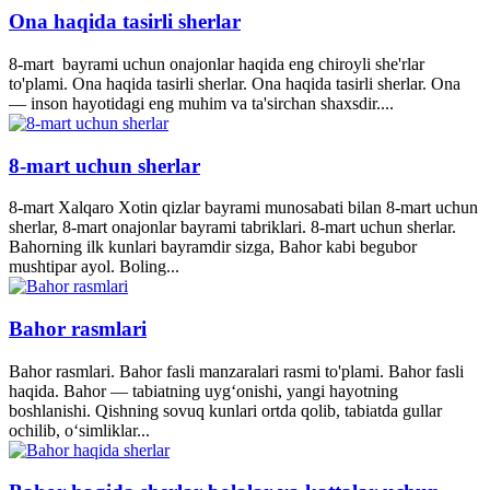
Ona haqida tasirli sherlar
8-mart bayrami uchun onajonlar haqida eng chiroyli she'rlar
to'plami. Ona haqida tasirli sherlar. Ona haqida tasirli sherlar. Ona
— inson hayotidagi eng muhim va ta'sirchan shaxsdir....
8-mart uchun sherlar
8-mart Xalqaro Xotin qizlar bayrami munosabati bilan 8-mart uchun
sherlar, 8-mart onajonlar bayrami tabriklari. 8-mart uchun sherlar.
Bahorning ilk kunlari bayramdir sizga, Bahor kabi begubor
mushtipar ayol. Boling...
Bahor rasmlari
Bahor rasmlari. Bahor fasli manzaralari rasmi to'plami. Bahor fasli
haqida. Bahor — tabiatning uyg‘onishi, yangi hayotning
boshlanishi. Qishning sovuq kunlari ortda qolib, tabiatda gullar
ochilib, o‘simliklar...