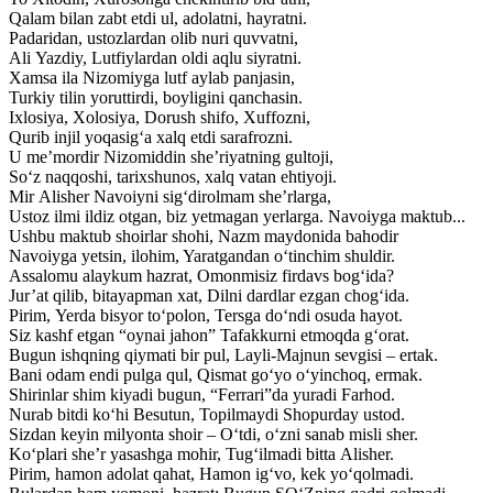
Qalam bilan zabt etdi ul, adolatni, hayratni.
Padaridan, ustozlardan olib nuri quvvatni,
Ali Yazdiy, Lutfiylardan oldi aqlu siyratni.
Xamsa ila Nizomiyga lutf aylab panjasin,
Turkiy tilin yoruttirdi, boyligini qanchasin.
Ixlosiya, Xolosiya, Dorush shifo, Xuffozni,
Qurib injil yoqasig‘a xalq etdi sarafrozni.
U me’mordir Nizomiddin she’riyatning gultoji,
So‘z naqqoshi, tarixshunos, xalq vatan ehtiyoji.
Mir Alisher Navoiyni sig‘dirolmam she’rlarga,
Ustoz ilmi ildiz otgan, biz yetmagan yerlarga. Navoiyga maktub...
Ushbu maktub shoirlar shohi, Nazm maydonida bahodir
Navoiyga yetsin, ilohim, Yaratgandan o‘tinchim shuldir.
Assalomu alaykum hazrat, Omonmisiz firdavs bog‘ida?
Jur’at qilib, bitayapman xat, Dilni dardlar ezgan chog‘ida.
Pirim, Yerda bisyor to‘polon, Tersga do‘ndi osuda hayot.
Siz kashf etgan “oynai jahon” Tafakkurni etmoqda g‘orat.
Bugun ishqning qiymati bir pul, Layli-Majnun sevgisi – ertak.
Bani odam endi pulga qul, Qismat go‘yo o‘yinchoq, ermak.
Shirinlar shim kiyadi bugun, “Ferrari”da yuradi Farhod.
Nurab bitdi ko‘hi Besutun, Topilmaydi Shopurday ustod.
Sizdan keyin milyonta shoir – O‘tdi, o‘zni sanab misli sher.
Ko‘plari she’r yasashga mohir, Tug‘ilmadi bitta Alisher.
Pirim, hamon adolat qahat, Hamon ig‘vo, kek yo‘qolmadi.