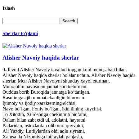
Izlash
She'rlar to'plami
Alisher Navoiy haqida sherlar
9- fevral Alisher Navoiy tavallud topgan kuni munosabati bilan
Alisher Navoiy haqida sherlar bolalar uchun. Alisher Navoiy haqida
sherlar. Men Alisher Navoiyni shunday xayol eturman,
Munojotim navosidan jannat sori keturman.
Quddus borib Buroqida jannatga ko‘tarilgan,
Rasulimga ajib ummat ekanligin biturman.
Ijtimoiy va ijodiy xarakterning elchisi,
Navo bo‘lgan, Foniy bo‘lgan, ikki tilning kuychisi.
To Xitodin, Xurosonga chekintirib bid’atni,
Qalam bilan zabt etdi ul, adolatni, hayratni.
Padaridan, ustozlardan olib nuri quvvatni,
Ali Yazdiy, Lutfiylardan oldi aqlu siyratni.
Xamsa ila Nizomiyga lutf aylab panjasin,