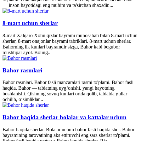
— inson hayotidagi eng muhim va ta'sirchan shaxsdir....
8-mart uchun sherlar
8-mart Xalqaro Xotin qizlar bayrami munosabati bilan 8-mart uchun
sherlar, 8-mart onajonlar bayrami tabriklari. 8-mart uchun sherlar.
Bahorning ilk kunlari bayramdir sizga, Bahor kabi begubor
mushtipar ayol. Boling...
Bahor rasmlari
Bahor rasmlari. Bahor fasli manzaralari rasmi to'plami. Bahor fasli
haqida. Bahor — tabiatning uyg‘onishi, yangi hayotning
boshlanishi. Qishning sovuq kunlari ortda qolib, tabiatda gullar
ochilib, o‘simliklar...
Bahor haqida sherlar bolalar va kattalar uchun
Bahor haqida sherlar. Bolalar uchun bahor fasli haqida sher. Bahor
bayramining tarovatining aks ettiruvchi eng sara sherlar to'plami.
Bahor fasli haqida matn>> Bahor haqida sherlar. Biz...