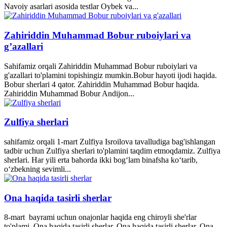
Navoiy asarlari asosida testlar Oybek va...
Zahiriddin Muhammad Bobur ruboiylari va
g’azallari
Sahifamiz orqali Zahiriddin Muhammad Bobur ruboiylari va
g'azallari to'plamini topishingiz mumkin.Bobur hayoti ijodi haqida.
Bobur sherlari 4 qator. Zahiriddin Muhammad Bobur haqida.
Zahiriddin Muhammad Bobur Andijon...
Zulfiya sherlari
sahifamiz orqali 1-mart Zulfiya Isroilova tavalludiga bag'ishlangan
tadbir uchun Zulfiya sherlari to'plamini taqdim etmoqdamiz. Zulfiya
sherlari. Har yili erta bahorda ikki bogʻlam binafsha koʻtarib,
oʻzbekning sevimli...
Ona haqida tasirli sherlar
8-mart bayrami uchun onajonlar haqida eng chiroyli she'rlar
to'plami. Ona haqida tasirli sherlar. Ona haqida tasirli sherlar. Ona