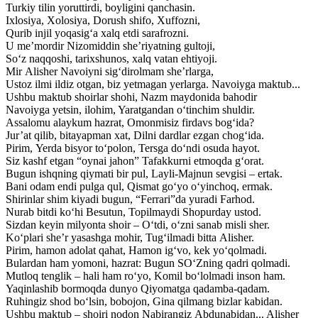
Turkiy tilin yoruttirdi, boyligini qanchasin.
Ixlosiya, Xolosiya, Dorush shifo, Xuffozni,
Qurib injil yoqasig‘a xalq etdi sarafrozni.
U me’mordir Nizomiddin she’riyatning gultoji,
So‘z naqqoshi, tarixshunos, xalq vatan ehtiyoji.
Mir Alisher Navoiyni sig‘dirolmam she’rlarga,
Ustoz ilmi ildiz otgan, biz yetmagan yerlarga. Navoiyga maktub...
Ushbu maktub shoirlar shohi, Nazm maydonida bahodir
Navoiyga yetsin, ilohim, Yaratgandan o‘tinchim shuldir.
Assalomu alaykum hazrat, Omonmisiz firdavs bog‘ida?
Jur’at qilib, bitayapman xat, Dilni dardlar ezgan chog‘ida.
Pirim, Yerda bisyor to‘polon, Tersga do‘ndi osuda hayot.
Siz kashf etgan “oynai jahon” Tafakkurni etmoqda g‘orat.
Bugun ishqning qiymati bir pul, Layli-Majnun sevgisi – ertak.
Bani odam endi pulga qul, Qismat go‘yo o‘yinchoq, ermak.
Shirinlar shim kiyadi bugun, “Ferrari”da yuradi Farhod.
Nurab bitdi ko‘hi Besutun, Topilmaydi Shopurday ustod.
Sizdan keyin milyonta shoir – O‘tdi, o‘zni sanab misli sher.
Ko‘plari she’r yasashga mohir, Tug‘ilmadi bitta Alisher.
Pirim, hamon adolat qahat, Hamon ig‘vo, kek yo‘qolmadi.
Bulardan ham yomoni, hazrat: Bugun SO‘Zning qadri qolmadi.
Mutloq tenglik – hali ham ro‘yo, Komil bo‘lolmadi inson ham.
Yaqinlashib bormoqda dunyo Qiyomatga qadamba-qadam.
Ruhingiz shod bo‘lsin, bobojon, Gina qilmang bizlar kabidan.
Ushbu maktub – shoiri nodon Nabirangiz Abdunabidan... Alisher