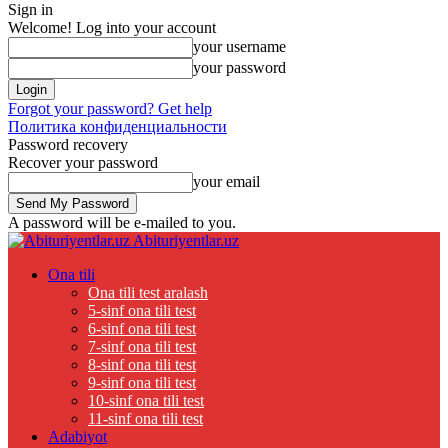
Sign in
Welcome! Log into your account
your username
your password
Forgot your password? Get help
Политика конфиденциальности
Password recovery
Recover your password
your email
A password will be e-mailed to you.
Abituriyentlar.uz
Ona tili
Ona tili test aralash
5-sinf ona tili test
6-sinf ona tili test
7-sinf ona tili test
8-sinf ona tili test
9-sinf ona tili test
10-sinf ona tili test
11-sinf ona tili test
Adabiyot