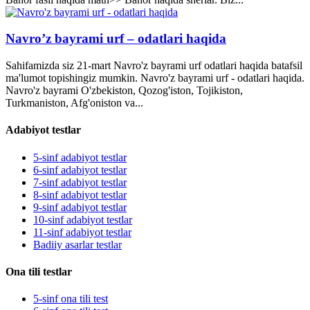
Navro’z bayrami urf – odatlari haqida
Sahifamizda siz 21-mart Navro'z bayrami urf odatlari haqida batafsil
ma'lumot topishingiz mumkin. Navro'z bayrami urf - odatlari haqida.
Navro'z bayrami O'zbekiston, Qozog'iston, Tojikiston,
Turkmaniston, Afg'oniston va...
Adabiyot testlar
5-sinf adabiyot testlar
6-sinf adabiyot testlar
7-sinf adabiyot testlar
8-sinf adabiyot testlar
9-sinf adabiyot testlar
10-sinf adabiyot testlar
11-sinf adabiyot testlar
Badiiy asarlar testlar
Ona tili testlar
5-sinf ona tili test