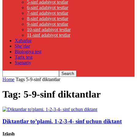
5-sinf adabiyot testlar
6-sinf adabiyot testlar
7-sinf adabiyot testlar
8-sinf adabiyot testlar
9-sinf adabiyot testlar
10-sinf adabiyot testlar
11-sinf adabiyot testlar
Xabarlar
She’rlar
Biologiya test
Tarix test
Ssenariy
Home
Tags
5-9-sinf diktantlar
Tag: 5-9-sinf diktantlar
Diktantlar to’plami. 1-2-3-4- sinf uchun diktant
Izlash