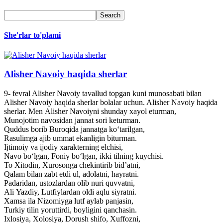
She'rlar to'plami
Alisher Navoiy haqida sherlar
9- fevral Alisher Navoiy tavallud topgan kuni munosabati bilan
Alisher Navoiy haqida sherlar bolalar uchun. Alisher Navoiy haqida
sherlar. Men Alisher Navoiyni shunday xayol eturman,
Munojotim navosidan jannat sori keturman.
Quddus borib Buroqida jannatga ko‘tarilgan,
Rasulimga ajib ummat ekanligin biturman.
Ijtimoiy va ijodiy xarakterning elchisi,
Navo bo‘lgan, Foniy bo‘lgan, ikki tilning kuychisi.
To Xitodin, Xurosonga chekintirib bid’atni,
Qalam bilan zabt etdi ul, adolatni, hayratni.
Padaridan, ustozlardan olib nuri quvvatni,
Ali Yazdiy, Lutfiylardan oldi aqlu siyratni.
Xamsa ila Nizomiyga lutf aylab panjasin,
Turkiy tilin yoruttirdi, boyligini qanchasin.
Ixlosiya, Xolosiya, Dorush shifo, Xuffozni,