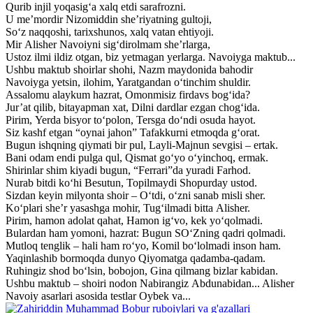
Qurib injil yoqasig‘a xalq etdi sarafrozni.
U me’mordir Nizomiddin she’riyatning gultoji,
So‘z naqqoshi, tarixshunos, xalq vatan ehtiyoji.
Mir Alisher Navoiyni sig‘dirolmam she’rlarga,
Ustoz ilmi ildiz otgan, biz yetmagan yerlarga. Navoiyga maktub...
Ushbu maktub shoirlar shohi, Nazm maydonida bahodir
Navoiyga yetsin, ilohim, Yaratgandan o‘tinchim shuldir.
Assalomu alaykum hazrat, Omonmisiz firdavs bog‘ida?
Jur’at qilib, bitayapman xat, Dilni dardlar ezgan chog‘ida.
Pirim, Yerda bisyor to‘polon, Tersga do‘ndi osuda hayot.
Siz kashf etgan “oynai jahon” Tafakkurni etmoqda g‘orat.
Bugun ishqning qiymati bir pul, Layli-Majnun sevgisi – ertak.
Bani odam endi pulga qul, Qismat go‘yo o‘yinchoq, ermak.
Shirinlar shim kiyadi bugun, “Ferrari”da yuradi Farhod.
Nurab bitdi ko‘hi Besutun, Topilmaydi Shopurday ustod.
Sizdan keyin milyonta shoir – O‘tdi, o‘zni sanab misli sher.
Ko‘plari she’r yasashga mohir, Tug‘ilmadi bitta Alisher.
Pirim, hamon adolat qahat, Hamon ig‘vo, kek yo‘qolmadi.
Bulardan ham yomoni, hazrat: Bugun SO‘Zning qadri qolmadi.
Mutloq tenglik – hali ham ro‘yo, Komil bo‘lolmadi inson ham.
Yaqinlashib bormoqda dunyo Qiyomatga qadamba-qadam.
Ruhingiz shod bo‘lsin, bobojon, Gina qilmang bizlar kabidan.
Ushbu maktub – shoiri nodon Nabirangiz Abdunabidan... Alisher
Navoiy asarlari asosida testlar Oybek va...