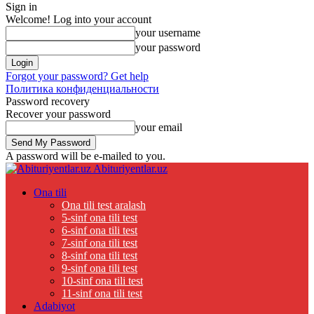
Sign in
Welcome! Log into your account
your username
your password
Forgot your password? Get help
Политика конфиденциальности
Password recovery
Recover your password
your email
A password will be e-mailed to you.
Abituriyentlar.uz
Ona tili
Ona tili test aralash
5-sinf ona tili test
6-sinf ona tili test
7-sinf ona tili test
8-sinf ona tili test
9-sinf ona tili test
10-sinf ona tili test
11-sinf ona tili test
Adabiyot