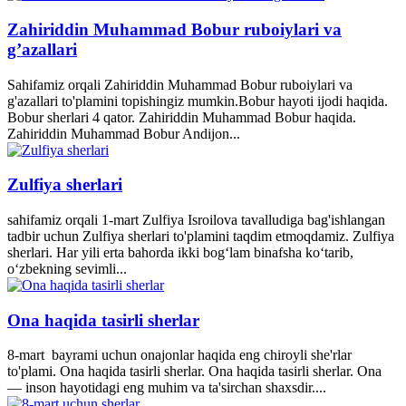
Zahiriddin Muhammad Bobur ruboiylari va
g’azallari
Sahifamiz orqali Zahiriddin Muhammad Bobur ruboiylari va
g'azallari to'plamini topishingiz mumkin.Bobur hayoti ijodi haqida.
Bobur sherlari 4 qator. Zahiriddin Muhammad Bobur haqida.
Zahiriddin Muhammad Bobur Andijon...
Zulfiya sherlari
sahifamiz orqali 1-mart Zulfiya Isroilova tavalludiga bag'ishlangan
tadbir uchun Zulfiya sherlari to'plamini taqdim etmoqdamiz. Zulfiya
sherlari. Har yili erta bahorda ikki bogʻlam binafsha koʻtarib,
oʻzbekning sevimli...
Ona haqida tasirli sherlar
8-mart bayrami uchun onajonlar haqida eng chiroyli she'rlar
to'plami. Ona haqida tasirli sherlar. Ona haqida tasirli sherlar. Ona
— inson hayotidagi eng muhim va ta'sirchan shaxsdir....