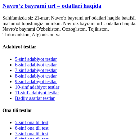
Navro’z bayrami urf – odatlari haqida
Sahifamizda siz 21-mart Navro'z bayrami urf odatlari haqida batafsil
ma'lumot topishingiz mumkin. Navro'z bayrami urf - odatlari haqida.
Navro'z bayrami O'zbekiston, Qozog'iston, Tojikiston,
Turkmaniston, Afg'oniston va...
Adabiyot testlar
5-sinf adabiyot testlar
6-sinf adabiyot testlar
7-sinf adabiyot testlar
8-sinf adabiyot testlar
9-sinf adabiyot testlar
10-sinf adabiyot testlar
11-sinf adabiyot testlar
Badiiy asarlar testlar
Ona tili testlar
5-sinf ona tili test
6-sinf ona tili test
7-sinf ona tili test