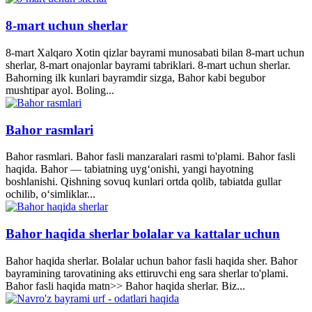
8-mart uchun sherlar
8-mart Xalqaro Xotin qizlar bayrami munosabati bilan 8-mart uchun
sherlar, 8-mart onajonlar bayrami tabriklari. 8-mart uchun sherlar.
Bahorning ilk kunlari bayramdir sizga, Bahor kabi begubor
mushtipar ayol. Boling...
Bahor rasmlari
Bahor rasmlari. Bahor fasli manzaralari rasmi to'plami. Bahor fasli
haqida. Bahor — tabiatning uyg‘onishi, yangi hayotning
boshlanishi. Qishning sovuq kunlari ortda qolib, tabiatda gullar
ochilib, o‘simliklar...
Bahor haqida sherlar bolalar va kattalar uchun
Bahor haqida sherlar. Bolalar uchun bahor fasli haqida sher. Bahor
bayramining tarovatining aks ettiruvchi eng sara sherlar to'plami.
Bahor fasli haqida matn>> Bahor haqida sherlar. Biz...