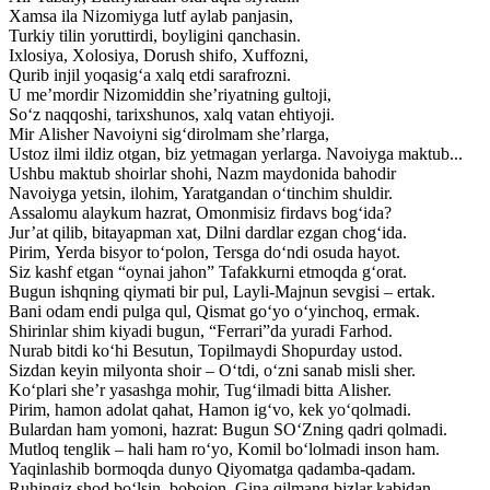
Xamsa ila Nizomiyga lutf aylab panjasin,
Turkiy tilin yoruttirdi, boyligini qanchasin.
Ixlosiya, Xolosiya, Dorush shifo, Xuffozni,
Qurib injil yoqasig‘a xalq etdi sarafrozni.
U me’mordir Nizomiddin she’riyatning gultoji,
So‘z naqqoshi, tarixshunos, xalq vatan ehtiyoji.
Mir Alisher Navoiyni sig‘dirolmam she’rlarga,
Ustoz ilmi ildiz otgan, biz yetmagan yerlarga. Navoiyga maktub...
Ushbu maktub shoirlar shohi, Nazm maydonida bahodir
Navoiyga yetsin, ilohim, Yaratgandan o‘tinchim shuldir.
Assalomu alaykum hazrat, Omonmisiz firdavs bog‘ida?
Jur’at qilib, bitayapman xat, Dilni dardlar ezgan chog‘ida.
Pirim, Yerda bisyor to‘polon, Tersga do‘ndi osuda hayot.
Siz kashf etgan “oynai jahon” Tafakkurni etmoqda g‘orat.
Bugun ishqning qiymati bir pul, Layli-Majnun sevgisi – ertak.
Bani odam endi pulga qul, Qismat go‘yo o‘yinchoq, ermak.
Shirinlar shim kiyadi bugun, “Ferrari”da yuradi Farhod.
Nurab bitdi ko‘hi Besutun, Topilmaydi Shopurday ustod.
Sizdan keyin milyonta shoir – O‘tdi, o‘zni sanab misli sher.
Ko‘plari she’r yasashga mohir, Tug‘ilmadi bitta Alisher.
Pirim, hamon adolat qahat, Hamon ig‘vo, kek yo‘qolmadi.
Bulardan ham yomoni, hazrat: Bugun SO‘Zning qadri qolmadi.
Mutloq tenglik – hali ham ro‘yo, Komil bo‘lolmadi inson ham.
Yaqinlashib bormoqda dunyo Qiyomatga qadamba-qadam.
Ruhingiz shod bo‘lsin, bobojon, Gina qilmang bizlar kabidan.