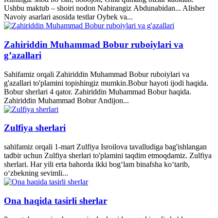
Ushbu maktub – shoiri nodon Nabirangiz Abdunabidan... Alisher
Navoiy asarlari asosida testlar Oybek va...
Zahiriddin Muhammad Bobur ruboiylari va
g’azallari
Sahifamiz orqali Zahiriddin Muhammad Bobur ruboiylari va
g'azallari to'plamini topishingiz mumkin.Bobur hayoti ijodi haqida.
Bobur sherlari 4 qator. Zahiriddin Muhammad Bobur haqida.
Zahiriddin Muhammad Bobur Andijon...
Zulfiya sherlari
sahifamiz orqali 1-mart Zulfiya Isroilova tavalludiga bag'ishlangan
tadbir uchun Zulfiya sherlari to'plamini taqdim etmoqdamiz. Zulfiya
sherlari. Har yili erta bahorda ikki bogʻlam binafsha koʻtarib,
oʻzbekning sevimli...
Ona haqida tasirli sherlar