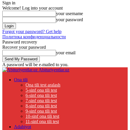
Sign in
Welcome! Log into your account
your username
your password
Forgot your password? Get help
Политика конфиденциальности
Password recovery
Recover your password
your email
A password will be e-mailed to you.
Abituriyentlar.uz
Ona tili
Ona tili test aralash
5-sinf ona tili test
6-sinf ona tili test
7-sinf ona tili test
8-sinf ona tili test
9-sinf ona tili test
10-sinf ona tili test
11-sinf ona tili test
Adabiyot