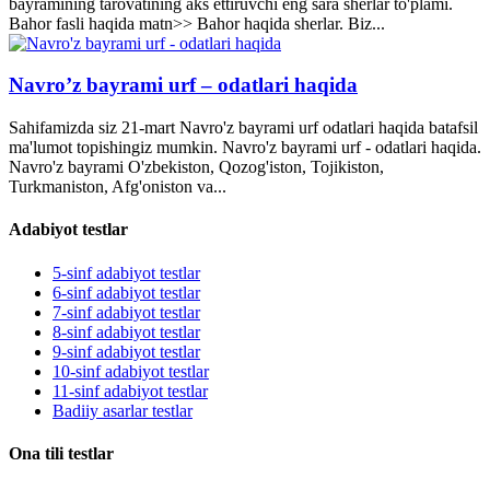
bayramining tarovatining aks ettiruvchi eng sara sherlar to'plami.
Bahor fasli haqida matn>> Bahor haqida sherlar. Biz...
Navro’z bayrami urf – odatlari haqida
Sahifamizda siz 21-mart Navro'z bayrami urf odatlari haqida batafsil
ma'lumot topishingiz mumkin. Navro'z bayrami urf - odatlari haqida.
Navro'z bayrami O'zbekiston, Qozog'iston, Tojikiston,
Turkmaniston, Afg'oniston va...
Adabiyot testlar
5-sinf adabiyot testlar
6-sinf adabiyot testlar
7-sinf adabiyot testlar
8-sinf adabiyot testlar
9-sinf adabiyot testlar
10-sinf adabiyot testlar
11-sinf adabiyot testlar
Badiiy asarlar testlar
Ona tili testlar