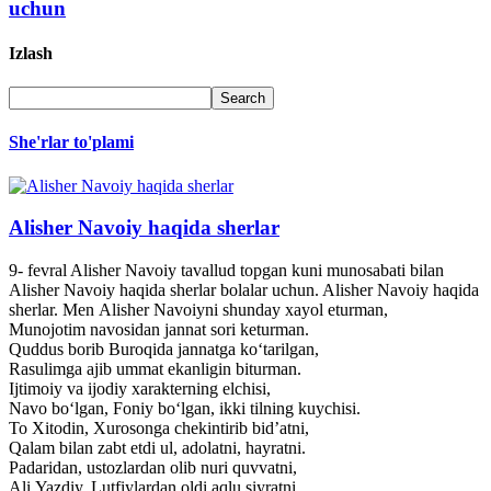
uchun
Izlash
She'rlar to'plami
Alisher Navoiy haqida sherlar
9- fevral Alisher Navoiy tavallud topgan kuni munosabati bilan
Alisher Navoiy haqida sherlar bolalar uchun. Alisher Navoiy haqida
sherlar. Men Alisher Navoiyni shunday xayol eturman,
Munojotim navosidan jannat sori keturman.
Quddus borib Buroqida jannatga ko‘tarilgan,
Rasulimga ajib ummat ekanligin biturman.
Ijtimoiy va ijodiy xarakterning elchisi,
Navo bo‘lgan, Foniy bo‘lgan, ikki tilning kuychisi.
To Xitodin, Xurosonga chekintirib bid’atni,
Qalam bilan zabt etdi ul, adolatni, hayratni.
Padaridan, ustozlardan olib nuri quvvatni,
Ali Yazdiy, Lutfiylardan oldi aqlu siyratni.