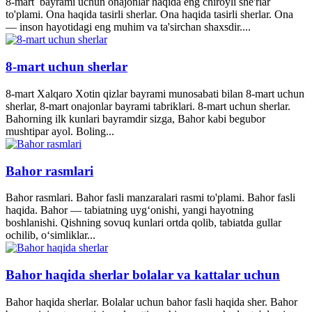
8-mart bayrami uchun onajonlar haqida eng chiroyli she'rlar
to'plami. Ona haqida tasirli sherlar. Ona haqida tasirli sherlar. Ona
— inson hayotidagi eng muhim va ta'sirchan shaxsdir....
8-mart uchun sherlar
8-mart Xalqaro Xotin qizlar bayrami munosabati bilan 8-mart uchun
sherlar, 8-mart onajonlar bayrami tabriklari. 8-mart uchun sherlar.
Bahorning ilk kunlari bayramdir sizga, Bahor kabi begubor
mushtipar ayol. Boling...
Bahor rasmlari
Bahor rasmlari. Bahor fasli manzaralari rasmi to'plami. Bahor fasli
haqida. Bahor — tabiatning uyg‘onishi, yangi hayotning
boshlanishi. Qishning sovuq kunlari ortda qolib, tabiatda gullar
ochilib, o‘simliklar...
Bahor haqida sherlar bolalar va kattalar uchun
Bahor haqida sherlar. Bolalar uchun bahor fasli haqida sher. Bahor