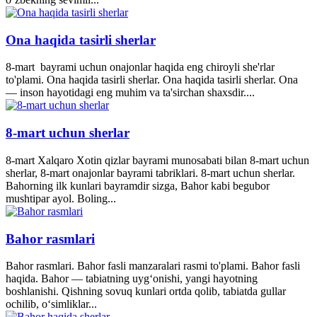
Ona haqida tasirli sherlar
8-mart bayrami uchun onajonlar haqida eng chiroyli she'rlar
to'plami. Ona haqida tasirli sherlar. Ona haqida tasirli sherlar. Ona
— inson hayotidagi eng muhim va ta'sirchan shaxsdir....
8-mart uchun sherlar
8-mart Xalqaro Xotin qizlar bayrami munosabati bilan 8-mart uchun
sherlar, 8-mart onajonlar bayrami tabriklari. 8-mart uchun sherlar.
Bahorning ilk kunlari bayramdir sizga, Bahor kabi begubor
mushtipar ayol. Boling...
Bahor rasmlari
Bahor rasmlari. Bahor fasli manzaralari rasmi to'plami. Bahor fasli
haqida. Bahor — tabiatning uyg‘onishi, yangi hayotning
boshlanishi. Qishning sovuq kunlari ortda qolib, tabiatda gullar
ochilib, o‘simliklar...