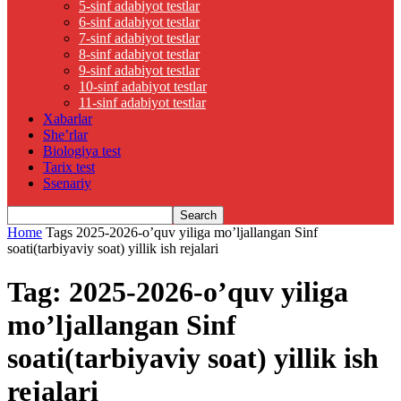
5-sinf adabiyot testlar
6-sinf adabiyot testlar
7-sinf adabiyot testlar
8-sinf adabiyot testlar
9-sinf adabiyot testlar
10-sinf adabiyot testlar
11-sinf adabiyot testlar
Xabarlar
She’rlar
Biologiya test
Tarix test
Ssenariy
Home
Tags
2025-2026-o’quv yiliga mo’ljallangan Sinf
soati(tarbiyaviy soat) yillik ish rejalari
Tag: 2025-2026-o’quv yiliga
mo’ljallangan Sinf
soati(tarbiyaviy soat) yillik ish
rejalari