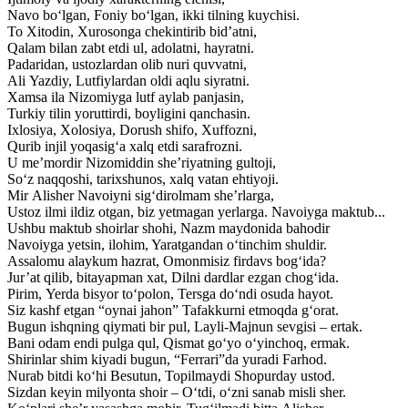
Navo bo‘lgan, Foniy bo‘lgan, ikki tilning kuychisi.
To Xitodin, Xurosonga chekintirib bid’atni,
Qalam bilan zabt etdi ul, adolatni, hayratni.
Padaridan, ustozlardan olib nuri quvvatni,
Ali Yazdiy, Lutfiylardan oldi aqlu siyratni.
Xamsa ila Nizomiyga lutf aylab panjasin,
Turkiy tilin yoruttirdi, boyligini qanchasin.
Ixlosiya, Xolosiya, Dorush shifo, Xuffozni,
Qurib injil yoqasig‘a xalq etdi sarafrozni.
U me’mordir Nizomiddin she’riyatning gultoji,
So‘z naqqoshi, tarixshunos, xalq vatan ehtiyoji.
Mir Alisher Navoiyni sig‘dirolmam she’rlarga,
Ustoz ilmi ildiz otgan, biz yetmagan yerlarga. Navoiyga maktub...
Ushbu maktub shoirlar shohi, Nazm maydonida bahodir
Navoiyga yetsin, ilohim, Yaratgandan o‘tinchim shuldir.
Assalomu alaykum hazrat, Omonmisiz firdavs bog‘ida?
Jur’at qilib, bitayapman xat, Dilni dardlar ezgan chog‘ida.
Pirim, Yerda bisyor to‘polon, Tersga do‘ndi osuda hayot.
Siz kashf etgan “oynai jahon” Tafakkurni etmoqda g‘orat.
Bugun ishqning qiymati bir pul, Layli-Majnun sevgisi – ertak.
Bani odam endi pulga qul, Qismat go‘yo o‘yinchoq, ermak.
Shirinlar shim kiyadi bugun, “Ferrari”da yuradi Farhod.
Nurab bitdi ko‘hi Besutun, Topilmaydi Shopurday ustod.
Sizdan keyin milyonta shoir – O‘tdi, o‘zni sanab misli sher.