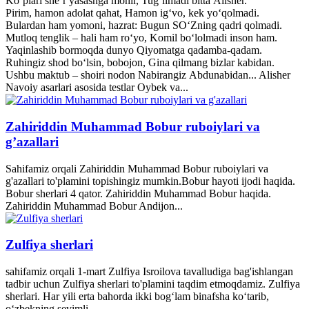
Ko‘plari she’r yasashga mohir, Tug‘ilmadi bitta Alisher.
Pirim, hamon adolat qahat, Hamon ig‘vo, kek yo‘qolmadi.
Bulardan ham yomoni, hazrat: Bugun SO‘Zning qadri qolmadi.
Mutloq tenglik – hali ham ro‘yo, Komil bo‘lolmadi inson ham.
Yaqinlashib bormoqda dunyo Qiyomatga qadamba-qadam.
Ruhingiz shod bo‘lsin, bobojon, Gina qilmang bizlar kabidan.
Ushbu maktub – shoiri nodon Nabirangiz Abdunabidan... Alisher
Navoiy asarlari asosida testlar Oybek va...
Zahiriddin Muhammad Bobur ruboiylari va
g’azallari
Sahifamiz orqali Zahiriddin Muhammad Bobur ruboiylari va
g'azallari to'plamini topishingiz mumkin.Bobur hayoti ijodi haqida.
Bobur sherlari 4 qator. Zahiriddin Muhammad Bobur haqida.
Zahiriddin Muhammad Bobur Andijon...
Zulfiya sherlari
sahifamiz orqali 1-mart Zulfiya Isroilova tavalludiga bag'ishlangan
tadbir uchun Zulfiya sherlari to'plamini taqdim etmoqdamiz. Zulfiya
sherlari. Har yili erta bahorda ikki bogʻlam binafsha koʻtarib,
oʻzbekning sevimli...