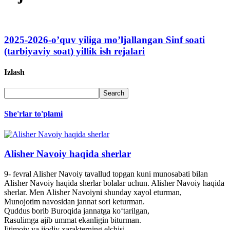
2025-2026-o’quv yiliga mo’ljallangan Sinf soati
(tarbiyaviy soat) yillik ish rejalari
Izlash
She'rlar to'plami
Alisher Navoiy haqida sherlar
9- fevral Alisher Navoiy tavallud topgan kuni munosabati bilan
Alisher Navoiy haqida sherlar bolalar uchun. Alisher Navoiy haqida
sherlar. Men Alisher Navoiyni shunday xayol eturman,
Munojotim navosidan jannat sori keturman.
Quddus borib Buroqida jannatga ko‘tarilgan,
Rasulimga ajib ummat ekanligin biturman.
Ijtimoiy va ijodiy xarakterning elchisi,