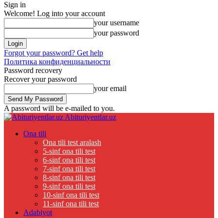
Sign in
Welcome! Log into your account
your username
your password
Forgot your password? Get help
Политика конфиденциальности
Password recovery
Recover your password
your email
A password will be e-mailed to you.
Abituriyentlar.uz
Ona tili
Ona tili test aralash
5-sinf ona tili test
6-sinf ona tili test
7-sinf ona tili test
8-sinf ona tili test
9-sinf ona tili test
10-sinf ona tili test
11-sinf ona tili test
Adabiyot