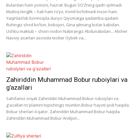
Bulardan ham yomoni, hazrat: Bugun SO‘Zning qadri qolmadi.
Mutloq tenglik – hali ham ro‘yo, Komil bo‘lolmadi inson ham.
Yaqinlashib bormoqda dunyo Qiyomatga qadamba-qadam.
Ruhingiz shod bo‘lsin, bobojon, Gina qilmang bizlar kabidan.
Ushbu maktub – shoiri nodon Nabirangiz Abdunabidan... Alisher
Navoiy asarlari asosida testlar Oybek va...
Zahiriddin Muhammad Bobur ruboiylari va
g’azallari
Sahifamiz orqali Zahiriddin Muhammad Bobur ruboiylari va
g'azallari to'plamini topishingiz mumkin.Bobur hayoti ijodi haqida.
Bobur sherlari 4 qator. Zahiriddin Muhammad Bobur haqida.
Zahiriddin Muhammad Bobur Andijon...