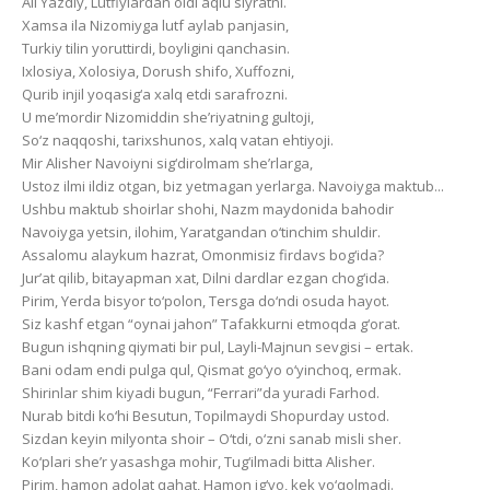
Ali Yazdiy, Lutfiylardan oldi aqlu siyratni.
Xamsa ila Nizomiyga lutf aylab panjasin,
Turkiy tilin yoruttirdi, boyligini qanchasin.
Ixlosiya, Xolosiya, Dorush shifo, Xuffozni,
Qurib injil yoqasig‘a xalq etdi sarafrozni.
U me’mordir Nizomiddin she’riyatning gultoji,
So‘z naqqoshi, tarixshunos, xalq vatan ehtiyoji.
Mir Alisher Navoiyni sig‘dirolmam she’rlarga,
Ustoz ilmi ildiz otgan, biz yetmagan yerlarga. Navoiyga maktub...
Ushbu maktub shoirlar shohi, Nazm maydonida bahodir
Navoiyga yetsin, ilohim, Yaratgandan o‘tinchim shuldir.
Assalomu alaykum hazrat, Omonmisiz firdavs bog‘ida?
Jur’at qilib, bitayapman xat, Dilni dardlar ezgan chog‘ida.
Pirim, Yerda bisyor to‘polon, Tersga do‘ndi osuda hayot.
Siz kashf etgan “oynai jahon” Tafakkurni etmoqda g‘orat.
Bugun ishqning qiymati bir pul, Layli-Majnun sevgisi – ertak.
Bani odam endi pulga qul, Qismat go‘yo o‘yinchoq, ermak.
Shirinlar shim kiyadi bugun, “Ferrari”da yuradi Farhod.
Nurab bitdi ko‘hi Besutun, Topilmaydi Shopurday ustod.
Sizdan keyin milyonta shoir – O‘tdi, o‘zni sanab misli sher.
Ko‘plari she’r yasashga mohir, Tug‘ilmadi bitta Alisher.
Pirim, hamon adolat qahat, Hamon ig‘vo, kek yo‘qolmadi.