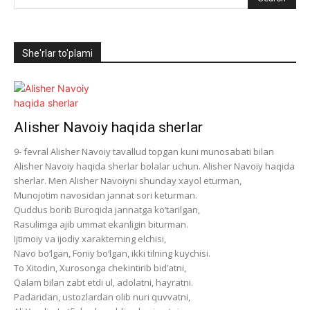
She'rlar to'plami
Alisher Navoiy haqida sherlar
9- fevral Alisher Navoiy tavallud topgan kuni munosabati bilan
Alisher Navoiy haqida sherlar bolalar uchun. Alisher Navoiy haqida
sherlar. Men Alisher Navoiyni shunday xayol eturman,
Munojotim navosidan jannat sori keturman.
Quddus borib Buroqida jannatga ko‘tarilgan,
Rasulimga ajib ummat ekanligin biturman.
Ijtimoiy va ijodiy xarakterning elchisi,
Navo bo‘lgan, Foniy bo‘lgan, ikki tilning kuychisi.
To Xitodin, Xurosonga chekintirib bid’atni,
Qalam bilan zabt etdi ul, adolatni, hayratni.
Padaridan, ustozlardan olib nuri quvvatni,