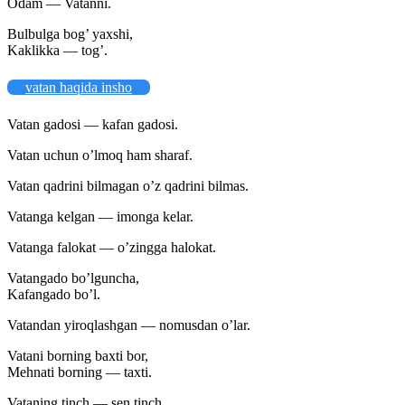
Odam — Vatanni.
Bulbulga bog’ yaxshi,
Kaklikka — tog’.
vatan haqida insho
Vatan gadosi — kafan gadosi.
Vatan uchun o’lmoq ham sharaf.
Vatan qadrini bilmagan o’z qadrini bilmas.
Vatanga kelgan — imonga kelar.
Vatanga falokat — o’zingga halokat.
Vatangado bo’lguncha,
Kafangado bo’l.
Vatandan yiroqlashgan — nomusdan o’lar.
Vatani borning baxti bor,
Mehnati borning — taxti.
Vataning tinch — sen tinch.