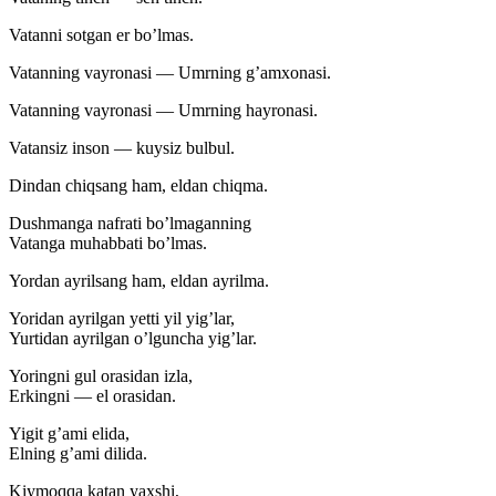
Vatanni sotgan er bo’lmas.
Vatanning vayronasi — Umrning g’amxonasi.
Vatanning vayronasi — Umrning hayronasi.
Vatansiz inson — kuysiz bulbul.
Dindan chiqsang ham, eldan chiqma.
Dushmanga nafrati bo’lmaganning
Vatanga muhabbati bo’lmas.
Yordan ayrilsang ham, eldan ayrilma.
Yoridan ayrilgan yetti yil yig’lar,
Yurtidan ayrilgan o’lguncha yig’lar.
Yoringni gul orasidan izla,
Erkingni — el orasidan.
Yigit g’ami elida,
Elning g’ami dilida.
Kiymoqqa katan yaxshi,