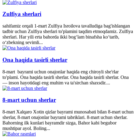
Zulfiya sherlari
sahifamiz orqali 1-mart Zulfiya Isroilova tavalludiga bag'ishlangan
tadbir uchun Zulfiya sherlari to'plamini taqdim etmoqdamiz. Zulfiya
sherlari. Har yili erta bahorda ikki bogʻlam binafsha koʻtarib,
oʻzbekning sevimli...
Ona haqida tasirli sherlar
8-mart bayrami uchun onajonlar haqida eng chiroyli she'rlar
to'plami. Ona haqida tasirli sherlar. Ona haqida tasirli sherlar. Ona
— inson hayotidagi eng muhim va ta'sirchan shaxsdir....
8-mart uchun sherlar
8-mart Xalqaro Xotin qizlar bayrami munosabati bilan 8-mart uchun
sherlar, 8-mart onajonlar bayrami tabriklari. 8-mart uchun sherlar.
Bahorning ilk kunlari bayramdir sizga, Bahor kabi begubor
mushtipar ayol. Boling...