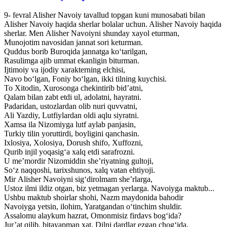
9- fevral Alisher Navoiy tavallud topgan kuni munosabati bilan
Alisher Navoiy haqida sherlar bolalar uchun. Alisher Navoiy haqida
sherlar. Men Alisher Navoiyni shunday xayol eturman,
Munojotim navosidan jannat sori keturman.
Quddus borib Buroqida jannatga ko‘tarilgan,
Rasulimga ajib ummat ekanligin biturman.
Ijtimoiy va ijodiy xarakterning elchisi,
Navo bo‘lgan, Foniy bo‘lgan, ikki tilning kuychisi.
To Xitodin, Xurosonga chekintirib bid’atni,
Qalam bilan zabt etdi ul, adolatni, hayratni.
Padaridan, ustozlardan olib nuri quvvatni,
Ali Yazdiy, Lutfiylardan oldi aqlu siyratni.
Xamsa ila Nizomiyga lutf aylab panjasin,
Turkiy tilin yoruttirdi, boyligini qanchasin.
Ixlosiya, Xolosiya, Dorush shifo, Xuffozni,
Qurib injil yoqasig‘a xalq etdi sarafrozni.
U me’mordir Nizomiddin she’riyatning gultoji,
So‘z naqqoshi, tarixshunos, xalq vatan ehtiyoji.
Mir Alisher Navoiyni sig‘dirolmam she’rlarga,
Ustoz ilmi ildiz otgan, biz yetmagan yerlarga. Navoiyga maktub...
Ushbu maktub shoirlar shohi, Nazm maydonida bahodir
Navoiyga yetsin, ilohim, Yaratgandan o‘tinchim shuldir.
Assalomu alaykum hazrat, Omonmisiz firdavs bog‘ida?
Jur’at qilib, bitayapman xat, Dilni dardlar ezgan chog‘ida.