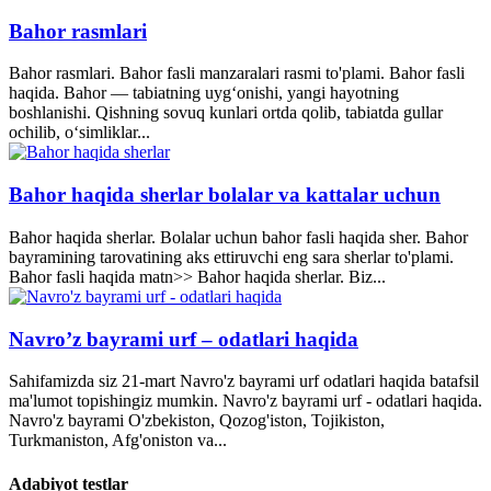
Bahor rasmlari
Bahor rasmlari. Bahor fasli manzaralari rasmi to'plami. Bahor fasli
haqida. Bahor — tabiatning uyg‘onishi, yangi hayotning
boshlanishi. Qishning sovuq kunlari ortda qolib, tabiatda gullar
ochilib, o‘simliklar...
Bahor haqida sherlar bolalar va kattalar uchun
Bahor haqida sherlar. Bolalar uchun bahor fasli haqida sher. Bahor
bayramining tarovatining aks ettiruvchi eng sara sherlar to'plami.
Bahor fasli haqida matn>> Bahor haqida sherlar. Biz...
Navro’z bayrami urf – odatlari haqida
Sahifamizda siz 21-mart Navro'z bayrami urf odatlari haqida batafsil
ma'lumot topishingiz mumkin. Navro'z bayrami urf - odatlari haqida.
Navro'z bayrami O'zbekiston, Qozog'iston, Tojikiston,
Turkmaniston, Afg'oniston va...
Adabiyot testlar