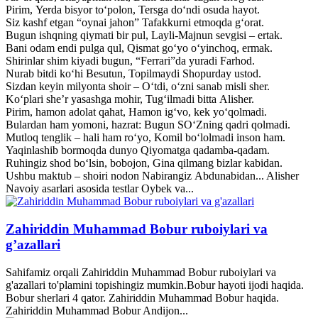
Pirim, Yerda bisyor to‘polon, Tersga do‘ndi osuda hayot.
Siz kashf etgan “oynai jahon” Tafakkurni etmoqda g‘orat.
Bugun ishqning qiymati bir pul, Layli-Majnun sevgisi – ertak.
Bani odam endi pulga qul, Qismat go‘yo o‘yinchoq, ermak.
Shirinlar shim kiyadi bugun, “Ferrari”da yuradi Farhod.
Nurab bitdi ko‘hi Besutun, Topilmaydi Shopurday ustod.
Sizdan keyin milyonta shoir – O‘tdi, o‘zni sanab misli sher.
Ko‘plari she’r yasashga mohir, Tug‘ilmadi bitta Alisher.
Pirim, hamon adolat qahat, Hamon ig‘vo, kek yo‘qolmadi.
Bulardan ham yomoni, hazrat: Bugun SO‘Zning qadri qolmadi.
Mutloq tenglik – hali ham ro‘yo, Komil bo‘lolmadi inson ham.
Yaqinlashib bormoqda dunyo Qiyomatga qadamba-qadam.
Ruhingiz shod bo‘lsin, bobojon, Gina qilmang bizlar kabidan.
Ushbu maktub – shoiri nodon Nabirangiz Abdunabidan... Alisher
Navoiy asarlari asosida testlar Oybek va...
Zahiriddin Muhammad Bobur ruboiylari va
g’azallari
Sahifamiz orqali Zahiriddin Muhammad Bobur ruboiylari va
g'azallari to'plamini topishingiz mumkin.Bobur hayoti ijodi haqida.
Bobur sherlari 4 qator. Zahiriddin Muhammad Bobur haqida.
Zahiriddin Muhammad Bobur Andijon...