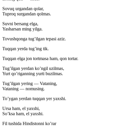
Sovuq urgandan qolar,
Tuproq surgandan qolmas.
Suvni bersang elga,
Yasharsan ming yilga.
Tovushqonga tug’ilgan tepasi aziz.
Tuqqan yerda tug’ing tik.
Tuqqan elga jon tortmasa ham, qon tortar.
Tug’ilgan yerdan ko’ngil uzilmas,
Yurt qo’riganning yurti buzilmas.
Tug’ilgan yering — Vataning,
Vataning — nomusing.
To’ygan yerdan tuqqan yer yaxshi.
Ursa ham, el yaxshi,
So’ksa ham, el yaxshi.
Fil tushida Hindistonni ko’rar