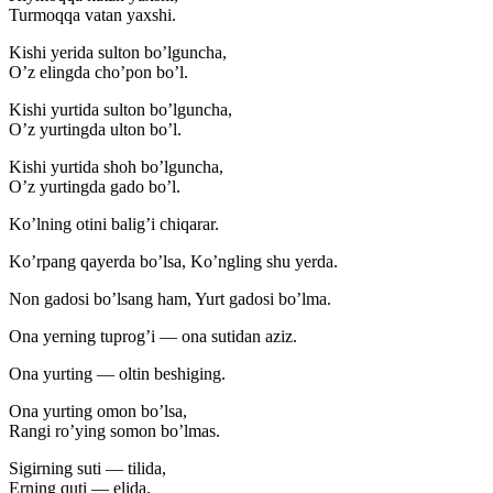
Turmoqqa vatan yaxshi.
Kishi yerida sulton bo’lguncha,
O’z elingda cho’pon bo’l.
Kishi yurtida sulton bo’lguncha,
O’z yurtingda ulton bo’l.
Kishi yurtida shoh bo’lguncha,
O’z yurtingda gado bo’l.
Ko’lning otini balig’i chiqarar.
Ko’rpang qayerda bo’lsa, Ko’ngling shu yerda.
Non gadosi bo’lsang ham, Yurt gadosi bo’lma.
Ona yerning tuprog’i — ona sutidan aziz.
Ona yurting — oltin beshiging.
Ona yurting omon bo’lsa,
Rangi ro’ying somon bo’lmas.
Sigirning suti — tilida,
Erning quti — elida.