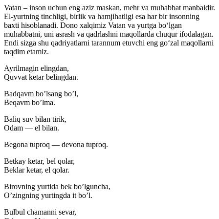
Vatan – inson uchun eng aziz maskan, mehr va muhabbat manbaidir.
El-yurtning tinchligi, birlik va hamjihatligi esa har bir insonning
baxti hisoblanadi. Dono xalqimiz Vatan va yurtga bo‘lgan
muhabbatni, uni asrash va qadrlashni maqollarda chuqur ifodalagan.
Endi sizga shu qadriyatlarni tarannum etuvchi eng go‘zal maqollarni
taqdim etamiz.
Ayrilmagin elingdan,
Quvvat ketar belingdan.
Badqavm bo’lsang bo’l,
Beqavm bo’lma.
Baliq suv bilan tirik,
Odam — el bilan.
Begona tuproq — devona tuproq.
Betkay ketar, bel qolar,
Beklar ketar, el qolar.
Birovning yurtida bek bo’lguncha,
O’zingning yurtingda it bo’l.
Bulbul chamanni sevar,