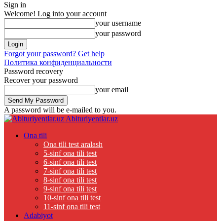
Sign in
Welcome! Log into your account
your username
your password
Forgot your password? Get help
Политика конфиденциальности
Password recovery
Recover your password
your email
A password will be e-mailed to you.
Abituriyentlar.uz
Ona tili
Ona tili test aralash
5-sinf ona tili test
6-sinf ona tili test
7-sinf ona tili test
8-sinf ona tili test
9-sinf ona tili test
10-sinf ona tili test
11-sinf ona tili test
Adabiyot