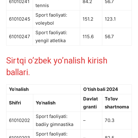
61010241
84.2
56.7
tennis
Sport faoliyati:
61010245
151.2
123.1
voleybol
Sport faoliyati:
61010247
115.6
56.7
yengil atletika
Sirtqi o’zbek yo’nalish kirish
ballari.
Yo’nalish
O’tish bali 2024
Davlat
To’lov
Shifri
Yo’nalish
granti
shartnoma
Sport faoliyati:
61010202
–
70.3
badiiy gimnastika
Sport faoliyati:
61010203
–
82.5