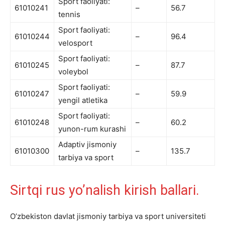
Sport faoliyati:
61010241
–
56.7
tennis
Sport faoliyati:
61010244
–
96.4
velosport
Sport faoliyati:
61010245
–
87.7
voleybol
Sport faoliyati:
61010247
–
59.9
yengil atletika
Sport faoliyati:
61010248
–
60.2
yunon-rum kurashi
Adaptiv jismoniy
61010300
–
135.7
tarbiya va sport
Sirtqi rus yo’nalish kirish ballari.
O’zbekiston davlat jismoniy tarbiya va sport universiteti