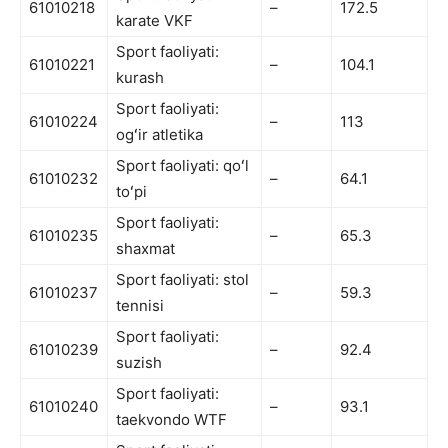
61010218
–
172.5
karate VKF
Sport faoliyati:
61010221
–
104.1
kurash
Sport faoliyati:
61010224
–
113
ogʻir atletika
Sport faoliyati: qoʻl
61010232
–
64.1
toʻpi
Sport faoliyati:
61010235
–
65.3
shaxmat
Sport faoliyati: stol
61010237
–
59.3
tennisi
Sport faoliyati:
61010239
–
92.4
suzish
Sport faoliyati:
61010240
–
93.1
taekvondo WTF