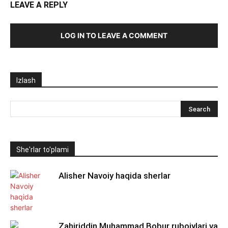
LEAVE A REPLY
LOG IN TO LEAVE A COMMENT
Izlash
She'rlar to'plami
Alisher Navoiy haqida sherlar
Zahiriddin Muhammad Bobur ruboiylari va