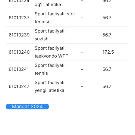
61010224
–
56.7
ogʻir atletika
Sport faoliyati: stol
61010237
–
56.7
tennisi
Sport faoliyati:
61010239
–
56.7
suzish
Sport faoliyati:
61010240
–
172.5
taekvondo WTF
Sport faoliyati:
61010241
–
56.7
tennis
Sport faoliyati:
61010247
–
56.7
yengil atletika
Mandat 2024