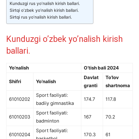
Kunduzgi rus yo’nalish kirish ballari.
Sirtqi o’zbek yo’nalish kirish ballari.
Sirtqi rus yo’nalish kirish ballari.
Kunduzgi o’zbek yo’nalish kirish
ballari.
Yo’nalish
O’tish bali 2024
Davlat
To’lov
Shifri
Yo’nalish
granti
shartnoma
Sport faoliyati:
61010202
174.7
117.8
badiiy gimnastika
Sport faoliyati:
61010203
167
70.2
badminton
Sport faoliyati:
61010204
170.3
61
basketbol