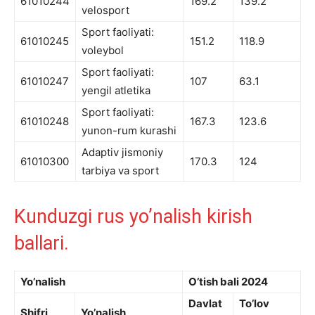
61010244
169.2
139.2
velosport
Sport faoliyati:
61010245
151.2
118.9
voleybol
Sport faoliyati:
61010247
107
63.1
yengil atletika
Sport faoliyati:
61010248
167.3
123.6
yunon-rum kurashi
Adaptiv jismoniy
61010300
170.3
124
tarbiya va sport
Kunduzgi rus yo’nalish kirish
ballari.
Yo’nalish
O’tish bali 2024
Davlat
To’lov
Shifri
Yo’nalish