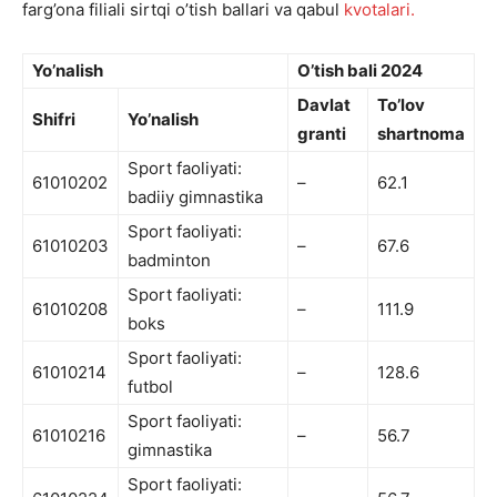
farg’ona filiali sirtqi o’tish ballari va qabul
kvotalari.
Yo’nalish
O’tish bali 2024
Davlat
To’lov
Shifri
Yo’nalish
granti
shartnoma
Sport faoliyati:
61010202
–
62.1
badiiy gimnastika
Sport faoliyati:
61010203
–
67.6
badminton
Sport faoliyati:
61010208
–
111.9
boks
Sport faoliyati:
61010214
–
128.6
futbol
Sport faoliyati:
61010216
–
56.7
gimnastika
Sport faoliyati: