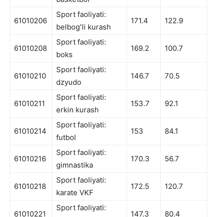
Sport faoliyati:
61010206
171.4
122.9
belbogʻli kurash
Sport faoliyati:
61010208
169.2
100.7
boks
Sport faoliyati:
61010210
146.7
70.5
dzyudo
Sport faoliyati:
61010211
153.7
92.1
erkin kurash
Sport faoliyati:
61010214
153
84.1
futbol
Sport faoliyati:
61010216
170.3
56.7
gimnastika
Sport faoliyati:
61010218
172.5
120.7
karate VKF
Sport faoliyati:
61010221
147.3
80.4