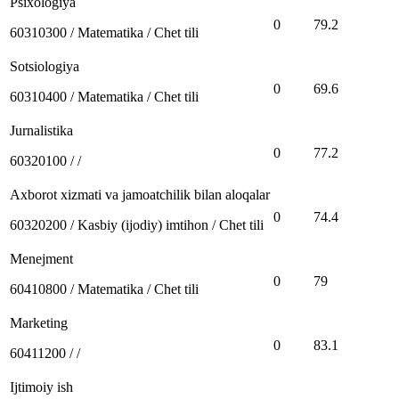
Psixologiya
0
79.2
60310300 / Matematika / Chet tili
Sotsiologiya
0
69.6
60310400 / Matematika / Chet tili
Jurnalistika
0
77.2
60320100 / /
Axborot xizmati va jamoatchilik bilan aloqalar
0
74.4
60320200 / Kasbiy (ijodiy) imtihon / Chet tili
Menejment
0
79
60410800 / Matematika / Chet tili
Marketing
0
83.1
60411200 / /
Ijtimoiy ish