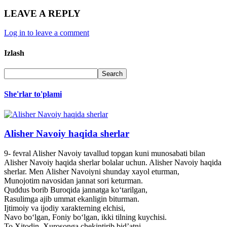
LEAVE A REPLY
Log in to leave a comment
Izlash
She'rlar to'plami
Alisher Navoiy haqida sherlar
9- fevral Alisher Navoiy tavallud topgan kuni munosabati bilan
Alisher Navoiy haqida sherlar bolalar uchun. Alisher Navoiy haqida
sherlar. Men Alisher Navoiyni shunday xayol eturman,
Munojotim navosidan jannat sori keturman.
Quddus borib Buroqida jannatga ko‘tarilgan,
Rasulimga ajib ummat ekanligin biturman.
Ijtimoiy va ijodiy xarakterning elchisi,
Navo bo‘lgan, Foniy bo‘lgan, ikki tilning kuychisi.
To Xitodin, Xurosonga chekintirib bid’atni,