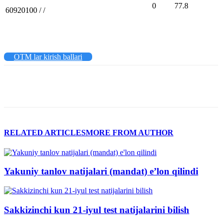
0
77.8
60920100 / /
OTM lar kirish ballari
RELATED ARTICLES
MORE FROM AUTHOR
Yakuniy tanlov natijalari (mandat) e’lon qilindi
Sakkizinchi kun 21-iyul test natijalarini bilish