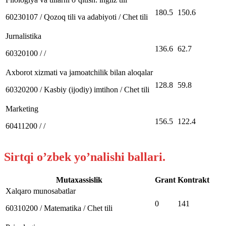
180.5
150.6
60230107 / Qozoq tili va adabiyoti / Chet tili
Jurnalistika
136.6
62.7
60320100 / /
Axborot xizmati va jamoatchilik bilan aloqalar
128.8
59.8
60320200 / Kasbiy (ijodiy) imtihon / Chet tili
Marketing
156.5
122.4
60411200 / /
Sirtqi o’zbek yo’nalishi ballari.
Mutaxassislik
Grant
Kontrakt
Xalqaro munosabatlar
0
141
60310200 / Matematika / Chet tili