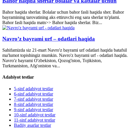
Bahor haqida sherlar bolalar va kattalar uchun
Bahor haqida sherlar. Bolalar uchun bahor fasli haqida sher. Bahor
bayramining tarovatining aks ettiruvchi eng sara sherlar to'plami.
Bahor fasli haqida matn>> Bahor haqida sherlar. Biz...
Navro’z bayrami urf – odatlari haqida
Sahifamizda siz 21-mart Navro'z bayrami urf odatlari haqida batafsil
ma'lumot topishingiz mumkin. Navro'z bayrami urf - odatlari haqida.
Navro'z bayrami O'zbekiston, Qozog'iston, Tojikiston,
Turkmaniston, Afg'oniston va...
Adabiyot testlar
5-sinf adabiyot testlar
6-sinf adabiyot testlar
7-sinf adabiyot testlar
8-sinf adabiyot testlar
9-sinf adabiyot testlar
10-sinf adabiyot testlar
11-sinf adabiyot testlar
Badiiy asarlar testlar