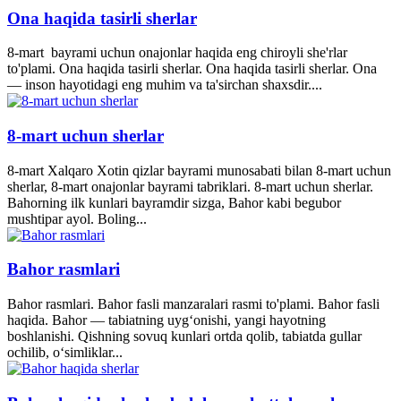
Ona haqida tasirli sherlar
8-mart bayrami uchun onajonlar haqida eng chiroyli she'rlar
to'plami. Ona haqida tasirli sherlar. Ona haqida tasirli sherlar. Ona
— inson hayotidagi eng muhim va ta'sirchan shaxsdir....
8-mart uchun sherlar
8-mart Xalqaro Xotin qizlar bayrami munosabati bilan 8-mart uchun
sherlar, 8-mart onajonlar bayrami tabriklari. 8-mart uchun sherlar.
Bahorning ilk kunlari bayramdir sizga, Bahor kabi begubor
mushtipar ayol. Boling...
Bahor rasmlari
Bahor rasmlari. Bahor fasli manzaralari rasmi to'plami. Bahor fasli
haqida. Bahor — tabiatning uyg‘onishi, yangi hayotning
boshlanishi. Qishning sovuq kunlari ortda qolib, tabiatda gullar
ochilib, o‘simliklar...