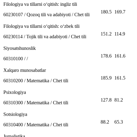
Filologiya va tillarni oʻqitish: ingliz tili
180.5
169.7
60230107 / Qozoq tili va adabiyoti / Chet tili
Filologiya va tillarni oʻqitish: oʻzbek tili
151.2
114.9
60230114 / Tojik tili va adabiyoti / Chet tili
Siyosatshunoslik
178.6
161.6
60310100 / /
Xalqaro munosabatlar
185.9
161.5
60310200 / Matematika / Chet tili
Psixologiya
127.8
81.2
60310300 / Matematika / Chet tili
Sotsiologiya
88.2
65.3
60310400 / Matematika / Chet tili
Jurnalistika