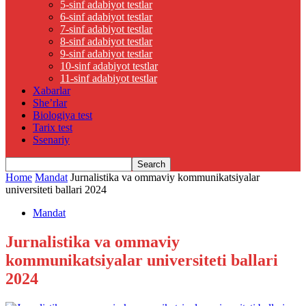
5-sinf adabiyot testlar
6-sinf adabiyot testlar
7-sinf adabiyot testlar
8-sinf adabiyot testlar
9-sinf adabiyot testlar
10-sinf adabiyot testlar
11-sinf adabiyot testlar
Xabarlar
She’rlar
Biologiya test
Tarix test
Ssenariy
Home
Mandat
Jurnalistika va ommaviy kommunikatsiyalar
universiteti ballari 2024
Mandat
Jurnalistika va ommaviy
kommunikatsiyalar universiteti ballari
2024