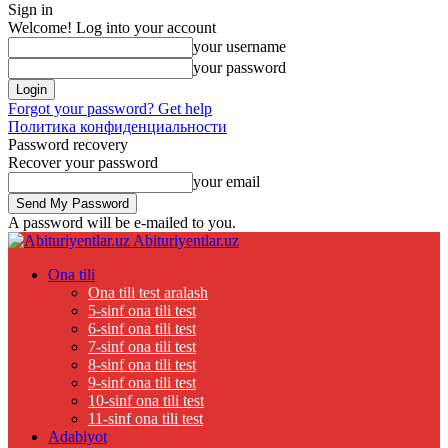
Sign in
Welcome! Log into your account
your username
your password
Forgot your password? Get help
Политика конфиденциальности
Password recovery
Recover your password
your email
A password will be e-mailed to you.
Abituriyentlar.uz
Ona tili
Ona tili test aralash
5-sinf ona tili test
6-sinf ona tili test
7-sinf ona tili test
8-sinf ona tili test
9-sinf ona tili test
10-sinf ona tili test
11-sinf ona tili test
Adabiyot