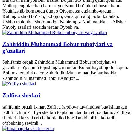
Bulardan ham yomoni, hazrat: Bugun SO‘Zning qadri qolmadi.
Mutloq tenglik – hali ham ro‘yo, Komil bo‘lolmadi inson ham.
Yaqinlashib bormoqda dunyo Qiyomatga qadamba-qadam.
Ruhingiz shod bo‘lsin, bobojon, Gina qilmang bizlar kabidan.
Ushbu maktub – shoiri nodon Nabirangiz Abdunabidan... Alisher
Navoiy asarlari asosida testlar Oybek va...
Zahiriddin Muhammad Bobur ruboiylari va
g’azallari
Sahifamiz orqali Zahiriddin Muhammad Bobur ruboiylari va
g'azallari to'plamini topishingiz mumkin.Bobur hayoti ijodi haqida.
Bobur sherlari 4 qator. Zahiriddin Muhammad Bobur haqida.
Zahiriddin Muhammad Bobur Andijon...
Zulfiya sherlari
sahifamiz orqali 1-mart Zulfiya Isroilova tavalludiga bag'ishlangan
tadbir uchun Zulfiya sherlari to'plamini taqdim etmoqdamiz. Zulfiya
sherlari. Har yili erta bahorda ikki bogʻlam binafsha koʻtarib,
oʻzbekning sevimli...