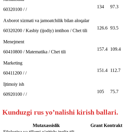
134
97.3
60320100 / /
Axborot xizmati va jamoatchilik bilan aloqalar
126.6
93.5
60320200 / Kasbiy (ijodiy) imtihon / Chet tili
Menejment
157.4
109.4
60410800 / Matematika / Chet tili
Marketing
151.4
112.7
60411200 / /
Ijtimoiy ish
105
75.7
60920100 / /
Kunduzgi rus yo’nalishi kirish ballari.
Mutaxassislik
Grant
Kontrakt
Filologiya va tillarni oʻqitish: ingliz tili