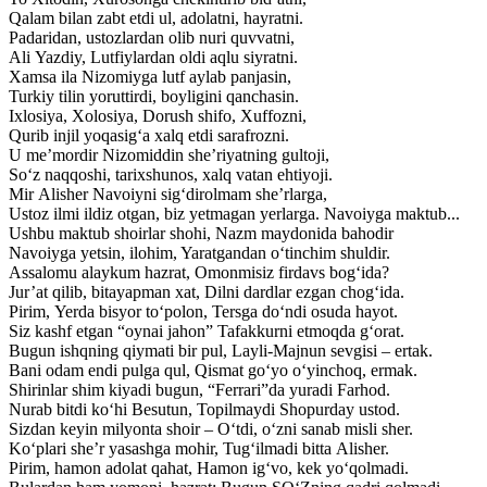
Qalam bilan zabt etdi ul, adolatni, hayratni.
Padaridan, ustozlardan olib nuri quvvatni,
Ali Yazdiy, Lutfiylardan oldi aqlu siyratni.
Xamsa ila Nizomiyga lutf aylab panjasin,
Turkiy tilin yoruttirdi, boyligini qanchasin.
Ixlosiya, Xolosiya, Dorush shifo, Xuffozni,
Qurib injil yoqasig‘a xalq etdi sarafrozni.
U me’mordir Nizomiddin she’riyatning gultoji,
So‘z naqqoshi, tarixshunos, xalq vatan ehtiyoji.
Mir Alisher Navoiyni sig‘dirolmam she’rlarga,
Ustoz ilmi ildiz otgan, biz yetmagan yerlarga. Navoiyga maktub...
Ushbu maktub shoirlar shohi, Nazm maydonida bahodir
Navoiyga yetsin, ilohim, Yaratgandan o‘tinchim shuldir.
Assalomu alaykum hazrat, Omonmisiz firdavs bog‘ida?
Jur’at qilib, bitayapman xat, Dilni dardlar ezgan chog‘ida.
Pirim, Yerda bisyor to‘polon, Tersga do‘ndi osuda hayot.
Siz kashf etgan “oynai jahon” Tafakkurni etmoqda g‘orat.
Bugun ishqning qiymati bir pul, Layli-Majnun sevgisi – ertak.
Bani odam endi pulga qul, Qismat go‘yo o‘yinchoq, ermak.
Shirinlar shim kiyadi bugun, “Ferrari”da yuradi Farhod.
Nurab bitdi ko‘hi Besutun, Topilmaydi Shopurday ustod.
Sizdan keyin milyonta shoir – O‘tdi, o‘zni sanab misli sher.
Ko‘plari she’r yasashga mohir, Tug‘ilmadi bitta Alisher.
Pirim, hamon adolat qahat, Hamon ig‘vo, kek yo‘qolmadi.