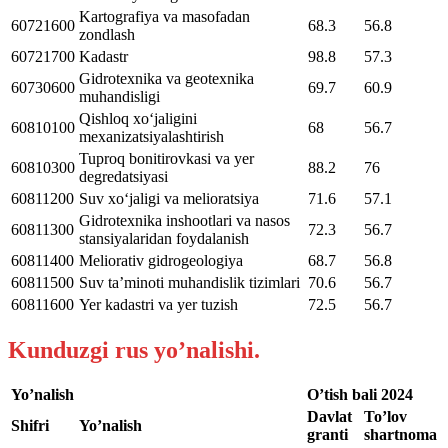
Kartografiya va masofadan
60721600
68.3
56.8
zondlash
60721700
Kadastr
98.8
57.3
Gidrotexnika va geotexnika
60730600
69.7
60.9
muhandisligi
Qishloq xoʻjaligini
60810100
68
56.7
mexanizatsiyalashtirish
Tuproq bonitirovkasi va yer
60810300
88.2
76
degredatsiyasi
60811200
Suv xoʻjaligi va melioratsiya
71.6
57.1
Gidrotexnika inshootlari va nasos
60811300
72.3
56.7
stansiyalaridan foydalanish
60811400
Meliorativ gidrogeologiya
68.7
56.8
60811500
Suv taʼminoti muhandislik tizimlari
70.6
56.7
60811600
Yer kadastri va yer tuzish
72.5
56.7
Kunduzgi rus yo’nalishi.
Yo’nalish
O’tish bali 2024
Davlat
To’lov
Shifri
Yo’nalish
granti
shartnoma