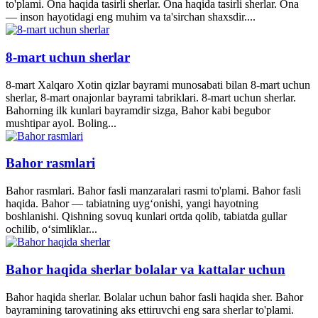
to'plami. Ona haqida tasirli sherlar. Ona haqida tasirli sherlar. Ona
— inson hayotidagi eng muhim va ta'sirchan shaxsdir....
8-mart uchun sherlar
8-mart Xalqaro Xotin qizlar bayrami munosabati bilan 8-mart uchun
sherlar, 8-mart onajonlar bayrami tabriklari. 8-mart uchun sherlar.
Bahorning ilk kunlari bayramdir sizga, Bahor kabi begubor
mushtipar ayol. Boling...
Bahor rasmlari
Bahor rasmlari. Bahor fasli manzaralari rasmi to'plami. Bahor fasli
haqida. Bahor — tabiatning uyg‘onishi, yangi hayotning
boshlanishi. Qishning sovuq kunlari ortda qolib, tabiatda gullar
ochilib, o‘simliklar...
Bahor haqida sherlar bolalar va kattalar uchun
Bahor haqida sherlar. Bolalar uchun bahor fasli haqida sher. Bahor
bayramining tarovatining aks ettiruvchi eng sara sherlar to'plami.