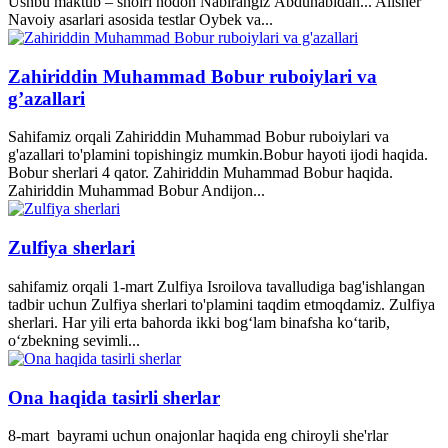
Ushbu maktub – shoiri nodon Nabirangiz Abdunabidan... Alisher
Navoiy asarlari asosida testlar Oybek va...
Zahiriddin Muhammad Bobur ruboiylari va
g’azallari
Sahifamiz orqali Zahiriddin Muhammad Bobur ruboiylari va
g'azallari to'plamini topishingiz mumkin.Bobur hayoti ijodi haqida.
Bobur sherlari 4 qator. Zahiriddin Muhammad Bobur haqida.
Zahiriddin Muhammad Bobur Andijon...
Zulfiya sherlari
sahifamiz orqali 1-mart Zulfiya Isroilova tavalludiga bag'ishlangan
tadbir uchun Zulfiya sherlari to'plamini taqdim etmoqdamiz. Zulfiya
sherlari. Har yili erta bahorda ikki bogʻlam binafsha koʻtarib,
oʻzbekning sevimli...
Ona haqida tasirli sherlar
8-mart bayrami uchun onajonlar haqida eng chiroyli she'rlar