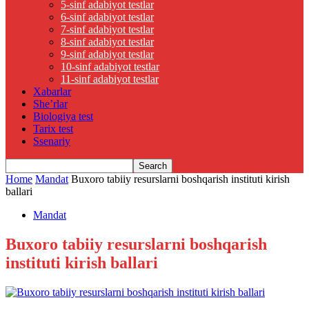
5-sinf adabiyot testlar
6-sinf adabiyot testlar
7-sinf adabiyot testlar
8-sinf adabiyot testlar
9-sinf adabiyot testlar
10-sinf adabiyot testlar
11-sinf adabiyot testlar
Xabarlar
She’rlar
Biologiya test
Tarix test
Ssenariy
Home
Mandat
Buxoro tabiiy resurslarni boshqarish instituti kirish
ballari
Mandat
Buxoro tabiiy resurslarni boshqarish
instituti kirish ballari