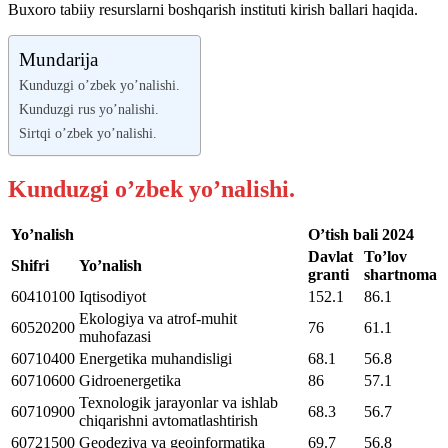
Buxoro tabiiy resurslarni boshqarish instituti kirish ballari haqida.
Mundarija
Kunduzgi o’zbek yo’nalishi.
Kunduzgi rus yo’nalishi.
Sirtqi o’zbek yo’nalishi.
Kunduzgi o’zbek yo’nalishi.
Yo’nalish
O’tish bali 2024
Davlat
To’lov
Shifri
Yo’nalish
granti
shartnoma
60410100
Iqtisodiyot
152.1
86.1
Ekologiya va atrof-muhit
60520200
76
61.1
muhofazasi
60710400
Energetika muhandisligi
68.1
56.8
60710600
Gidroenergetika
86
57.1
Texnologik jarayonlar va ishlab
60710900
68.3
56.7
chiqarishni avtomatlashtirish
60721500
Geodeziya va geoinformatika
69.7
56.8