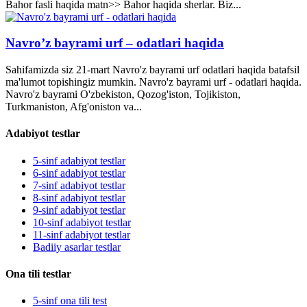
Bahor fasli haqida matn>> Bahor haqida sherlar. Biz...
Navro’z bayrami urf – odatlari haqida
Sahifamizda siz 21-mart Navro'z bayrami urf odatlari haqida batafsil
ma'lumot topishingiz mumkin. Navro'z bayrami urf - odatlari haqida.
Navro'z bayrami O'zbekiston, Qozog'iston, Tojikiston,
Turkmaniston, Afg'oniston va...
Adabiyot testlar
5-sinf adabiyot testlar
6-sinf adabiyot testlar
7-sinf adabiyot testlar
8-sinf adabiyot testlar
9-sinf adabiyot testlar
10-sinf adabiyot testlar
11-sinf adabiyot testlar
Badiiy asarlar testlar
Ona tili testlar
5-sinf ona tili test