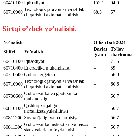
60410100
Iqtisodiyot
152.1
64.6
Texnologik jarayonlar va ishlab
60710900
68.3
57
chiqarishni avtomatlashtirish
Sirtqi o’zbek yo’nalishi.
Yo’nalish
O’tish bali 2024
Davlat
To’lov
Shifri
Yo’nalish
granti
shartnoma
60410100
Iqtisodiyot
–
71.5
60710400
Energetika muhandisligi
–
59
60710600
Gidroenergetika
–
56.9
Texnologik jarayonlar va ishlab
60710900
–
60.6
chiqarishni avtomatlashtirish
Gidrotexnika va geotexnika
60730600
–
56.7
muhandisligi
Qishloq xoʻjaligini
60810100
–
56.7
mexanizatsiyalashtirish
60811200
Suv xoʻjaligi va melioratsiya
–
56.7
Gidrotexnika inshootlari va nasos
60811300
–
56.7
stansiyalaridan foydalanish