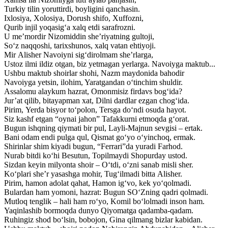
Turkiy tilin yoruttirdi, boyligini qanchasin.
Ixlosiya, Xolosiya, Dorush shifo, Xuffozni,
Qurib injil yoqasig‘a xalq etdi sarafrozni.
U me’mordir Nizomiddin she’riyatning gultoji,
So‘z naqqoshi, tarixshunos, xalq vatan ehtiyoji.
Mir Alisher Navoiyni sig‘dirolmam she’rlarga,
Ustoz ilmi ildiz otgan, biz yetmagan yerlarga. Navoiyga maktub...
Ushbu maktub shoirlar shohi, Nazm maydonida bahodir
Navoiyga yetsin, ilohim, Yaratgandan o‘tinchim shuldir.
Assalomu alaykum hazrat, Omonmisiz firdavs bog‘ida?
Jur’at qilib, bitayapman xat, Dilni dardlar ezgan chog‘ida.
Pirim, Yerda bisyor to‘polon, Tersga do‘ndi osuda hayot.
Siz kashf etgan “oynai jahon” Tafakkurni etmoqda g‘orat.
Bugun ishqning qiymati bir pul, Layli-Majnun sevgisi – ertak.
Bani odam endi pulga qul, Qismat go‘yo o‘yinchoq, ermak.
Shirinlar shim kiyadi bugun, “Ferrari”da yuradi Farhod.
Nurab bitdi ko‘hi Besutun, Topilmaydi Shopurday ustod.
Sizdan keyin milyonta shoir – O‘tdi, o‘zni sanab misli sher.
Ko‘plari she’r yasashga mohir, Tug‘ilmadi bitta Alisher.
Pirim, hamon adolat qahat, Hamon ig‘vo, kek yo‘qolmadi.
Bulardan ham yomoni, hazrat: Bugun SO‘Zning qadri qolmadi.
Mutloq tenglik – hali ham ro‘yo, Komil bo‘lolmadi inson ham.
Yaqinlashib bormoqda dunyo Qiyomatga qadamba-qadam.
Ruhingiz shod bo‘lsin, bobojon, Gina qilmang bizlar kabidan.