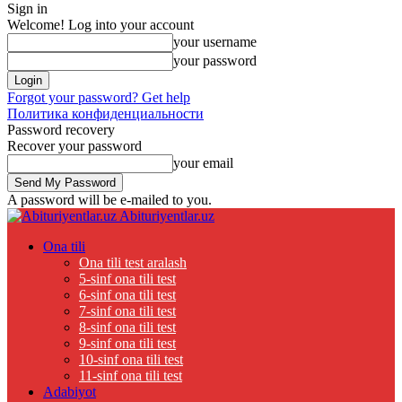
Sign in
Welcome! Log into your account
your username
your password
Forgot your password? Get help
Политика конфиденциальности
Password recovery
Recover your password
your email
A password will be e-mailed to you.
Abituriyentlar.uz
Ona tili
Ona tili test aralash
5-sinf ona tili test
6-sinf ona tili test
7-sinf ona tili test
8-sinf ona tili test
9-sinf ona tili test
10-sinf ona tili test
11-sinf ona tili test
Adabiyot