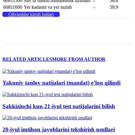
60811500
Suv taʼminoti muhandislik tizimlari
–
56.8
60811600
Yer kadastri va yer tuzish
–
59.9
Oliygohlar kirish ballari
RELATED ARTICLES
MORE FROM AUTHOR
Yakuniy tanlov natijalari (mandat) e’lon qilindi
Sakkizinchi kun 21-iyul test natijalarini bilish
20-iyul imtihon javoblarini tekshirish usullari