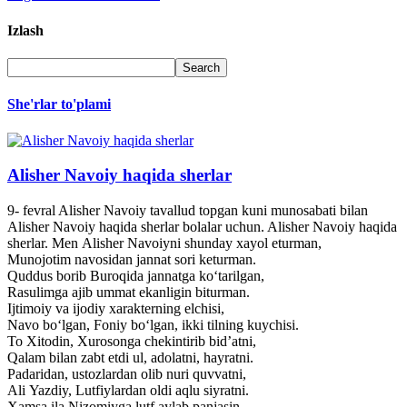
Izlash
She'rlar to'plami
Alisher Navoiy haqida sherlar
9- fevral Alisher Navoiy tavallud topgan kuni munosabati bilan
Alisher Navoiy haqida sherlar bolalar uchun. Alisher Navoiy haqida
sherlar. Men Alisher Navoiyni shunday xayol eturman,
Munojotim navosidan jannat sori keturman.
Quddus borib Buroqida jannatga ko‘tarilgan,
Rasulimga ajib ummat ekanligin biturman.
Ijtimoiy va ijodiy xarakterning elchisi,
Navo bo‘lgan, Foniy bo‘lgan, ikki tilning kuychisi.
To Xitodin, Xurosonga chekintirib bid’atni,
Qalam bilan zabt etdi ul, adolatni, hayratni.
Padaridan, ustozlardan olib nuri quvvatni,
Ali Yazdiy, Lutfiylardan oldi aqlu siyratni.
Xamsa ila Nizomiyga lutf aylab panjasin,