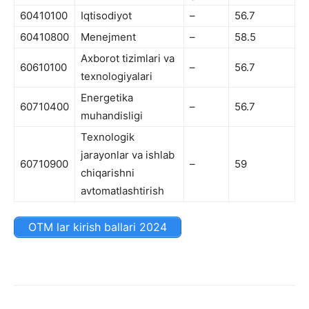
60410100
Iqtisodiyot
–
56.7
60410800
Menejment
–
58.5
Axborot tizimlari va
60610100
–
56.7
texnologiyalari
Energetika
60710400
–
56.7
muhandisligi
Texnologik
jarayonlar va ishlab
60710900
–
59
chiqarishni
avtomatlashtirish
OTM lar kirish ballari 2024