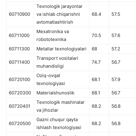
Texnologik jarayonlar
60710900
va ishlab chiqarishni
68.4
57.5
avtomatlashtirish
Mexatronika va
60711000
70.5
57.6
robototexnika
60711300
Metallar texnologiyalari
68
57.2
Transport vositalari
60711400
74.7
56.7
muhandisligi
Oziq-ovqat
60720100
68.1
57.9
texnologiyasi
60720300
Materialshunoslik
68.1
56.7
Texnologik mashinalar
60720401
68.2
56.8
va jihozlar
Gazni chuqur qayta
60720500
68.2
56.8
ishlash texnologiyasi