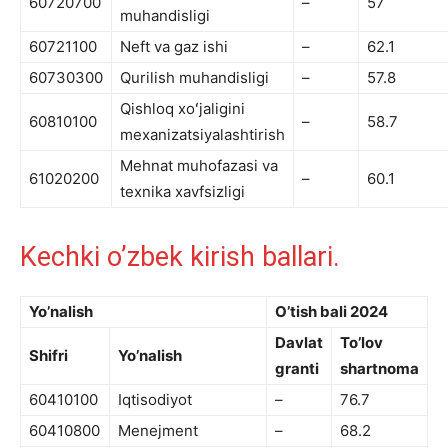
60720700
–
57
muhandisligi
60721100
Neft va gaz ishi
–
62.1
60730300
Qurilish muhandisligi
–
57.8
Qishloq xoʻjaligini
60810100
–
58.7
mexanizatsiyalashtirish
Mehnat muhofazasi va
61020200
–
60.1
texnika xavfsizligi
Kechki o’zbek kirish ballari.
Yo’nalish
O’tish bali 2024
Davlat
To’lov
Shifri
Yo’nalish
granti
shartnoma
60410100
Iqtisodiyot
–
76.7
60410800
Menejment
–
68.2