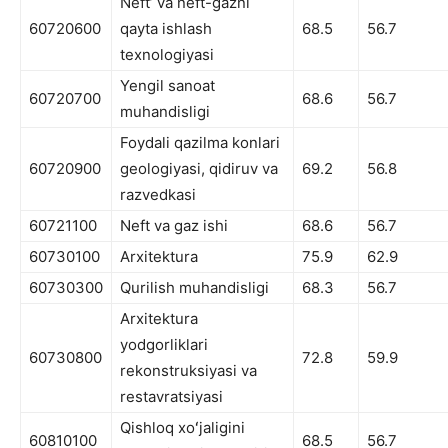
Neftʼ va neft-gazni
60720600
qayta ishlash
68.5
56.7
texnologiyasi
Yengil sanoat
60720700
68.6
56.7
muhandisligi
Foydali qazilma konlari
60720900
geologiyasi, qidiruv va
69.2
56.8
razvedkasi
60721100
Neft va gaz ishi
68.6
56.7
60730100
Arxitektura
75.9
62.9
60730300
Qurilish muhandisligi
68.3
56.7
Arxitektura
yodgorliklari
60730800
72.8
59.9
rekonstruksiyasi va
restavratsiyasi
Qishloq xoʻjaligini
60810100
68.5
56.7