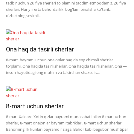
tadbir uchun Zulfiya sherlari to'plamini taqdim etmoqdamiz. Zulfiya
sherlari. Har yili erta bahorda ikki bogʻlam binafsha koʻtarib,
oʻzbekning sevimli...
Ona haqida tasirli sherlar
8-mart bayrami uchun onajonlar haqida eng chiroyli she'rlar
to'plami. Ona haqida tasirli sherlar. Ona haqida tasirli sherlar. Ona —
inson hayotidagi eng muhim va ta'sirchan shaxsdir....
8-mart uchun sherlar
8-mart Xalqaro Xotin qizlar bayrami munosabati bilan 8-mart uchun
sherlar, 8-mart onajonlar bayrami tabriklari. 8-mart uchun sherlar.
Bahorning ilk kunlari bayramdir sizga, Bahor kabi begubor mushtipar