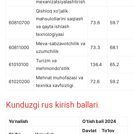
mexanizatsiyalashtirish
Qishloq xoʻjalik
mahsulotlarini saqlash
60810700
73.6
59.7
va qayta ishlash
texnologiyasi
Meva-sabzavotchilik va
60811000
73.3
68.1
uzumchilik
Turizm va
61010100
136.4
65.2
mehmondoʻstlik
Mehnat muhofazasi va
61020200
72.6
59.2
texnika xavfsizligi
Kunduzgi rus kirish ballari.
Yo’nalish
O’tish bali 2024
Davlat
To’lov