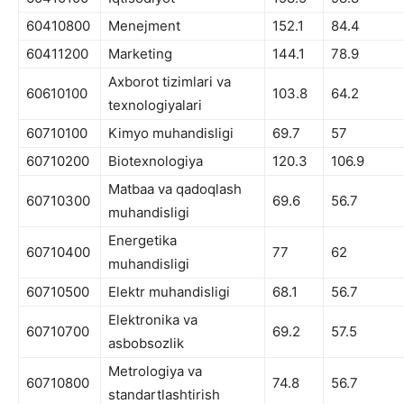
60410800
Menejment
152.1
84.4
60411200
Marketing
144.1
78.9
Axborot tizimlari va
60610100
103.8
64.2
texnologiyalari
60710100
Kimyo muhandisligi
69.7
57
60710200
Biotexnologiya
120.3
106.9
Matbaa va qadoqlash
60710300
69.6
56.7
muhandisligi
Energetika
60710400
77
62
muhandisligi
60710500
Elektr muhandisligi
68.1
56.7
Elektronika va
60710700
69.2
57.5
asbobsozlik
Metrologiya va
60710800
74.8
56.7
standartlashtirish