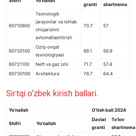
Shifri
Yo’nalish
granti
shartnoma
Texnologik
jarayonlar va ishlab
60710900
70.7
57
chiqarishni
avtomatlashtirish
Oziq-ovqat
60720100
68.1
56.9
texnologiyasi
60721100
Neft va gaz ishi
71.7
57.4
60730100
Arxitektura
76.7
64.4
Sirtqi o’zbek kirish ballari.
Yo’nalish
O’tish bali 2024
Davlat
To’lov
Shifri
Yo’nalish
granti
shartnoma