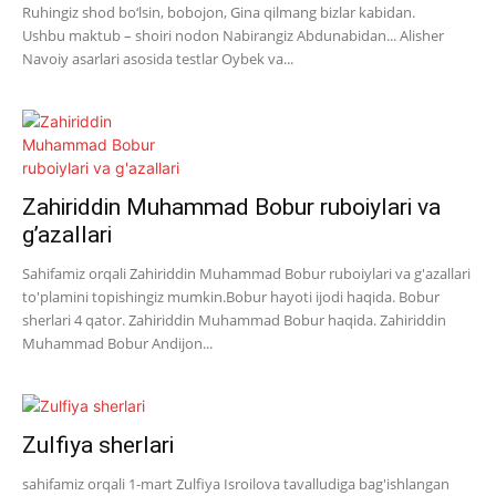
Ruhingiz shod bo‘lsin, bobojon, Gina qilmang bizlar kabidan.
Ushbu maktub – shoiri nodon Nabirangiz Abdunabidan... Alisher
Navoiy asarlari asosida testlar Oybek va...
Zahiriddin Muhammad Bobur ruboiylari va
g’azallari
Sahifamiz orqali Zahiriddin Muhammad Bobur ruboiylari va g'azallari
to'plamini topishingiz mumkin.Bobur hayoti ijodi haqida. Bobur
sherlari 4 qator. Zahiriddin Muhammad Bobur haqida. Zahiriddin
Muhammad Bobur Andijon...
Zulfiya sherlari
sahifamiz orqali 1-mart Zulfiya Isroilova tavalludiga bag'ishlangan