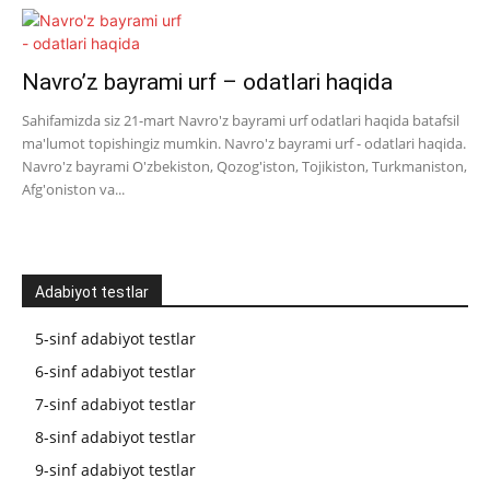
Navro’z bayrami urf – odatlari haqida
Sahifamizda siz 21-mart Navro'z bayrami urf odatlari haqida batafsil
ma'lumot topishingiz mumkin. Navro'z bayrami urf - odatlari haqida.
Navro'z bayrami O'zbekiston, Qozog'iston, Tojikiston, Turkmaniston,
Afg'oniston va...
Adabiyot testlar
5-sinf adabiyot testlar
6-sinf adabiyot testlar
7-sinf adabiyot testlar
8-sinf adabiyot testlar
9-sinf adabiyot testlar