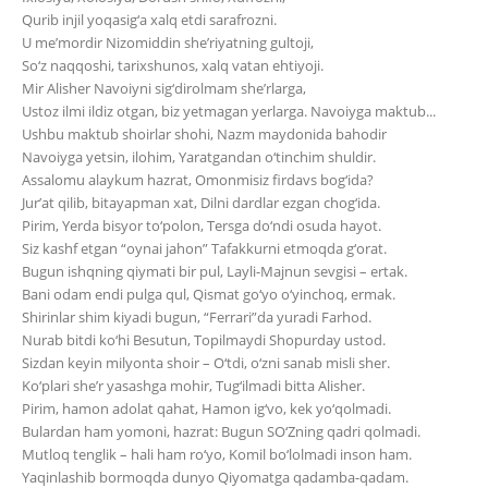
Qurib injil yoqasig‘a xalq etdi sarafrozni.
U me’mordir Nizomiddin she’riyatning gultoji,
So‘z naqqoshi, tarixshunos, xalq vatan ehtiyoji.
Mir Alisher Navoiyni sig‘dirolmam she’rlarga,
Ustoz ilmi ildiz otgan, biz yetmagan yerlarga. Navoiyga maktub...
Ushbu maktub shoirlar shohi, Nazm maydonida bahodir
Navoiyga yetsin, ilohim, Yaratgandan o‘tinchim shuldir.
Assalomu alaykum hazrat, Omonmisiz firdavs bog‘ida?
Jur’at qilib, bitayapman xat, Dilni dardlar ezgan chog‘ida.
Pirim, Yerda bisyor to‘polon, Tersga do‘ndi osuda hayot.
Siz kashf etgan “oynai jahon” Tafakkurni etmoqda g‘orat.
Bugun ishqning qiymati bir pul, Layli-Majnun sevgisi – ertak.
Bani odam endi pulga qul, Qismat go‘yo o‘yinchoq, ermak.
Shirinlar shim kiyadi bugun, “Ferrari”da yuradi Farhod.
Nurab bitdi ko‘hi Besutun, Topilmaydi Shopurday ustod.
Sizdan keyin milyonta shoir – O‘tdi, o‘zni sanab misli sher.
Ko‘plari she’r yasashga mohir, Tug‘ilmadi bitta Alisher.
Pirim, hamon adolat qahat, Hamon ig‘vo, kek yo‘qolmadi.
Bulardan ham yomoni, hazrat: Bugun SO‘Zning qadri qolmadi.
Mutloq tenglik – hali ham ro‘yo, Komil bo‘lolmadi inson ham.
Yaqinlashib bormoqda dunyo Qiyomatga qadamba-qadam.