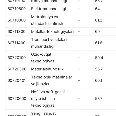
60710100
Kimyo muhandisligi
–
56.7
60710500
Elektr muhandisligi
–
64
Metrologiya va
60710800
–
61.2
standartlashtirish
60711300
Metallar texnologiyalari
–
60
Transport vositalari
60711400
–
61.8
muhandisligi
Oziq-ovqat
60720100
–
59.4
texnologiyasi
60720300
Materialshunoslik
–
56.7
Texnologik mashinalar
60720401
–
60.1
va jihozlar
Neftʼ va neft-gazni
60720600
qayta ishlash
–
57.7
texnologiyasi
Yengil sanoat