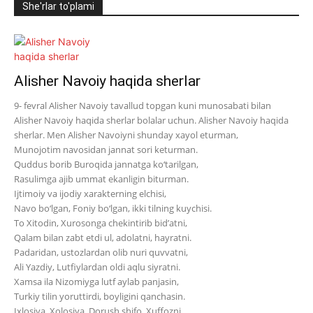
She'rlar to'plami
Alisher Navoiy haqida sherlar
9- fevral Alisher Navoiy tavallud topgan kuni munosabati bilan
Alisher Navoiy haqida sherlar bolalar uchun. Alisher Navoiy haqida
sherlar. Men Alisher Navoiyni shunday xayol eturman,
Munojotim navosidan jannat sori keturman.
Quddus borib Buroqida jannatga ko‘tarilgan,
Rasulimga ajib ummat ekanligin biturman.
Ijtimoiy va ijodiy xarakterning elchisi,
Navo bo‘lgan, Foniy bo‘lgan, ikki tilning kuychisi.
To Xitodin, Xurosonga chekintirib bid’atni,
Qalam bilan zabt etdi ul, adolatni, hayratni.
Padaridan, ustozlardan olib nuri quvvatni,
Ali Yazdiy, Lutfiylardan oldi aqlu siyratni.
Xamsa ila Nizomiyga lutf aylab panjasin,
Turkiy tilin yoruttirdi, boyligini qanchasin.
Ixlosiya, Xolosiya, Dorush shifo, Xuffozni,