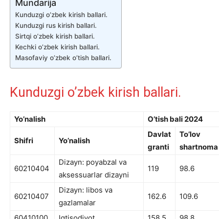
Mundarija
Kunduzgi o’zbek kirish ballari.
Kunduzgi rus kirish ballari.
Sirtqi o’zbek kirish ballari.
Kechki o’zbek kirish ballari.
Masofaviy o’zbek o’tish ballari.
Kunduzgi o’zbek kirish ballari.
Yo’nalish
O’tish bali 2024
Davlat
To’lov
Shifri
Yo’nalish
granti
shartnoma
Dizayn: poyabzal va
60210404
119
98.6
aksessuarlar dizayni
Dizayn: libos va
60210407
162.6
109.6
gazlamalar
60410100
Iqtisodiyot
158.5
98.8