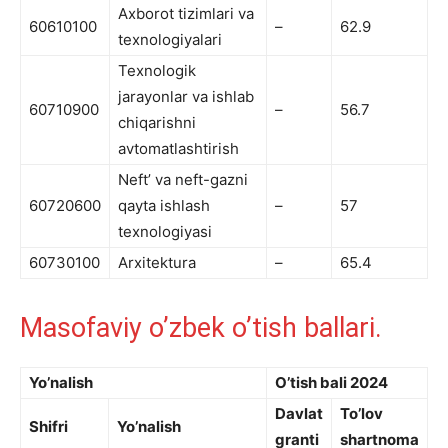
Axborot tizimlari va
60610100
–
62.9
texnologiyalari
Texnologik
jarayonlar va ishlab
60710900
–
56.7
chiqarishni
avtomatlashtirish
Neftʼ va neft-gazni
60720600
qayta ishlash
–
57
texnologiyasi
60730100
Arxitektura
–
65.4
Masofaviy o’zbek o’tish ballari.
Yo’nalish
O’tish bali 2024
Davlat
To’lov
Shifri
Yo’nalish
granti
shartnoma