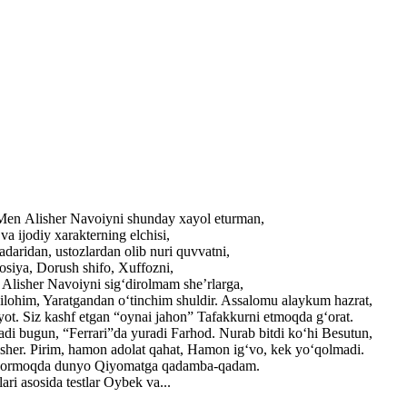
. Men Alisher Navoiyni shunday xayol eturman,
a ijodiy xarakterning elchisi,
adaridan, ustozlardan olib nuri quvvatni,
losiya, Dorush shifo, Xuffozni,
r Alisher Navoiyni sig‘dirolmam she’rlarga,
ilohim, Yaratgandan o‘tinchim shuldir. Assalomu alaykum hazrat,
yot. Siz kashf etgan “oynai jahon” Tafakkurni etmoqda g‘orat.
adi bugun, “Ferrari”da yuradi Farhod. Nurab bitdi ko‘hi Besutun,
lisher. Pirim, hamon adolat qahat, Hamon ig‘vo, kek yo‘qolmadi.
ib bormoqda dunyo Qiyomatga qadamba-qadam.
ri asosida testlar Oybek va...