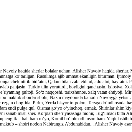
her Navoiy haqida sherlar bolalar uchun. Alisher Navoiy haqida sherlar
atga ko‘tarilgan, Rasulimga ajib ummat ekanligin biturman. Ijtimoiy v
nga chekintirib bid’atni, Qalam bilan zabt etdi ul, adolatni, hayratni. P
ylab panjasin, Turkiy tilin yoruttirdi, boyligini qanchasin. Ixlosiya, Xo
’riyatning gultoji, So‘z naqqoshi, tarixshunos, xalq vatan ehtiyoji. Mi
shbu maktub shoirlar shohi, Nazm maydonida bahodir Navoiyga yetsin, 
ar ezgan chog‘ida. Pirim, Yerda bisyor to‘polon, Tersga do‘ndi osuda ha
dam endi pulga qul, Qismat go‘yo o‘yinchoq, ermak. Shirinlar shim kiy
ni sanab misli sher. Ko‘plari she’r yasashga mohir, Tug‘ilmadi bitta A
q tenglik – hali ham ro‘yo, Komil bo‘lolmadi inson ham. Yaqinlash
maktub – shoiri nodon Nabirangiz Abdunabidan... Alisher Navoiy asarla