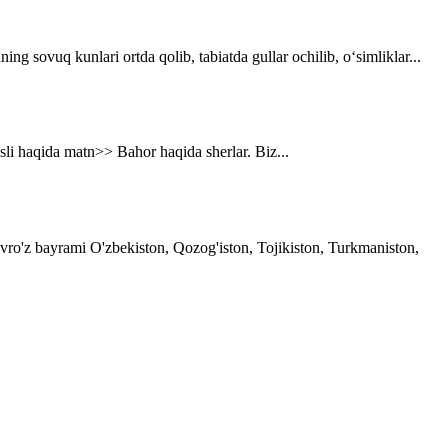
g sovuq kunlari ortda qolib, tabiatda gullar ochilib, o‘simliklar...
asli haqida matn>> Bahor haqida sherlar. Biz...
avro'z bayrami O'zbekiston, Qozog'iston, Tojikiston, Turkmaniston,