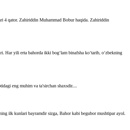
lari 4 qator. Zahiriddin Muhammad Bobur haqida. Zahiriddin
ri. Har yili erta bahorda ikki bogʻlam binafsha koʻtarib, oʻzbekning
tidagi eng muhim va ta'sirchan shaxsdir....
ning ilk kunlari bayramdir sizga, Bahor kabi begubor mushtipar ayol.