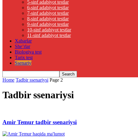
5-sinf adabiyot testlar
6-sinf adabiyot testlar
7-sinf adabiyot testlar
8-sinf adabiyot testlar
9-sinf adabiyot testlar
10-sinf adabiyot testlar
11-sinf adabiyot testlar
Xabarlar
She’rlar
Biologiya test
Tarix test
Ssenariy
Home
Tadbir ssenariysi
Page 2
Tadbir ssenariysi
Amir Temur tadbir ssenariysi