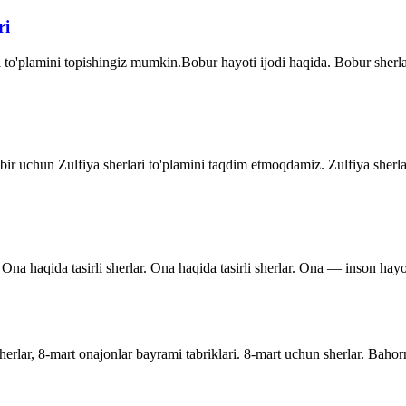
ri
 to'plamini topishingiz mumkin.Bobur hayoti ijodi haqida. Bobur sher
dbir uchun Zulfiya sherlari to'plamini taqdim etmoqdamiz. Zulfiya sherla
Ona haqida tasirli sherlar. Ona haqida tasirli sherlar. Ona — inson hayo
rlar, 8-mart onajonlar bayrami tabriklari. 8-mart uchun sherlar. Bahor