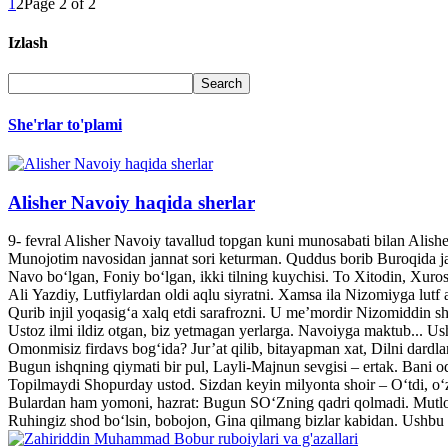
1
2
Page 2 of 2
Izlash
She'rlar to'plami
Alisher Navoiy haqida sherlar
9- fevral Alisher Navoiy tavallud topgan kuni munosabati bilan Alis
Munojotim navosidan jannat sori keturman. Quddus borib Buroqida jann
Navo bo‘lgan, Foniy bo‘lgan, ikki tilning kuychisi. To Xitodin, Xuroso
Ali Yazdiy, Lutfiylardan oldi aqlu siyratni. Xamsa ila Nizomiyga lutf a
Qurib injil yoqasig‘a xalq etdi sarafrozni. U me’mordir Nizomiddin she
Ustoz ilmi ildiz otgan, biz yetmagan yerlarga. Navoiyga maktub... U
Omonmisiz firdavs bog‘ida? Jur’at qilib, bitayapman xat, Dilni dardl
Bugun ishqning qiymati bir pul, Layli-Majnun sevgisi – ertak. Bani o
Topilmaydi Shopurday ustod. Sizdan keyin milyonta shoir – O‘tdi, o‘z
Bulardan ham yomoni, hazrat: Bugun SO‘Zning qadri qolmadi. Mutlo
Ruhingiz shod bo‘lsin, bobojon, Gina qilmang bizlar kabidan. Ushbu 