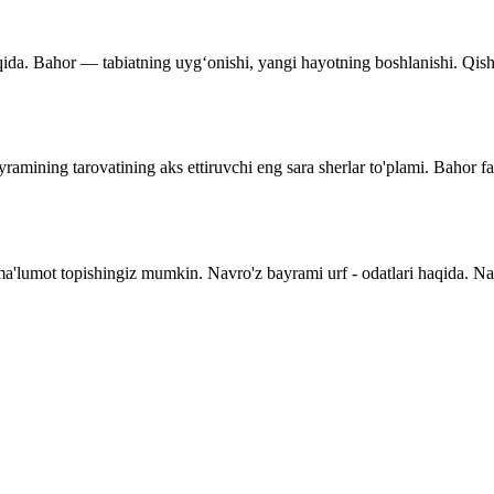
qida. Bahor — tabiatning uyg‘onishi, yangi hayotning boshlanishi. Qishnin
ramining tarovatining aks ettiruvchi eng sara sherlar to'plami. Bahor f
 ma'lumot topishingiz mumkin. Navro'z bayrami urf - odatlari haqida. N