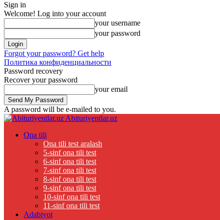
Sign in
Welcome! Log into your account
your username
your password
Forgot your password? Get help
Политика конфиденциальности
Password recovery
Recover your password
your email
A password will be e-mailed to you.
Abituriyentlar.uz
Ona tili
Ona tili test aralash
5-sinf ona tili test
6-sinf ona tili test
7-sinf ona tili test
8-sinf ona tili test
9-sinf ona tili test
10-sinf ona tili test
11-sinf ona tili test
Adabiyot