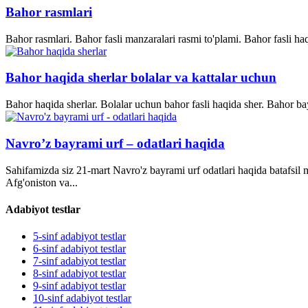
Bahor rasmlari
Bahor rasmlari. Bahor fasli manzaralari rasmi to'plami. Bahor fasli ha
Bahor haqida sherlar bolalar va kattalar uchun
Bahor haqida sherlar. Bolalar uchun bahor fasli haqida sher. Bahor bay
Navro’z bayrami urf – odatlari haqida
Sahifamizda siz 21-mart Navro'z bayrami urf odatlari haqida batafsil
Afg'oniston va...
Adabiyot testlar
5-sinf adabiyot testlar
6-sinf adabiyot testlar
7-sinf adabiyot testlar
8-sinf adabiyot testlar
9-sinf adabiyot testlar
10-sinf adabiyot testlar